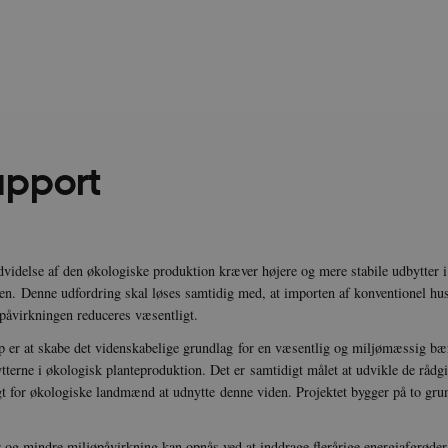
apport
videlse af den økologiske produktion kræver højere og mere stabile udbytter i
en. Denne udfordring skal løses samtidig med, at importen af konventionel h
påvirkningen reduceres væsentligt.
 er at skabe det videnskabelige grundlag for en væsentlig og miljømæssig bæ
ytterne i økologisk planteproduktion. Det er samtidigt målet at udvikle de rådg
gt for økologiske landmænd at udnytte denne viden. Projektet bygger på to gr
r og mindre miljøpåvirkning kan opnås ved at inddrage flerårige energiafgrøder