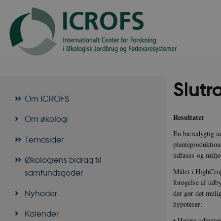
Slutr
Om ICROFS
Resultater
Om økologi
En bæredygtig ud
Temasider
planteproduktion
udfases og miljø
Økologiens bidrag til
Målet i HighCrop
samfundsgoder
forøgelse af udb
Nyheder
der gør det muli
hypoteser:
Kalender
• Højere udbytte