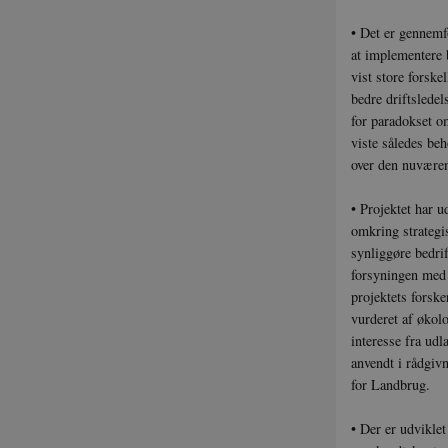
VISITOR_PRIVACY_
• Det er gennemf
at implementere 
vist store forsk
bedre driftslede
for paradokset o
__cf_bm
viste således be
over den nuværend
__Secure-
• Projektet har 
typo3nonce_uOhy
omkring strategis
__Secure-typo3non
synliggøre bedrif
9HhVKGisoSkjZJef_
forsyningen med 
CookieScriptConse
projektets forsk
vurderet af økol
interesse fra udl
anvendt i rådgiv
__Secure-
typo3nonce__gmD7
for Landbrug.
__Secure-typo3non
o6zI1ofHsZUGvzQ
• Der er udviklet
__Secure-typo3non