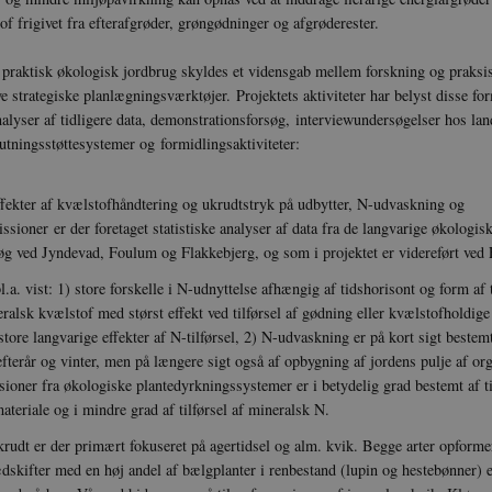
of frigivet fra efterafgrøder, grøngødninger og afgrøderester.
i praktisk økologisk jordbrug skyldes et vidensgab mellem forskning og praksi
e strategiske planlægningsværktøjer. Projektets aktiviteter har belyst disse f
nalyser af tidligere data, demonstrationsforsøg, interviewundersøgelser hos l
utningsstøttesystemer og formidlingsaktiviteter:
effekter af kvælstofhåndtering og ukrudtstryk på udbytter, N-udvaskning og
sioner er der foretaget statistiske analyser af data fra de langvarige økologis
øg ved Jyndevad, Foulum og Flakkebjerg, og som i projektet er videreført ved
.a. vist: 1) store forskelle i N-udnyttelse afhængig af tidshorisont og form af t
alsk kvælstof med størst effekt ved tilførsel af gødning eller kvælstofholdige 
ore langvarige effekter af N-tilførsel, 2) N-udvaskning er på kort sigt bestemt
fterår og vinter, men på længere sigt også af opbygning af jordens pulje af or
ioner fra økologiske plantedyrkningssystemer er i betydelig grad bestemt af ti
ateriale og i mindre grad af tilførsel af mineralsk N.
ukrudt er der primært fokuseret på agertidsel og alm. kvik. Begge arter opformer
skifter med en høj andel af bælgplanter i renbestand (lupin og hestebønner) el