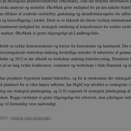
l på økologiske planteavlsbedrifter (ØkoMark), som har benyttet information 
stiske analyser og modeller. ØkoMark giver mulighed for på den enkelte bedrift
icrofs.dk
Session
e effekter af ændrede sædskifter, gødskning og ukrudtsbekæmpelse for udbytt
hl8RLqBZsOkbydAwew
og kulstoflagring i jorden. Dette er os bekendt det første værktøj international
icrofs.dk
Session
 landmænd mulighed for strategisk vurdering af konsekvenser for ændret sæds
2f7DKxv4hHSHupSxA
 i marken. ØkoMark er gratis tilgængeligt på LandbrugsInfo.
icrofs.dk
Session
0Jg1s5208W1Mgs5Fg
afholdt en række demonstrationer og kurser for konsulenter og landmænd. Der e
icrofs.dk
Session
forsyningskæde-workshop omkring forskellige metoder til udnyttelse af grønma
SqnQsUApo3P_-skthQ
nfoder og 2012 er der afholdt en workshop omkring foderforsyning. Derudover h
icrofs.dk
Session
t på en lang række konferencer, seminarer og workshops i både Danmark og int
fIy2oJvErvMQCxknw
e_L8s1jVt-
icrofs.dk
Session
ar projektets hypoteser kunnet bekræftes, og for at overkomme det vidensgab,
k planteavl for at sikre højere udbytter, har HighCrop udviklet to strategiske v
.vimeo.com
Session
Denne _cfuvid-cookie bruges til 
alog om strategisk planlægning, og 2) Et regneark til strategisk planlægning af
WAF mulighed for at skelne mel
brugere, der deler den samme IP
ken. Begge værktøjer er gratis tilgængelige for erhvervet, men yderligere inds
Besøgende, som ikke leverer coo
g vil formentlig være nødvendigt.
sandsynligvis blive grupperet 
muligvis ikke få adgang til side
andre besøgende fra den samme
.2025
-
Helene Uller-Kristensen
icrofs.dk
Session
nfIugjoYMP23XXrRA