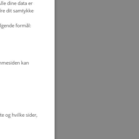
DANISH
le dine data er
dre dit samtykke
 af høstet
n to-årig lucerne
ølgende formål:
høstet et samlet
målt lav N-
dvaskning efter
igt
emmesiden kan
mpost af
biomasse.
ed
øje
e og hvilke sider,
pnået en
komposteret