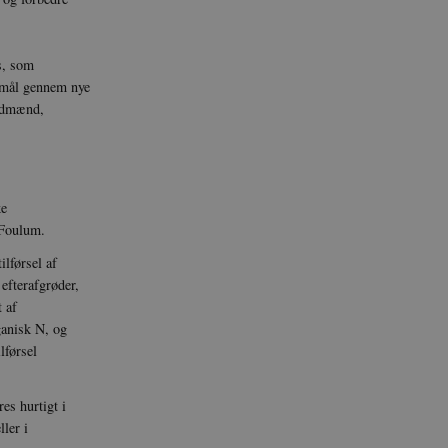
s, som
ormål gennem nye
andmænd,
ke
 Foulum.
ilførsel af
efterafgrøder,
 af
ganisk N, og
lførsel
es hurtigt i
ler i