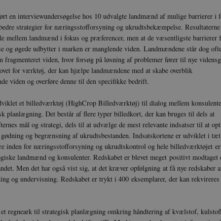
METADATA
5
Denne cookie bruges til at gem
YouTube
ørt en interviewundersøgelse hos 10 udvalgte landmænd af mulige barrierer i fo
måneder
samtykke og privatlivsvalg for d
.youtube.com
4 uger
med webstedet. Det registrerer 
bedre strategier for næringsstofforsyning og ukrudtsbekæmpelse. Resultaterne
besøgendes samtykke om forskell
elle mellem landmænd i fokus og præferencer, men at de væsentligste barrierer 
beskyttelse af personlige oplys
indstillinger, så deres præferenc
lse og øgede udbytter i marken er manglende viden. Landmændene står dog ofte
fremtidige sessioner.
m fragmenteret viden, hvor forsøg på løsning af problemer fører til nye videns
29
Denne cookie bruges til at skel
Cloudflare
hovet for værktøj, der kan hjælpe landmændene med at skabe overblik
minutter
mennesker og bots. Dette er gav
Inc.
41
hjemmesiden for at lave gyldig
e viden og overføre denne til den specifikke bedrift.
.vimeo.com
sekunder
brugen af deres hjemmeside.
icrofs.dk
Session
udviklet et billedværktøj (HighCrop Billedværktøj) til dialog mellem konsulen
iEDPI1K_SmLRNTS49Q
k planlægning. Det består af flere typer billedkort, der kan bruges til dels at
ce_ky-
icrofs.dk
Session
ternes mål og strategi, dels til at udvælge de mest relevante indsatser til at op
EA
gødning og begrænsning af ukrudtsbestanden. Indsatskortene er udviklet i t
nt
1 år
Denne cookie bruges af Cookie-
CookieScript
ere inden for næringsstofforsyning og ukrudtskontrol og hele billedværktøjet er
tjenesten til at huske præferenc
icrofs.dk
ogiske landmænd og konsulenter. Redskabet er blevet meget positivt modtaget
besøgende. Det er nødvendigt, 
Script.com cookiebanner fungere
andet. Men det har også vist sig, at det kræver opfølgning at få nye redskaber 
ning og undervisning. Redskabet er trykt i 400 eksemplarer, der kan rekvireres
icrofs.dk
Session
aT5GgP4rEaReeoT4Q
ce_9pF_MH-
icrofs.dk
Session
 et regneark til strategisk planlægning omkring håndtering af kvælstof, kulstof
ce_rgWAq6nC-
icrofs.dk
Session