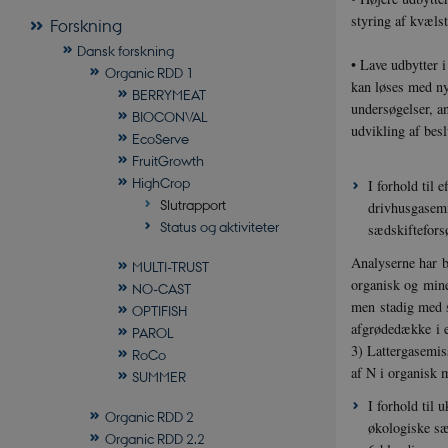
styring af kvælst
Forskning
Dansk forskning
• Lave udbytter 
Organic RDD 1
kan løses med ny
BERRYMEAT
undersøgelser, a
BIOCONVAL
udvikling af besl
EcoServe
FruitGrowth
HighCrop
I forhold til 
Slutrapport
drivhusgasemis
Status og aktiviteter
sædskiftefors
Analyserne har bl
MULTI-TRUST
organisk og miner
NO-CAST
men stadig med st
OPTIFISH
afgrødedække i e
PAROL
3) Lattergasemiss
RoCo
af N i organisk m
SUMMER
I forhold til 
Organic RDD 2
økologiske sæd
Organic RDD 2.2