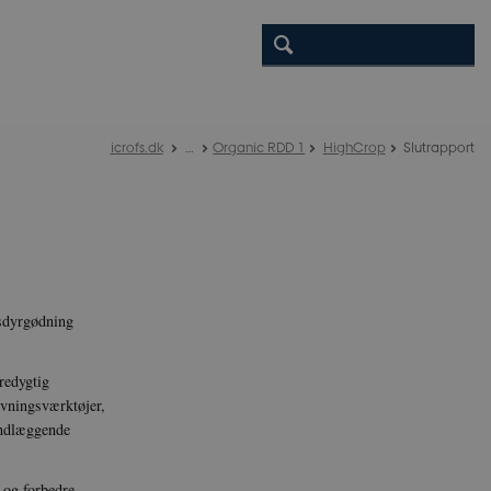
icrofs.dk
…
Organic RDD 1
HighCrop
Slutrapport
usdyrgødning
redygtig
ivningsværktøjer,
undlæggende
 og forbedre