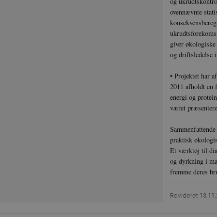
og ukrudtskontro
PFH_166HooM7A
ovennævnte stati
__Secure-
konsekvensberegn
typo3nonce_uX4M
ukrudtsforekomst 
__Secure-
giver økologiske
typo3nonce_8l0UJ
og driftsledelse
__Secure-
typo3nonce_KbCW5
• Projektet har 
__Secure-
2011 afholdt en 
typo3nonce_HLwN
energi og protei
__Secure-
været præsentere
typo3nonce_6hPMn
__Secure-typo3nonc
Sammenfattende h
_WWXhPPS6G0yKg
praktisk økologis
_cfuvid
Et værktøj til di
og dyrkning i mar
fremme deres bru
Revideret 13.11
__Secure-
typo3nonce_5S7Yj