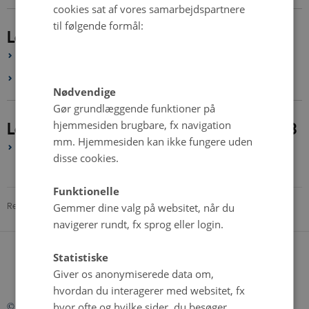
cookies sat af vores samarbejdspartnere
til følgende formål:
Login for projektsider
Login: CORE Organic
Login: ProGrOV
Nødvendige
Gør grundlæggende funktioner på
Loginområder med indhold fra før 2018
hjemmesiden brugbare, fx navigation
mm. Hjemmesiden kan ikke fungere uden
Login: Gammelt bestyrelsesområde (indhold før 2018)
disse cookies.
Funktionelle
Revideret 06.08.2026
-
Helene Uller-Kristensen
Gemmer dine valg på websitet, når du
navigerer rundt, fx sprog eller login.
Statistiske
Giver os anonymiserede data om,
hvordan du interagerer med websitet, fx
©
—
Cookies på icrofs.dk
hvor ofte og hvilke sider, du besøger