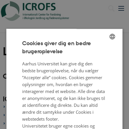
English
Cookies giver dig en bedre
Login
brugeroplevelse
ENGLISH
DANISH
Aarhus Universitet kan give dig den
bedste brugeroplevelse, når du vælger
Område for registrerede brugere
”Accepter alle” cookies. Cookies gemmer
oplysninger om, hvordan en bruger
interagerer med et website. Alle dine data
ICROFS' bestyrelse
er anonymiseret, og de kan ikke bruges til
at identificere dig direkte. Du kan altid
Login: Bestyrelsesområde 2026 -
ændre dit samtykke under Cookies i
Login: Bestyrelsesområde 2022-2025
webstedets footer.
Login: Bestyrelsesområde 2018-2021
Universitetet bruger egne cookies og