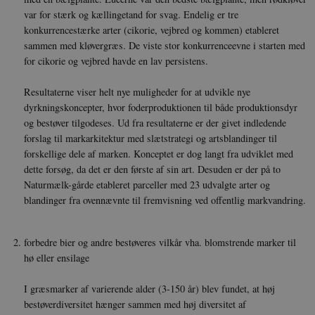
var for stærk og kællingetand for svag. Endelig er tre
konkurrencestærke arter (cikorie, vejbred og kommen) etableret
sammen med kløvergræs. De viste stor konkurrenceevne i starten med
for cikorie og vejbred havde en lav persistens.
Resultaterne viser helt nye muligheder for at udvikle nye
dyrkningskoncepter, hvor foderproduktionen til både produktionsdyr
og bestøver tilgodeses. Ud fra resultaterne er der givet indledende
forslag til markarkitektur med slætstrategi og artsblandinger til
forskellige dele af marken. Konceptet er dog langt fra udviklet med
dette forsøg, da det er den første af sin art. Desuden er der på to
Naturmælk-gårde etableret parceller med 23 udvalgte arter og
blandinger fra ovennævnte til fremvisning ved offentlig markvandring.
forbedre bier og andre bestøveres vilkår vha. blomstrende marker til
hø eller ensilage
I græsmarker af varierende alder (3-150 år) blev fundet, at høj
bestøverdiversitet hænger sammen med høj diversitet af