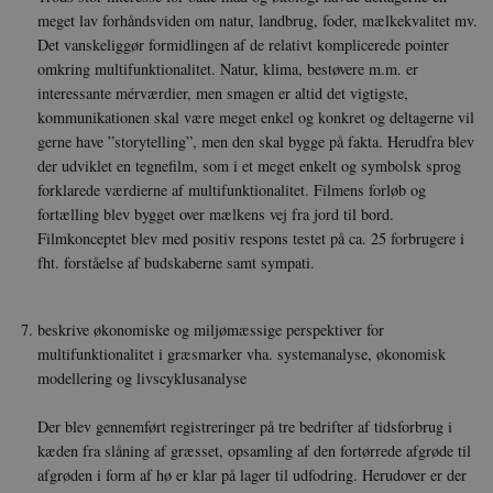
meget lav forhåndsviden om natur, landbrug, foder, mælkekvalitet mv.
Det vanskeliggør formidlingen af de relativt komplicerede pointer
omkring multifunktionalitet. Natur, klima, bestøvere m.m. er
interessante mérværdier, men smagen er altid det vigtigste,
kommunikationen skal være meget enkel og konkret og deltagerne vil
gerne have ”storytelling”, men den skal bygge på fakta. Herudfra blev
der udviklet en tegnefilm, som i et meget enkelt og symbolsk sprog
forklarede værdierne af multifunktionalitet. Filmens forløb og
fortælling blev bygget over mælkens vej fra jord til bord.
Filmkonceptet blev med positiv respons testet på ca. 25 forbrugere i
fht. forståelse af budskaberne samt sympati.
__cf_bm
29
Cloudflare
minut
beskrive økonomiske og miljømæssige perspektiver for
Inc.
41
.vimeo.com
multifunktionalitet i græsmarker vha. systemanalyse, økonomisk
sekun
modellering og livscyklusanalyse
Der blev gennemført registreringer på tre bedrifter af tidsforbrug i
kæden fra slåning af græsset, opsamling af den fortørrede afgrøde til
afgrøden i form af hø er klar på lager til udfodring. Herudover er der