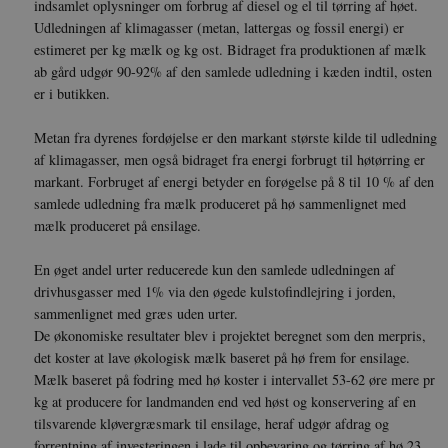
indsamlet oplysninger om forbrug af diesel og el til tørring af høet.
Udledningen af klimagasser (metan, lattergas og fossil energi) er
estimeret per kg mælk og kg ost. Bidraget fra produktionen af mælk
__Secure-
icrofs.dk
Sess
ab gård udgør 90-92% af den samlede udledning i kæden indtil, osten
typo3nonce_uOhyiEDPI1K_SmLRNTS49Q
er i butikken.
__Secure-typo3nonce_ky-
icrofs.dk
Sess
9HhVKGisoSkjZJef_EA
Metan fra dyrenes fordøjelse er den markant største kilde til udledning
CookieScriptConsent
1 å
CookieScript
af klimagasser, men også bidraget fra energi forbrugt til høtørring er
icrofs.dk
markant. Forbruget af energi betyder en forøgelse på 8 til 10 % af den
samlede udledning fra mælk produceret på hø sammenlignet med
mælk produceret på ensilage.
En øget andel urter reducerede kun den samlede udledningen af
drivhusgasser med 1% via den øgede kulstofindlejring i jorden,
sammenlignet med græs uden urter.
De økonomiske resultater blev i projektet beregnet som den merpris,
det koster at lave økologisk mælk baseret på hø frem for ensilage.
Mælk baseret på fodring med hø koster i intervallet 53-62 øre mere pr
__Secure-
icrofs.dk
Sess
kg at producere for landmanden end ved høst og konservering af en
typo3nonce__gmD7aT5GgP4rEaReeoT4Q
tilsvarende kløvergræsmark til ensilage, heraf udgør afdrag og
__Secure-typo3nonce_9pF_MH-
icrofs.dk
Sess
forrentning af investeringen i lade til opbevaring og tørring af hø 23