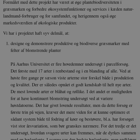
Formålet med dette projekt har været at øge plantebiodiversiteten i
græsmarken og forbedre økosystemfunktioner og services i kæden natur-
landmand-forbruger og for samfundet, og herigennem også øge
markedsværdien af økologiske produkter.
Vi har i projektet haft syv delmål, at:
designe og demonstrere produktive og biodiverse græsmarker med
felter af blomstrende planter
På Aarhus Universitet er fire hovedemner undersøgt i parcelforsøg.
Det første med 17 arter i renbestand og i en blanding af alle. Ved at
høste fire gange pr sæson viste arterne stor forskel både i produktion
og kvalitet. Der er således opnået et godt kendskab til helt nye arter.
De mest lovende arter er blåhat og røllike. I det andet er muligheden
for at have kontinuert blomstring undersøgt ved at variere
høstdatoerne. Det har givet lovende resultater, men da dette forsøg er
første trin på vejen, kræver det mere viden for at kunne optimere et
sådant system både til fodring af køer og bestøvere, bl.a. har forsøget
vist stor årsvariation, som bør granskes nærmere. For det tredje er det
undersøgt, hvordan svagere urter kan fremmes, når de dyrkes sammen
med en bælgplante. Lucerne var den bedste bælgplante, men rødkløver