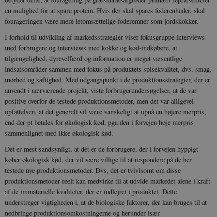
en mulighed for at spare protein. Hvis der skal spares foderenheder, skal
fourageringen være mere letomsættelige foderemner som jordskokker.
I forhold til udvikling af markedsstrategier viser fokusgruppe interviews
med forbrugere og interviews med kokke og kød-indkøbere, at
tilgængelighed, dyrevelfærd og information er meget væsentlige
indsatsområder sammen med fokus på produktets spisekvalitet, dvs. smag,
mørhed og saftighed. Med udgangspunkt i de produktionsstrategier, der er
anvendt i nærværende projekt, viste forbrugerundersøgelser, at de var
positive overfor de testede produktionsmetoder, men det var alligevel
opfattelsen, at det generelt vil være vanskeligt at opnå en højere merpris,
end der pt betales for økologisk kød, pga den i forvejen høje merpris
sammenlignet med ikke økologisk kød.
Det er mest sandsynligt, at det er de forbrugere, der i forvejen hyppigt
køber økologisk kød, der vil være villige til at respondere på de her
__cf_bm
29
Cloudflare
testede nye produktionsmetoder. Dvs, det er tvivlsomt om disse
minut
Inc.
41
.vimeo.com
produktionsmetoder reelt kan medvirke til at udvide markedet alene i kraft
sekun
af de immaterielle kvaliteter, der er indlejret i produktet. Dette
understreger vigtigheden i, at de biologiske faktorer, der kan bruges til at
nedbringe produktionsomkostningerne og herunder især