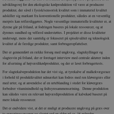
udviklingsvej for den økologiske kødproduktion vil være at producere
produkter, der såvel i fysisk/sensorisk kvalitet som i immateriel kvalitet
adskiller sig markant fra konventionelle produkter, således at en væsentlig
merpris kan retfærdiggøres. Nogle væsentlige immaterielle kvaliteter er, at
dyrene går på friland, at fodringen baseres på lokale ressourcer, og at
dyrenes sundhed og velfærd understøttes. I projektet er disse kvaliteter
undersøgt, mens der samtidig er fokuseret på spisekvalitet og teknologisk
kvalitet af de færdige produkter, samt forbrugeropfattelser.
Der er gennemført en række forsøg med ungkvæg, slagtekyllinger og
slagtesvin på friland, der er foretaget interview med centrale aktører inden
for afsætning af højværdikødprodukter, og der er lavet forbrugertests.
For slagtekalveproduktion har det vist sig, at tyrekalve af malkekvægsrace
i forhold til produktkvalitet udmærket kan fodres med ren kløvergræs eller
med urter, og at anvendelse af en urteblanding i stedet for kløvergræs
forbedrer vitaminindhold og fedtsyresammensætning. Denne produktion
kan således være en relevant højværdiproduktion af kalvekød baseret på
mere lokale ressourcer.
Det er endvidere vist, at det er muligt at producere ungkvæg på græs over
to græsningssæsoner og slagtet ved en alder på ca. 16 måneder.