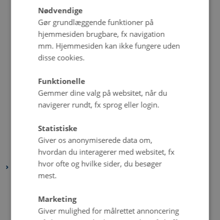
Nødvendige
november 2021
(2 poster)
Gør grundlæggende funktioner på
oktober 2021
(3 poster)
hjemmesiden brugbare, fx navigation
september 2021
(1 post)
mm. Hjemmesiden kan ikke fungere uden
august 2021
(5 poster)
disse cookies.
juli 2021
(2 poster)
Funktionelle
juni 2021
(3 poster)
Gemmer dine valg på websitet, når du
maj 2021
(5 poster)
navigerer rundt, fx sprog eller login.
april 2021
(4 poster)
marts 2021
(3 poster)
Statistiske
februar 2021
(2 poster)
Giver os anonymiserede data om,
hvordan du interagerer med websitet, fx
januar 2021
(5 poster)
hvor ofte og hvilke sider, du besøger
2020
mest.
december 2020
(4 poster)
november 2020
(4 poster)
Marketing
Giver mulighed for målrettet annoncering
oktober 2020
(5 poster)