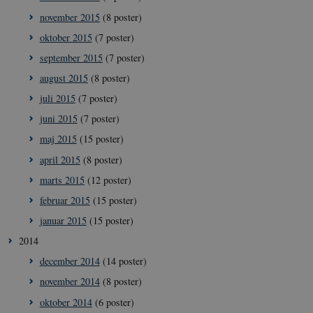
november 2015
(8 poster)
__Secure-
icrofs.dk
Sess
typo3nonce_HLwNSqnQsUApo3P_-skthQ
oktober 2015
(7 poster)
__Secure-
icrofs.dk
Sess
typo3nonce_6hPMnfIy2oJvErvMQCxknw
september 2015
(7 poster)
__Secure-typo3nonce_L8s1jVt-
icrofs.dk
Sess
august 2015
(8 poster)
_WWXhPPS6G0yKg
juli 2015
(7 poster)
_cfuvid
.vimeo.com
Sess
juni 2015
(7 poster)
maj 2015
(15 poster)
april 2015
(8 poster)
marts 2015
(12 poster)
februar 2015
(15 poster)
januar 2015
(15 poster)
2014
december 2014
(14 poster)
november 2014
(8 poster)
oktober 2014
(6 poster)