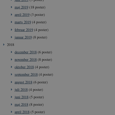
Nødvendige
Statistiske
Marketing
maj 2019
(18 poster)
Nødvendige cookies hjælper med at gøre
april 2019
(3 poster)
hjemmesiden brugbar ved at aktivere nogle
grundlæggende funktioner som navigation mm.
marts 2019
(4 poster)
Hjemmesiden kan ikke fungerer uden disse cookies.
februar 2019
(4 poster)
Navn
/ Domæne
Udl
januar 2019
(8 poster)
VISITOR_PRIVACY_METADATA
5
YouTube
måne
.youtube.com
2018
4 ug
december 2018
(6 poster)
november 2018
(8 poster)
oktober 2018
(4 poster)
september 2018
(4 poster)
august 2018
(6 poster)
juli 2018
(4 poster)
juni 2018
(5 poster)
maj 2018
(8 poster)
april 2018
(5 poster)