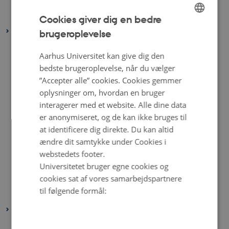
februar 2023
(2 poster)
januar 2023
(4 poster)
Cookies giver dig en bedre
2022
brugeroplevelse
ENGLISH
december 2022
(1 post)
DANISH
Aarhus Universitet kan give dig den
november 2022
(2 poster)
bedste brugeroplevelse, når du vælger
oktober 2022
(4 poster)
”Accepter alle” cookies. Cookies gemmer
september 2022
(4 poster)
oplysninger om, hvordan en bruger
interagerer med et website. Alle dine data
august 2022
(4 poster)
er anonymiseret, og de kan ikke bruges til
juli 2022
(5 poster)
at identificere dig direkte. Du kan altid
juni 2022
(1 post)
ændre dit samtykke under Cookies i
maj 2022
(6 poster)
webstedets footer.
april 2022
(4 poster)
Universitetet bruger egne cookies og
cookies sat af vores samarbejdspartnere
februar 2022
(4 poster)
til følgende formål:
januar 2022
(3 poster)
2021
december 2021
(6 poster)