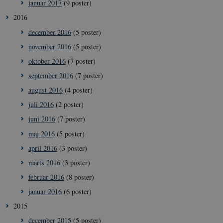
januar 2017
(9 poster)
2016
december 2016
(5 poster)
november 2016
(5 poster)
oktober 2016
(7 poster)
september 2016
(7 poster)
august 2016
(4 poster)
juli 2016
(2 poster)
__Secure-
icrofs.dk
Sess
typo3nonce__gmD7aT5GgP4rEaReeoT4Q
juni 2016
(7 poster)
__Secure-typo3nonce_9pF_MH-
icrofs.dk
Sess
maj 2016
(5 poster)
o6zI1ofHsZUGvzQ
april 2016
(3 poster)
__Secure-typo3nonce_rgWAq6nC-
icrofs.dk
Sess
PFH_166HooM7A
marts 2016
(3 poster)
__Secure-
icrofs.dk
Sess
februar 2016
(8 poster)
typo3nonce_uX4Mhl8RLqBZsOkbydAwew
januar 2016
(6 poster)
__Secure-
icrofs.dk
Sess
typo3nonce_8l0UJ2f7DKxv4hHSHupSxA
2015
__Secure-
icrofs.dk
Sess
december 2015
(5 poster)
typo3nonce_KbCW50Jg1s5208W1Mgs5Fg