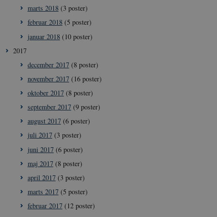
marts 2018
(3 poster)
februar 2018
(5 poster)
januar 2018
(10 poster)
__cf_bm
29
Cloudflare
2017
minut
Inc.
41
.vimeo.com
december 2017
(8 poster)
sekun
november 2017
(16 poster)
oktober 2017
(8 poster)
september 2017
(9 poster)
august 2017
(6 poster)
juli 2017
(3 poster)
juni 2017
(6 poster)
__Secure-
icrofs.dk
Sess
maj 2017
(8 poster)
typo3nonce_uOhyiEDPI1K_SmLRNTS49Q
april 2017
(3 poster)
__Secure-typo3nonce_ky-
icrofs.dk
Sess
9HhVKGisoSkjZJef_EA
marts 2017
(5 poster)
CookieScriptConsent
1 å
CookieScript
februar 2017
(12 poster)
icrofs.dk