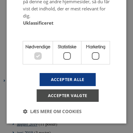
på denne og andre hjemmesider, så du får
september 2020
(6 poster)
vist det indhold, der er mest relevant for
august 2020
(3 poster)
dig.
juli 2020
(2 poster)
Uklassificeret
juni 2020
(6 poster)
maj 2020
(8 poster)
april 2020
(3 poster)
Nødvendige
Statistiske
Marketing
marts 2020
(5 poster)
februar 2020
(4 poster)
januar 2020
(6 poster)
ACCEPTER ALLE
2019
december 2019
(7 poster)
ACCEPTER VALGTE
november 2019
(4 poster)
oktober 2019
(3 poster)
LÆS MERE OM COOKIES
september 2019
(8 poster)
august 2019
(11 poster)
juni 2019
(3 poster)