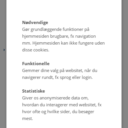
maj 2023
(4 poster)
april 2023
(2 poster)
Nødvendige
marts 2023
(4 poster)
Gør grundlæggende funktioner på
februar 2023
(2 poster)
hjemmesiden brugbare, fx navigation
januar 2023
(4 poster)
mm. Hjemmesiden kan ikke fungere uden
disse cookies.
2022
december 2022
(1 post)
Funktionelle
november 2022
(2 poster)
Gemmer dine valg på websitet, når du
oktober 2022
(4 poster)
navigerer rundt, fx sprog eller login.
september 2022
(4 poster)
Statistiske
august 2022
(4 poster)
Giver os anonymiserede data om,
juli 2022
(5 poster)
hvordan du interagerer med websitet, fx
juni 2022
(1 post)
hvor ofte og hvilke sider, du besøger
maj 2022
(6 poster)
mest.
april 2022
(4 poster)