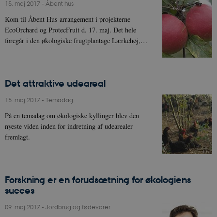
15. maj 2017
-
Åbent hus
Kom til Åbent Hus arrangement i projekterne
EcoOrchard og ProtecFruit d. 17. maj. Det hele
foregår i den økologiske frugtplantage Lærkehøj,…
Det attraktive udeareal
15. maj 2017
-
Temadag
På en temadag om økologiske kyllinger blev den
nyeste viden inden for indretning af udearealer
fremlagt.
Forskning er en forudsætning for økologiens
succes
09. maj 2017
-
Jordbrug og fødevarer