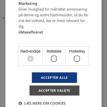
Marketing
februar 2022
(4 poster)
Giver mulighed for målrettet annoncering
januar 2022
(3 poster)
på denne og andre hjemmesider, så du får
2021
vist det indhold, der er mest relevant for
december 2021
(6 poster)
dig.
Uklassificeret
november 2021
(2 poster)
oktober 2021
(3 poster)
september 2021
(1 post)
Nødvendige
Statistiske
Marketing
august 2021
(5 poster)
juli 2021
(2 poster)
juni 2021
(3 poster)
maj 2021
(5 poster)
ACCEPTER ALLE
april 2021
(4 poster)
marts 2021
(3 poster)
ACCEPTER VALGTE
februar 2021
(2 poster)
januar 2021
(5 poster)
LÆS MERE OM COOKIES