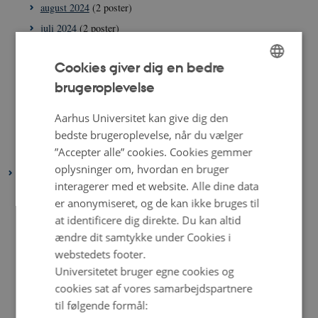
august 2024
(2 poster)
juli 2024
(2 poster)
juni 2024
(2 poster)
Cookies giver dig en bedre
maj 2024
(1 post)
brugeroplevelse
ENGLISH
april 2024
(3 poster)
marts 2024
(2 poster)
DANISH
Aarhus Universitet kan give dig den
februar 2024
(2 poster)
bedste brugeroplevelse, når du vælger
”Accepter alle” cookies. Cookies gemmer
januar 2024
(1 post)
oplysninger om, hvordan en bruger
2023
interagerer med et website. Alle dine data
december 2023
(3 poster)
er anonymiseret, og de kan ikke bruges til
november 2023
(1 post)
at identificere dig direkte. Du kan altid
oktober 2023
(2 poster)
ændre dit samtykke under Cookies i
webstedets footer.
september 2023
(2 poster)
Universitetet bruger egne cookies og
august 2023
(3 poster)
cookies sat af vores samarbejdspartnere
juli 2023
(2 poster)
til følgende formål:
juni 2023
(6 poster)