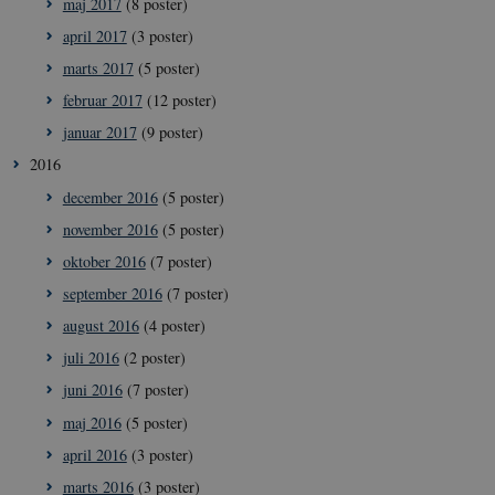
maj 2017
(8 poster)
typo3nonce_8l0UJ2f7DKxv4hHSHupSxA
april 2017
(3 poster)
__Secure-
icrofs.dk
Sess
typo3nonce_KbCW50Jg1s5208W1Mgs5Fg
marts 2017
(5 poster)
__Secure-
icrofs.dk
Sess
februar 2017
(12 poster)
typo3nonce_HLwNSqnQsUApo3P_-skthQ
januar 2017
(9 poster)
__Secure-
icrofs.dk
Sess
typo3nonce_6hPMnfIy2oJvErvMQCxknw
2016
__Secure-typo3nonce_L8s1jVt-
icrofs.dk
Sess
december 2016
(5 poster)
_WWXhPPS6G0yKg
november 2016
(5 poster)
_cfuvid
.vimeo.com
Sess
oktober 2016
(7 poster)
september 2016
(7 poster)
august 2016
(4 poster)
juli 2016
(2 poster)
juni 2016
(7 poster)
maj 2016
(5 poster)
april 2016
(3 poster)
marts 2016
(3 poster)