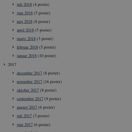
juli 2018
(4 poster)
CookieScriptConsent
1 å
CookieScript
icrofs.dk
juni 2018
(5 poster)
maj 2018
(8 poster)
april 2018
(5 poster)
marts 2018
(3 poster)
februar 2018
(5 poster)
januar 2018
(10 poster)
2017
december 2017
(8 poster)
__Secure-
icrofs.dk
Sess
november 2017
(16 poster)
typo3nonce__gmD7aT5GgP4rEaReeoT4Q
oktober 2017
(8 poster)
__Secure-typo3nonce_9pF_MH-
icrofs.dk
Sess
o6zI1ofHsZUGvzQ
september 2017
(9 poster)
__Secure-typo3nonce_rgWAq6nC-
icrofs.dk
Sess
august 2017
(6 poster)
PFH_166HooM7A
juli 2017
(3 poster)
__Secure-
icrofs.dk
Sess
typo3nonce_uX4Mhl8RLqBZsOkbydAwew
juni 2017
(6 poster)
__Secure-
icrofs.dk
Sess