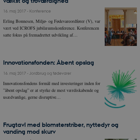
vækst og troværdighed
16. maj 2017
-
Konference
Erling Bonnesen, Miljø- og Fødevareordfører (V), var
vært ved ICROFS jubilæumskonference. Konferencen
satte fokus på fremadrettet udvikling af…
Innovationsfonden: Åbent opslag
16. maj 2017
-
Jordbrug og fødevarer
Innovationsfondens formål med investeringer inden for
”åbent opslag” er at styrke de mest værdiskabende og
usædvanlige, gerne disruptive…
Frugtavl med blomsterstriber, nyttedyr og
vanding mod skurv