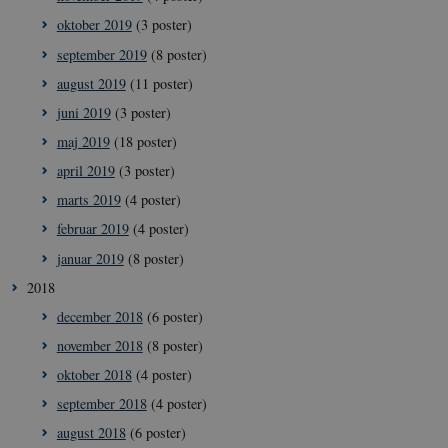
oktober 2019
(3 poster)
september 2019
(8 poster)
august 2019
(11 poster)
juni 2019
(3 poster)
maj 2019
(18 poster)
__cf_bm
29
Cloudflare
minut
april 2019
(3 poster)
Inc.
41
.vimeo.com
sekun
marts 2019
(4 poster)
februar 2019
(4 poster)
januar 2019
(8 poster)
2018
december 2018
(6 poster)
november 2018
(8 poster)
oktober 2018
(4 poster)
__Secure-
icrofs.dk
Sess
typo3nonce_uOhyiEDPI1K_SmLRNTS49Q
september 2018
(4 poster)
__Secure-typo3nonce_ky-
icrofs.dk
Sess
august 2018
(6 poster)
9HhVKGisoSkjZJef_EA