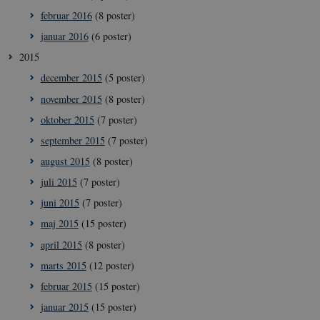
februar 2016
(8 poster)
januar 2016
(6 poster)
2015
december 2015
(5 poster)
november 2015
(8 poster)
oktober 2015
(7 poster)
september 2015
(7 poster)
august 2015
(8 poster)
__Secure-
icrofs.dk
Sess
typo3nonce_5S7YjnfIugjoYMP23XXrRA
juli 2015
(7 poster)
__Secure-
icrofs.dk
Sess
juni 2015
(7 poster)
typo3nonce_kLqX61KS5uKaPbIDyVB_5A
maj 2015
(15 poster)
__Secure-
icrofs.dk
Sess
typo3nonce_cljP1ldCu8Vq95hMtYLNxw
april 2015
(8 poster)
marts 2015
(12 poster)
februar 2015
(15 poster)
januar 2015
(15 poster)
Navn
/ Domæne
Udløb
Beskrivelse