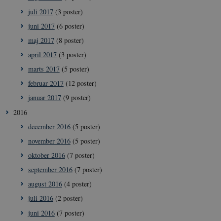
__Secure-typo3nonce_ky-
icrofs.dk
Sess
juli 2017
(3 poster)
9HhVKGisoSkjZJef_EA
juni 2017
(6 poster)
CookieScriptConsent
1 å
CookieScript
icrofs.dk
maj 2017
(8 poster)
april 2017
(3 poster)
marts 2017
(5 poster)
februar 2017
(12 poster)
januar 2017
(9 poster)
2016
december 2016
(5 poster)
november 2016
(5 poster)
__Secure-
icrofs.dk
Sess
oktober 2016
(7 poster)
typo3nonce__gmD7aT5GgP4rEaReeoT4Q
september 2016
(7 poster)
__Secure-typo3nonce_9pF_MH-
icrofs.dk
Sess
o6zI1ofHsZUGvzQ
august 2016
(4 poster)
__Secure-typo3nonce_rgWAq6nC-
icrofs.dk
Sess
juli 2016
(2 poster)
PFH_166HooM7A
juni 2016
(7 poster)
__Secure-
icrofs.dk
Sess