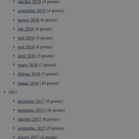
oktober 2018
(4 poster)
september 2018
(4 poster)
august 2018
(6 poster)
juli 2018
(4 poster)
juni 2018
(5 poster)
maj 2018
(8 poster)
april 2018
(5 poster)
__cf_bm
29
Cloudflare
marts 2018
(3 poster)
minut
Inc.
41
.vimeo.com
sekun
februar 2018
(5 poster)
januar 2018
(10 poster)
2017
december 2017
(8 poster)
november 2017
(16 poster)
oktober 2017
(8 poster)
september 2017
(9 poster)
__Secure-
icrofs.dk
Sess
typo3nonce_uOhyiEDPI1K_SmLRNTS49Q
august 2017
(6 poster)