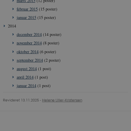
marts 2015
(12 poster)
februar 2015
(15 poster)
januar 2015
(15 poster)
2014
december 2014
(14 poster)
november 2014
(8 poster)
oktober 2014
(6 poster)
september 2014
(2 poster)
august 2014
(1 post)
april 2014
(1 post)
__Secure-
icrofs.dk
Sess
januar 2014
(1 post)
typo3nonce_5S7YjnfIugjoYMP23XXrRA
__Secure-
icrofs.dk
Sess
typo3nonce_kLqX61KS5uKaPbIDyVB_5A
Revideret 13.11.2025
-
Helene Uller-Kristensen
__Secure-
icrofs.dk
Sess
typo3nonce_cljP1ldCu8Vq95hMtYLNxw