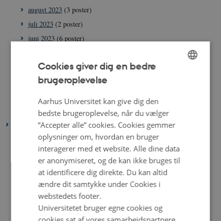
august 2023
(3 poster)
juli 2023
(2 poster)
juni 2023
(6 poster)
maj 2023
(4 poster)
Cookies giver dig en bedre
april 2023
(2 poster)
brugeroplevelse
ENGLISH
marts 2023
(4 poster)
februar 2023
(2 poster)
DANISH
Aarhus Universitet kan give dig den
januar 2023
(4 poster)
bedste brugeroplevelse, når du vælger
”Accepter alle” cookies. Cookies gemmer
2022
oplysninger om, hvordan en bruger
december 2022
(1 post)
interagerer med et website. Alle dine data
november 2022
(2 poster)
er anonymiseret, og de kan ikke bruges til
oktober 2022
(4 poster)
at identificere dig direkte. Du kan altid
september 2022
(4 poster)
ændre dit samtykke under Cookies i
webstedets footer.
august 2022
(4 poster)
Universitetet bruger egne cookies og
juli 2022
(5 poster)
cookies sat af vores samarbejdspartnere