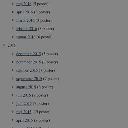
typo3nonce_uX4Mhl8RLqBZsOkbydAwew
maj 2016
(5 poster)
__Secure-
icrofs.dk
Sess
april 2016
(3 poster)
typo3nonce_8l0UJ2f7DKxv4hHSHupSxA
marts 2016
(3 poster)
__Secure-
icrofs.dk
Sess
typo3nonce_KbCW50Jg1s5208W1Mgs5Fg
februar 2016
(8 poster)
__Secure-
icrofs.dk
Sess
januar 2016
(6 poster)
typo3nonce_HLwNSqnQsUApo3P_-skthQ
2015
__Secure-
icrofs.dk
Sess
typo3nonce_6hPMnfIy2oJvErvMQCxknw
december 2015
(5 poster)
__Secure-typo3nonce_L8s1jVt-
icrofs.dk
Sess
november 2015
(8 poster)
_WWXhPPS6G0yKg
oktober 2015
(7 poster)
_cfuvid
.vimeo.com
Sess
september 2015
(7 poster)
august 2015
(8 poster)
juli 2015
(7 poster)
juni 2015
(7 poster)
maj 2015
(15 poster)
april 2015
(8 poster)