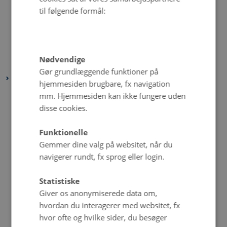
juni 2022
(1 post)
til følgende formål:
maj 2022
(6 poster)
april 2022
(4 poster)
februar 2022
(4 poster)
Nødvendige
januar 2022
(3 poster)
Gør grundlæggende funktioner på
2021
hjemmesiden brugbare, fx navigation
december 2021
(6 poster)
mm. Hjemmesiden kan ikke fungere uden
disse cookies.
november 2021
(2 poster)
oktober 2021
(3 poster)
Funktionelle
september 2021
(1 post)
Gemmer dine valg på websitet, når du
august 2021
(5 poster)
navigerer rundt, fx sprog eller login.
juli 2021
(2 poster)
Statistiske
juni 2021
(3 poster)
Giver os anonymiserede data om,
maj 2021
(5 poster)
hvordan du interagerer med websitet, fx
april 2021
(4 poster)
hvor ofte og hvilke sider, du besøger
marts 2021
(3 poster)