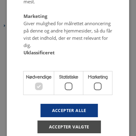
mest.
februar 2021
(2 poster)
Marketing
januar 2021
(5 poster)
Giver mulighed for målrettet annoncering
2020
på denne og andre hjemmesider, så du får
december 2020
(4 poster)
vist det indhold, der er mest relevant for
november 2020
(4 poster)
dig.
Uklassificeret
oktober 2020
(5 poster)
september 2020
(6 poster)
august 2020
(3 poster)
Nødvendige
Statistiske
Marketing
juli 2020
(2 poster)
juni 2020
(6 poster)
maj 2020
(8 poster)
april 2020
(3 poster)
ACCEPTER ALLE
marts 2020
(5 poster)
februar 2020
(4 poster)
ACCEPTER VALGTE
januar 2020
(6 poster)