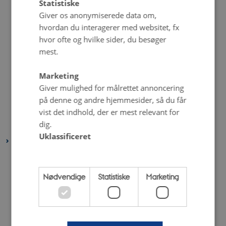
Statistiske
september 2021
(1 post)
Giver os anonymiserede data om,
august 2021
(5 poster)
hvordan du interagerer med websitet, fx
juli 2021
(2 poster)
hvor ofte og hvilke sider, du besøger
mest.
juni 2021
(3 poster)
maj 2021
(5 poster)
Marketing
april 2021
(4 poster)
Giver mulighed for målrettet annoncering
marts 2021
(3 poster)
på denne og andre hjemmesider, så du får
vist det indhold, der er mest relevant for
februar 2021
(2 poster)
dig.
januar 2021
(5 poster)
Uklassificeret
2020
december 2020
(4 poster)
november 2020
(4 poster)
Nødvendige
Statistiske
Marketing
oktober 2020
(5 poster)
september 2020
(6 poster)
august 2020
(3 poster)