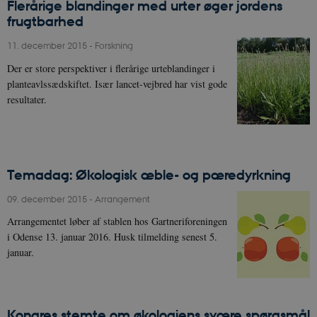
Flerårige blandinger med urter øger jordens
frugtbarhed
11. december 2015
-
Forskning
Der er store perspektiver i flerårige urteblandinger i
planteavlssædskiftet. Især lancet-vejbred har vist gode
resultater.
Temadag: Økologisk æble- og pæredyrkning
09. december 2015
-
Arrangement
Arrangementet løber af stablen hos Gartneriforeningen
i Odense 13. januar 2016. Husk tilmelding senest 5.
januar.
Kongres stemte om økologiens svære spørgsmål