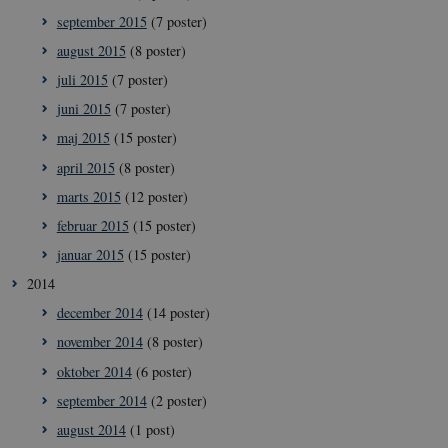
september 2015
(7 poster)
august 2015
(8 poster)
juli 2015
(7 poster)
juni 2015
(7 poster)
maj 2015
(15 poster)
april 2015
(8 poster)
marts 2015
(12 poster)
februar 2015
(15 poster)
januar 2015
(15 poster)
2014
december 2014
(14 poster)
november 2014
(8 poster)
oktober 2014
(6 poster)
__Secure-
icrofs.dk
Sess
typo3nonce_5S7YjnfIugjoYMP23XXrRA
september 2014
(2 poster)
__Secure-
icrofs.dk
Sess
august 2014
(1 post)
typo3nonce_kLqX61KS5uKaPbIDyVB_5A