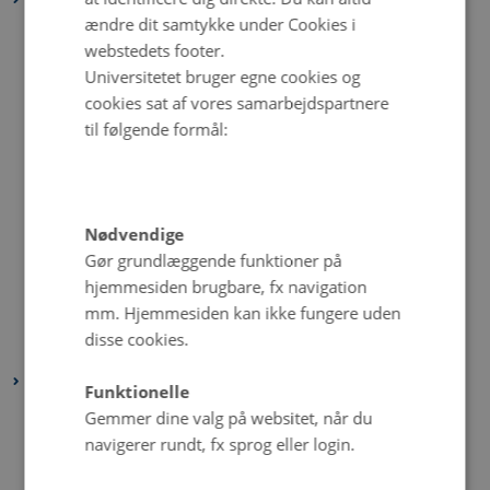
ændre dit samtykke under Cookies i
december 2022
(1 post)
webstedets footer.
november 2022
(2 poster)
Universitetet bruger egne cookies og
oktober 2022
(4 poster)
cookies sat af vores samarbejdspartnere
september 2022
(4 poster)
til følgende formål:
august 2022
(4 poster)
juli 2022
(5 poster)
juni 2022
(1 post)
Nødvendige
maj 2022
(6 poster)
Gør grundlæggende funktioner på
hjemmesiden brugbare, fx navigation
april 2022
(4 poster)
mm. Hjemmesiden kan ikke fungere uden
februar 2022
(4 poster)
disse cookies.
januar 2022
(3 poster)
2021
Funktionelle
december 2021
(6 poster)
Gemmer dine valg på websitet, når du
navigerer rundt, fx sprog eller login.
november 2021
(2 poster)
oktober 2021
(3 poster)