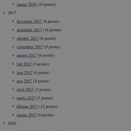
januar 2018
(10 poster)
2017
__Secure-
icrofs.dk
Sess
december 2017
(8 poster)
typo3nonce_uOhyiEDPI1K_SmLRNTS49Q
november 2017
(16 poster)
__Secure-typo3nonce_ky-
icrofs.dk
Sess
9HhVKGisoSkjZJef_EA
oktober 2017
(8 poster)
CookieScriptConsent
1 å
CookieScript
september 2017
(9 poster)
icrofs.dk
august 2017
(6 poster)
juli 2017
(3 poster)
juni 2017
(6 poster)
maj 2017
(8 poster)
april 2017
(3 poster)
marts 2017
(5 poster)
februar 2017
(12 poster)
januar 2017
(9 poster)
__Secure-
icrofs.dk
Sess
2016
typo3nonce__gmD7aT5GgP4rEaReeoT4Q