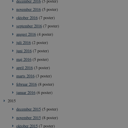
december 2016
(5 poster)
__Secure-typo3nonce_9pF_MH-
icrofs.dk
Sess
o6zI1ofHsZUGvzQ
november 2016
(5 poster)
__Secure-typo3nonce_rgWAq6nC-
icrofs.dk
Sess
PFH_166HooM7A
oktober 2016
(7 poster)
__Secure-
icrofs.dk
Sess
september 2016
(7 poster)
typo3nonce_uX4Mhl8RLqBZsOkbydAwew
august 2016
(4 poster)
__Secure-
icrofs.dk
Sess
typo3nonce_8l0UJ2f7DKxv4hHSHupSxA
juli 2016
(2 poster)
__Secure-
icrofs.dk
Sess
juni 2016
(7 poster)
typo3nonce_KbCW50Jg1s5208W1Mgs5Fg
maj 2016
(5 poster)
__Secure-
icrofs.dk
Sess
typo3nonce_HLwNSqnQsUApo3P_-skthQ
april 2016
(3 poster)
__Secure-
icrofs.dk
Sess
marts 2016
(3 poster)
typo3nonce_6hPMnfIy2oJvErvMQCxknw
februar 2016
(8 poster)
__Secure-typo3nonce_L8s1jVt-
icrofs.dk
Sess
_WWXhPPS6G0yKg
januar 2016
(6 poster)
_cfuvid
.vimeo.com
Sess
2015
december 2015
(5 poster)
november 2015
(8 poster)
oktober 2015
(7 poster)