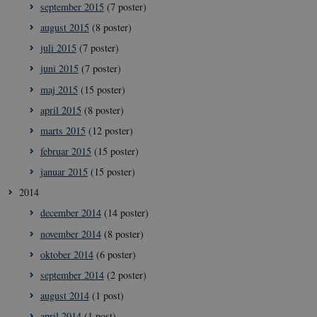
typo3nonce_HLwNSqnQsUApo3P_-skthQ
september 2015
(7 poster)
__Secure-
icrofs.dk
Sess
august 2015
(8 poster)
typo3nonce_6hPMnfIy2oJvErvMQCxknw
juli 2015
(7 poster)
__Secure-typo3nonce_L8s1jVt-
icrofs.dk
Sess
_WWXhPPS6G0yKg
juni 2015
(7 poster)
_cfuvid
.vimeo.com
Sess
maj 2015
(15 poster)
april 2015
(8 poster)
marts 2015
(12 poster)
februar 2015
(15 poster)
januar 2015
(15 poster)
2014
december 2014
(14 poster)
november 2014
(8 poster)
oktober 2014
(6 poster)
september 2014
(2 poster)
august 2014
(1 post)
april 2014
(1 post)