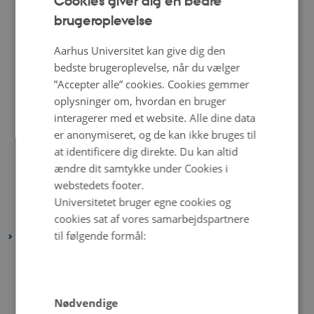
Cookies giver dig en bedre
december 2022
(1 post)
brugeroplevelse
ENGLISH
november 2022
(2 poster)
DANISH
Aarhus Universitet kan give dig den
oktober 2022
(4 poster)
bedste brugeroplevelse, når du vælger
september 2022
(4 poster)
”Accepter alle” cookies. Cookies gemmer
august 2022
(4 poster)
oplysninger om, hvordan en bruger
juli 2022
(5 poster)
interagerer med et website. Alle dine data
juni 2022
(1 post)
er anonymiseret, og de kan ikke bruges til
at identificere dig direkte. Du kan altid
maj 2022
(6 poster)
ændre dit samtykke under Cookies i
april 2022
(4 poster)
webstedets footer.
februar 2022
(4 poster)
Universitetet bruger egne cookies og
januar 2022
(3 poster)
cookies sat af vores samarbejdspartnere
til følgende formål:
2021
december 2021
(6 poster)
november 2021
(2 poster)
oktober 2021
(3 poster)
Nødvendige