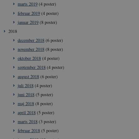
Nødvendige cookies hjælper med at gøre
marts 2019
(4 poster)
hjemmesiden brugbar ved at aktivere nogle
februar 2019
(4 poster)
grundlæggende funktioner som navigation mm.
Hjemmesiden kan ikke fungerer uden disse cookies.
januar 2019
(8 poster)
Navn
/ Domæne
Udl
2018
VISITOR_PRIVACY_METADATA
5
YouTube
december 2018
(6 poster)
måne
.youtube.com
4 ug
november 2018
(8 poster)
oktober 2018
(4 poster)
september 2018
(4 poster)
august 2018
(6 poster)
juli 2018
(4 poster)
juni 2018
(5 poster)
maj 2018
(8 poster)
april 2018
(5 poster)
marts 2018
(3 poster)
februar 2018
(5 poster)