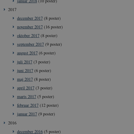
januar 2018
(10 poster)
2017
december 2017
(8 poster)
__cf_bm
29
Cloudflare
minut
Inc.
november 2017
(16 poster)
41
.vimeo.com
sekun
oktober 2017
(8 poster)
september 2017
(9 poster)
august 2017
(6 poster)
juli 2017
(3 poster)
juni 2017
(6 poster)
maj 2017
(8 poster)
__Secure-
icrofs.dk
Sess
april 2017
(3 poster)
typo3nonce_uOhyiEDPI1K_SmLRNTS49Q
marts 2017
(5 poster)
__Secure-typo3nonce_ky-
icrofs.dk
Sess
9HhVKGisoSkjZJef_EA
februar 2017
(12 poster)
CookieScriptConsent
1 å
CookieScript
januar 2017
(9 poster)
icrofs.dk
2016
december 2016
(5 poster)