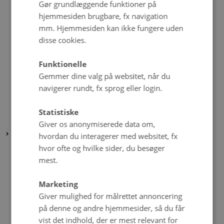
september 2021
(1 post)
Gør grundlæggende funktioner på
hjemmesiden brugbare, fx navigation
august 2021
(5 poster)
mm. Hjemmesiden kan ikke fungere uden
juli 2021
(2 poster)
disse cookies.
juni 2021
(3 poster)
maj 2021
(5 poster)
Funktionelle
april 2021
(4 poster)
Gemmer dine valg på websitet, når du
navigerer rundt, fx sprog eller login.
marts 2021
(3 poster)
februar 2021
(2 poster)
Statistiske
januar 2021
(5 poster)
Giver os anonymiserede data om,
2020
hvordan du interagerer med websitet, fx
hvor ofte og hvilke sider, du besøger
december 2020
(4 poster)
mest.
november 2020
(4 poster)
oktober 2020
(5 poster)
Marketing
september 2020
(6 poster)
Giver mulighed for målrettet annoncering
august 2020
(3 poster)
på denne og andre hjemmesider, så du får
vist det indhold, der er mest relevant for
juli 2020
(2 poster)