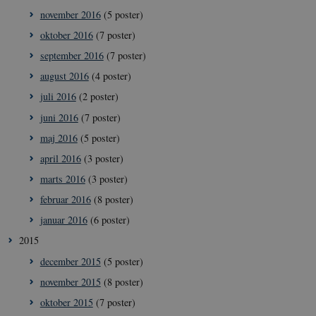
november 2016
(5 poster)
oktober 2016
(7 poster)
september 2016
(7 poster)
august 2016
(4 poster)
juli 2016
(2 poster)
juni 2016
(7 poster)
__Secure-
icrofs.dk
Sess
typo3nonce__gmD7aT5GgP4rEaReeoT4Q
maj 2016
(5 poster)
__Secure-typo3nonce_9pF_MH-
icrofs.dk
Sess
april 2016
(3 poster)
o6zI1ofHsZUGvzQ
marts 2016
(3 poster)
__Secure-typo3nonce_rgWAq6nC-
icrofs.dk
Sess
PFH_166HooM7A
februar 2016
(8 poster)
__Secure-
icrofs.dk
Sess
januar 2016
(6 poster)
typo3nonce_uX4Mhl8RLqBZsOkbydAwew
2015
__Secure-
icrofs.dk
Sess
typo3nonce_8l0UJ2f7DKxv4hHSHupSxA
december 2015
(5 poster)
__Secure-
icrofs.dk
Sess
november 2015
(8 poster)
typo3nonce_KbCW50Jg1s5208W1Mgs5Fg
oktober 2015
(7 poster)
__Secure-
icrofs.dk
Sess