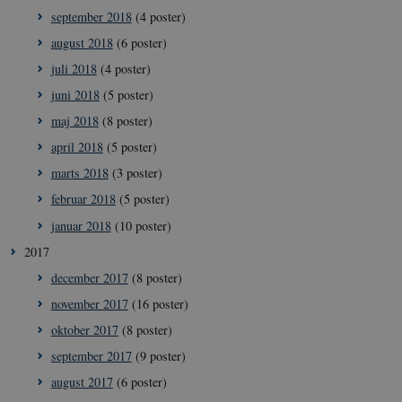
september 2018
VISITOR_PRIVACY_METADATA
(4 poster)
5
YouTube
måne
.youtube.com
4 ug
august 2018
(6 poster)
juli 2018
(4 poster)
juni 2018
(5 poster)
maj 2018
(8 poster)
april 2018
(5 poster)
marts 2018
(3 poster)
februar 2018
(5 poster)
januar 2018
(10 poster)
2017
december 2017
(8 poster)
november 2017
(16 poster)
oktober 2017
(8 poster)
september 2017
(9 poster)
__cf_bm
29
Cloudflare
minut
august 2017
(6 poster)
Inc.
41
.vimeo.com