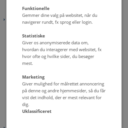
februar 2021
(2 poster)
Funktionelle
januar 2021
(5 poster)
Gemmer dine valg på websitet, når du
2020
navigerer rundt, fx sprog eller login.
december 2020
(4 poster)
Statistiske
november 2020
(4 poster)
Giver os anonymiserede data om,
oktober 2020
(5 poster)
hvordan du interagerer med websitet, fx
september 2020
(6 poster)
hvor ofte og hvilke sider, du besøger
august 2020
(3 poster)
mest.
juli 2020
(2 poster)
Marketing
juni 2020
(6 poster)
Giver mulighed for målrettet annoncering
maj 2020
(8 poster)
på denne og andre hjemmesider, så du får
april 2020
(3 poster)
vist det indhold, der er mest relevant for
marts 2020
(5 poster)
dig.
Uklassificeret
februar 2020
(4 poster)
januar 2020
(6 poster)
2019