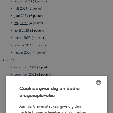
august 2023
(3 poster)
juli 2023
(2 poster)
juni 2023
(6 poster)
maj 2023
(4 poster)
april 2023
(2 poster)
marts 2023
(4 poster)
februar 2023
(2 poster)
januar 2023
(4 poster)
2022
december 2022
(1 post)
november 2022
(2 poster)
oktober 2022
(4 poster)
Cookies giver dig en bedre
september 2022
(4 poster)
brugeroplevelse
ENGLISH
august 2022
(4 poster)
juli 2022
(5 poster)
DANISH
Aarhus Universitet kan give dig den
juni 2022
(1 post)
bedste brugeroplevelse, når du vælger