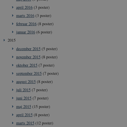
april 2016
(3 poster)
marts 2016
(3 poster)
__Secure-
icrofs.dk
Sess
februar 2016
(8 poster)
typo3nonce__gmD7aT5GgP4rEaReeoT4Q
januar 2016
(6 poster)
__Secure-typo3nonce_9pF_MH-
icrofs.dk
Sess
o6zI1ofHsZUGvzQ
2015
__Secure-typo3nonce_rgWAq6nC-
icrofs.dk
Sess
december 2015
(5 poster)
PFH_166HooM7A
november 2015
(8 poster)
__Secure-
icrofs.dk
Sess
typo3nonce_uX4Mhl8RLqBZsOkbydAwew
oktober 2015
(7 poster)
__Secure-
icrofs.dk
Sess
september 2015
(7 poster)
typo3nonce_8l0UJ2f7DKxv4hHSHupSxA
august 2015
(8 poster)
__Secure-
icrofs.dk
Sess
typo3nonce_KbCW50Jg1s5208W1Mgs5Fg
juli 2015
(7 poster)
__Secure-
icrofs.dk
Sess
juni 2015
(7 poster)
typo3nonce_HLwNSqnQsUApo3P_-skthQ
maj 2015
(15 poster)
__Secure-
icrofs.dk
Sess
typo3nonce_6hPMnfIy2oJvErvMQCxknw
april 2015
(8 poster)
__Secure-typo3nonce_L8s1jVt-
icrofs.dk
Sess
marts 2015
(12 poster)
_WWXhPPS6G0yKg