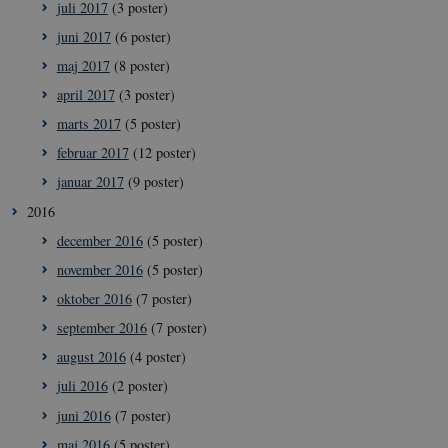
sekun
juli 2017
(3 poster)
juni 2017
(6 poster)
maj 2017
(8 poster)
april 2017
(3 poster)
marts 2017
(5 poster)
februar 2017
(12 poster)
januar 2017
(9 poster)
__Secure-
icrofs.dk
Sess
typo3nonce_uOhyiEDPI1K_SmLRNTS49Q
2016
__Secure-typo3nonce_ky-
icrofs.dk
Sess
december 2016
(5 poster)
9HhVKGisoSkjZJef_EA
november 2016
(5 poster)
CookieScriptConsent
1 å
CookieScript
icrofs.dk
oktober 2016
(7 poster)
september 2016
(7 poster)
august 2016
(4 poster)
juli 2016
(2 poster)
juni 2016
(7 poster)
maj 2016
(5 poster)