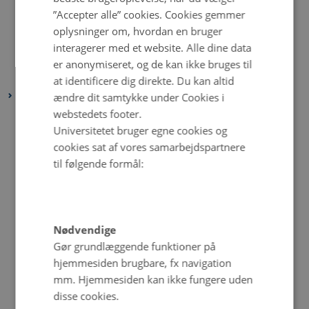
”Accepter alle” cookies. Cookies gemmer
maj 2022
(6 poster)
oplysninger om, hvordan en bruger
april 2022
(4 poster)
interagerer med et website. Alle dine data
februar 2022
(4 poster)
er anonymiseret, og de kan ikke bruges til
januar 2022
(3 poster)
at identificere dig direkte. Du kan altid
2021
ændre dit samtykke under Cookies i
webstedets footer.
december 2021
(6 poster)
Universitetet bruger egne cookies og
november 2021
(2 poster)
cookies sat af vores samarbejdspartnere
oktober 2021
(3 poster)
til følgende formål:
september 2021
(1 post)
august 2021
(5 poster)
juli 2021
(2 poster)
Nødvendige
juni 2021
(3 poster)
Gør grundlæggende funktioner på
maj 2021
(5 poster)
hjemmesiden brugbare, fx navigation
april 2021
(4 poster)
mm. Hjemmesiden kan ikke fungere uden
disse cookies.
marts 2021
(3 poster)