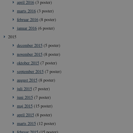
april 2016
(3 poster)
marts 2016
(3 poster)
februar 2016
(8 poster)
januar 2016
(6 poster)
2015
december 2015
(5 poster)
november 2015
(8 poster)
oktober 2015
(7 poster)
september 2015
(7 poster)
__Secure-
icrofs.dk
Sess
august 2015
(8 poster)
typo3nonce_5S7YjnfIugjoYMP23XXrRA
juli 2015
(7 poster)
__Secure-
icrofs.dk
Sess
typo3nonce_kLqX61KS5uKaPbIDyVB_5A
juni 2015
(7 poster)
__Secure-
icrofs.dk
Sess
maj 2015
(15 poster)
typo3nonce_cljP1ldCu8Vq95hMtYLNxw
april 2015
(8 poster)
marts 2015
(12 poster)
februar 2015
(15 poster)