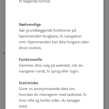
til følgende formål:
juli 2023
(2 poster)
juni 2023
(6 poster)
maj 2023
(4 poster)
Nødvendige
april 2023
(2 poster)
Gør grundlæggende funktioner på
marts 2023
(4 poster)
hjemmesiden brugbare, fx navigation
februar 2023
(2 poster)
mm. Hjemmesiden kan ikke fungere uden
januar 2023
(4 poster)
disse cookies.
2022
Funktionelle
december 2022
(1 post)
Gemmer dine valg på websitet, når du
november 2022
(2 poster)
navigerer rundt, fx sprog eller login.
oktober 2022
(4 poster)
september 2022
(4 poster)
Statistiske
Giver os anonymiserede data om,
august 2022
(4 poster)
hvordan du interagerer med websitet, fx
juli 2022
(5 poster)
hvor ofte og hvilke sider, du besøger
juni 2022
(1 post)
mest.