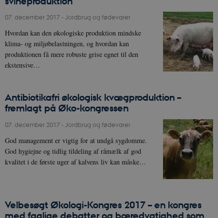
svineproduktion
07. december 2017
-
Jordbrug og fødevarer
Hvordan kan den økologiske produktion mindske
klima- og miljøbelastningen, og hvordan kan
produktionen få mere robuste grise egnet til den
ekstensive…
Antibiotikafri økologisk kvægproduktion –
fremlagt på Øko-kongressen
07. december 2017
-
Jordbrug og fødevarer
God management er vigtig for at undgå sygdomme.
God hygiejne og tidlig tildeling af råmælk af god
kvalitet i de første uger af kalvens liv kan måske…
Velbesøgt Økologi-Kongres 2017 – en kongres
med faglige debatter og bæredygtighed som