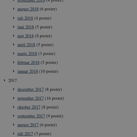
9HhVKGisoSkjZJef_EA
august 2018
(6 poster)
CookieScriptConsent
1 å
CookieScript
icrofs.dk
juli 2018
(4 poster)
juni 2018
(5 poster)
maj 2018
(8 poster)
april 2018
(5 poster)
marts 2018
(3 poster)
februar 2018
(5 poster)
januar 2018
(10 poster)
2017
december 2017
(8 poster)
__Secure-
icrofs.dk
Sess
typo3nonce__gmD7aT5GgP4rEaReeoT4Q
november 2017
(16 poster)
__Secure-typo3nonce_9pF_MH-
icrofs.dk
Sess
oktober 2017
(8 poster)
o6zI1ofHsZUGvzQ
september 2017
(9 poster)
__Secure-typo3nonce_rgWAq6nC-
icrofs.dk
Sess
PFH_166HooM7A
august 2017
(6 poster)
__Secure-
icrofs.dk
Sess
juli 2017
(3 poster)
typo3nonce_uX4Mhl8RLqBZsOkbydAwew