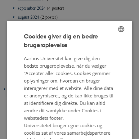
september 2024
(4 poster)
august 2024
(2 poster)
juli 2024
(2 poster)
juni 2024
(2 poster)
Cookies giver dig en bedre
maj 2024
(1 post)
brugeroplevelse
ENGLISH
april 2024
(3 poster)
DANISH
Aarhus Universitet kan give dig den
marts 2024
(2 poster)
bedste brugeroplevelse, når du vælger
februar 2024
(2 poster)
”Accepter alle” cookies. Cookies gemmer
januar 2024
(1 post)
oplysninger om, hvordan en bruger
interagerer med et website. Alle dine data
2023
er anonymiseret, og de kan ikke bruges til
december 2023
(3 poster)
at identificere dig direkte. Du kan altid
november 2023
(1 post)
ændre dit samtykke under Cookies i
oktober 2023
(2 poster)
webstedets footer.
Universitetet bruger egne cookies og
september 2023
(2 poster)
cookies sat af vores samarbejdspartnere
august 2023
(3 poster)