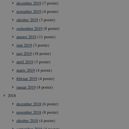
december 2019
(7 poster)
november 2019
(4 poster)
oktober 2019
(3 poster)
september 2019
(8 poster)
august 2019
(11 poster)
juni 2019
(3 poster)
__cf_bm
29
Cloudflare
maj 2019
(18 poster)
minut
Inc.
41
.vimeo.com
april 2019
(3 poster)
sekun
marts 2019
(4 poster)
februar 2019
(4 poster)
januar 2019
(8 poster)
2018
december 2018
(6 poster)
november 2018
(8 poster)
__Secure-
icrofs.dk
Sess
typo3nonce_uOhyiEDPI1K_SmLRNTS49Q
oktober 2018
(4 poster)
__Secure-typo3nonce_ky-
icrofs.dk
Sess
september 2018
(4 poster)