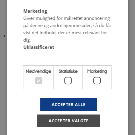
maj 2022
(6 poster)
april 2022
(4 poster)
Marketing
Giver mulighed for målrettet annoncering
februar 2022
(4 poster)
på denne og andre hjemmesider, så du får
januar 2022
(3 poster)
vist det indhold, der er mest relevant for
2021
dig.
december 2021
(6 poster)
Uklassificeret
november 2021
(2 poster)
oktober 2021
(3 poster)
Nødvendige
Statistiske
Marketing
september 2021
(1 post)
august 2021
(5 poster)
juli 2021
(2 poster)
juni 2021
(3 poster)
ACCEPTER ALLE
maj 2021
(5 poster)
april 2021
(4 poster)
ACCEPTER VALGTE
marts 2021
(3 poster)
februar 2021
(2 poster)