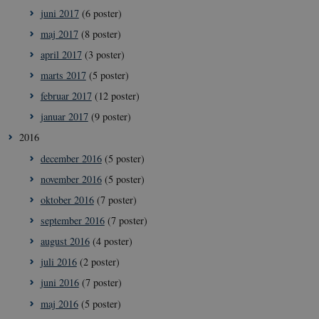
__Secure-
icrofs.dk
Sess
juni 2017
(6 poster)
typo3nonce_8l0UJ2f7DKxv4hHSHupSxA
maj 2017
(8 poster)
__Secure-
icrofs.dk
Sess
typo3nonce_KbCW50Jg1s5208W1Mgs5Fg
april 2017
(3 poster)
__Secure-
icrofs.dk
Sess
marts 2017
(5 poster)
typo3nonce_HLwNSqnQsUApo3P_-skthQ
februar 2017
(12 poster)
__Secure-
icrofs.dk
Sess
typo3nonce_6hPMnfIy2oJvErvMQCxknw
januar 2017
(9 poster)
__Secure-typo3nonce_L8s1jVt-
icrofs.dk
Sess
2016
_WWXhPPS6G0yKg
december 2016
(5 poster)
_cfuvid
.vimeo.com
Sess
november 2016
(5 poster)
oktober 2016
(7 poster)
september 2016
(7 poster)
august 2016
(4 poster)
juli 2016
(2 poster)
juni 2016
(7 poster)
maj 2016
(5 poster)