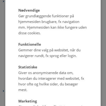
2021
december 2021
(6 poster)
Nødvendige
november 2021
(2 poster)
Gør grundlæggende funktioner på
hjemmesiden brugbare, fx navigation
oktober 2021
(3 poster)
mm. Hjemmesiden kan ikke fungere uden
september 2021
(1 post)
disse cookies.
august 2021
(5 poster)
juli 2021
(2 poster)
Funktionelle
juni 2021
(3 poster)
Gemmer dine valg på websitet, når du
navigerer rundt, fx sprog eller login.
maj 2021
(5 poster)
april 2021
(4 poster)
Statistiske
marts 2021
(3 poster)
Giver os anonymiserede data om,
februar 2021
(2 poster)
hvordan du interagerer med websitet, fx
hvor ofte og hvilke sider, du besøger
januar 2021
(5 poster)
mest.
2020
december 2020
(4 poster)
Marketing
november 2020
(4 poster)