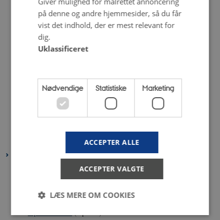
Giver mulighed for målrettet annoncering
oktober 2020
(5 poster)
på denne og andre hjemmesider, så du får
vist det indhold, der er mest relevant for
september 2020
(6 poster)
dig.
august 2020
(3 poster)
Uklassificeret
juli 2020
(2 poster)
juni 2020
(6 poster)
maj 2020
(8 poster)
Nødvendige
Statistiske
Marketing
april 2020
(3 poster)
marts 2020
(5 poster)
februar 2020
(4 poster)
januar 2020
(6 poster)
ACCEPTER ALLE
2019
ACCEPTER VALGTE
december 2019
(7 poster)
november 2019
(4 poster)
LÆS MERE OM COOKIES
oktober 2019
(3 poster)
september 2019
(8 poster)