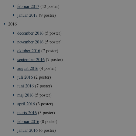
februar 2017
(12 poster)
januar 2017
(9 poster)
2016
december 2016
(5 poster)
november 2016
(5 poster)
oktober 2016
(7 poster)
september 2016
(7 poster)
august 2016
(4 poster)
__Secure-
icrofs.dk
Sess
typo3nonce__gmD7aT5GgP4rEaReeoT4Q
juli 2016
(2 poster)
__Secure-typo3nonce_9pF_MH-
icrofs.dk
Sess
juni 2016
(7 poster)
o6zI1ofHsZUGvzQ
maj 2016
(5 poster)
__Secure-typo3nonce_rgWAq6nC-
icrofs.dk
Sess
PFH_166HooM7A
april 2016
(3 poster)
__Secure-
icrofs.dk
Sess
marts 2016
(3 poster)
typo3nonce_uX4Mhl8RLqBZsOkbydAwew
februar 2016
(8 poster)
__Secure-
icrofs.dk
Sess
typo3nonce_8l0UJ2f7DKxv4hHSHupSxA
januar 2016
(6 poster)