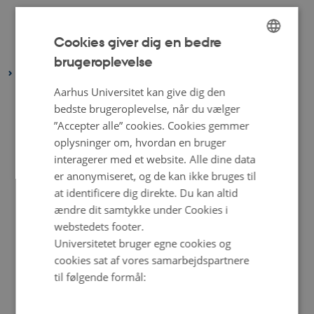
marts 2023
(4 poster)
februar 2023
(2 poster)
Cookies giver dig en bedre
januar 2023
(4 poster)
brugeroplevelse
ENGLISH
2022
DANISH
Aarhus Universitet kan give dig den
december 2022
(1 post)
bedste brugeroplevelse, når du vælger
november 2022
(2 poster)
”Accepter alle” cookies. Cookies gemmer
oktober 2022
(4 poster)
oplysninger om, hvordan en bruger
september 2022
(4 poster)
interagerer med et website. Alle dine data
august 2022
(4 poster)
er anonymiseret, og de kan ikke bruges til
at identificere dig direkte. Du kan altid
juli 2022
(5 poster)
ændre dit samtykke under Cookies i
juni 2022
(1 post)
webstedets footer.
maj 2022
(6 poster)
Universitetet bruger egne cookies og
april 2022
(4 poster)
cookies sat af vores samarbejdspartnere
til følgende formål:
februar 2022
(4 poster)
januar 2022
(3 poster)