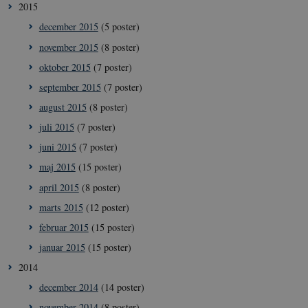
__Secure-
icrofs.dk
Sess
2015
typo3nonce_KbCW50Jg1s5208W1Mgs5Fg
december 2015
(5 poster)
__Secure-
icrofs.dk
Sess
typo3nonce_HLwNSqnQsUApo3P_-skthQ
november 2015
(8 poster)
__Secure-
icrofs.dk
Sess
oktober 2015
(7 poster)
typo3nonce_6hPMnfIy2oJvErvMQCxknw
september 2015
(7 poster)
__Secure-typo3nonce_L8s1jVt-
icrofs.dk
Sess
_WWXhPPS6G0yKg
august 2015
(8 poster)
_cfuvid
.vimeo.com
Sess
juli 2015
(7 poster)
juni 2015
(7 poster)
maj 2015
(15 poster)
april 2015
(8 poster)
marts 2015
(12 poster)
februar 2015
(15 poster)
januar 2015
(15 poster)
2014
december 2014
(14 poster)
november 2014
(8 poster)