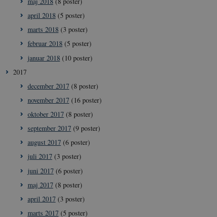
maj 2018
(8 poster)
april 2018
(5 poster)
marts 2018
(3 poster)
februar 2018
(5 poster)
januar 2018
(10 poster)
__cf_bm
29
Cloudflare
minut
Inc.
2017
41
.vimeo.com
sekun
december 2017
(8 poster)
november 2017
(16 poster)
oktober 2017
(8 poster)
september 2017
(9 poster)
august 2017
(6 poster)
juli 2017
(3 poster)
__Secure-
icrofs.dk
Sess
juni 2017
(6 poster)
typo3nonce_uOhyiEDPI1K_SmLRNTS49Q
maj 2017
(8 poster)
__Secure-typo3nonce_ky-
icrofs.dk
Sess
9HhVKGisoSkjZJef_EA
april 2017
(3 poster)
CookieScriptConsent
1 å
CookieScript
marts 2017
(5 poster)
icrofs.dk