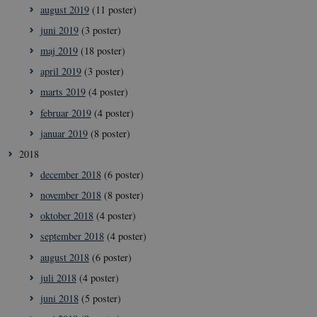
august 2019
(11 poster)
Nødvendige
Statistiske
Marketing
juni 2019
(3 poster)
Nødvendige cookies hjælper med at gøre
maj 2019
(18 poster)
hjemmesiden brugbar ved at aktivere nogle
april 2019
(3 poster)
grundlæggende funktioner som navigation mm.
Hjemmesiden kan ikke fungerer uden disse cookies.
marts 2019
(4 poster)
Navn
/ Domæne
Udl
februar 2019
(4 poster)
VISITOR_PRIVACY_METADATA
5
YouTube
januar 2019
(8 poster)
måne
.youtube.com
4 ug
2018
december 2018
(6 poster)
november 2018
(8 poster)
oktober 2018
(4 poster)
september 2018
(4 poster)
august 2018
(6 poster)
juli 2018
(4 poster)
juni 2018
(5 poster)