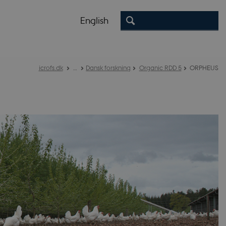
English
icrofs.dk
…
Dansk forskning
Organic RDD 5
ORPHEUS