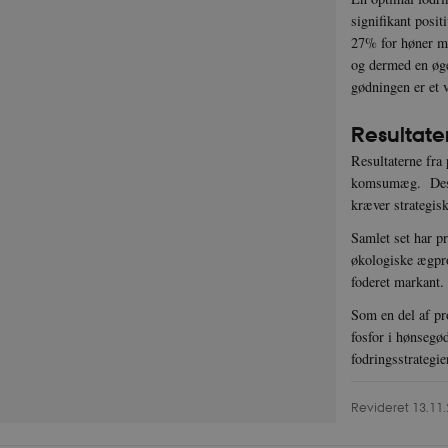
typo3nonce_6hPMn
signifikant posit
__Secure-typo3nonc
27% for høner me
_WWXhPPS6G0yKg
og dermed en øge
_cfuvid
gødningen er et v
Resultate
Resultaterne fra 
komsumæg. Desude
__Secure-
kræver strategisk
typo3nonce_5S7Yj
__Secure-
Samlet set har pr
typo3nonce_kLqX6
økologiske ægpro
__Secure-
foderet markant.
typo3nonce_cljP1
Som en del af pr
fosfor i hønsegød
Navn
fodringsstrategi
VISITOR_INFO1_LIV
Navn
/ Domæn
Revideret 13.11
nmstat
Siteimpr
A/S
.icrofs.dk