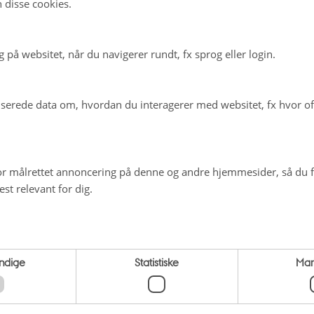
 disse cookies.
på websitet, når du navigerer rundt, fx sprog eller login.
n Johansen
erede data om, hvordan du interagerer med websitet, fx hvor oft
r målrettet annoncering på denne og andre hjemmesider, så du få
st relevant for dig.
ndige
Statistiske
Mar