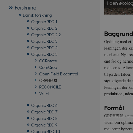
i den økolo
Forskning
Dansk forskning
Organic RDD 1
Organic RDD 2
Baggrun
Organic RDD 2.2
Organic RDD 3
Gødning med et hø
Organic RDD 4
løsninger, der ka
Organic RDD 5
markene. Nye reg
CCRotate
end før og herme
ComCrop
reduceres. Altern
Open Field Biocontrol
til jorden falder
ORPHEUS
støt stigende de 
RECONCILE
løsninger, der ka
WI-FI
produktion, uden
Organic RDD 6
Formål
Organic RDD 7
ORPHEUS sætter f
Organic RDD 8
viden om optimal
Organic RDD 9
reducerer hønern
Organic RDD 10