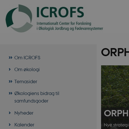
ORP
Om ICROFS
Om økologi
Temasider
Økologiens bidrag til
samfundsgoder
ORPH
Nyheder
Kalender
Nye strategie