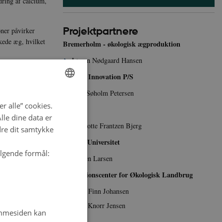
dring af calcium,
Projektpartnere
øner påvirker
kede æg, hvilket
Bremerholm - økologisk ægproduktion
Jørgen Nødgaard Hansen
eling i praksis
SEGES Innovation P/S
mum af
Jette Søholm Petersen
ENGLISH
r alle” cookies.
DanÆg
ogiske
DANISH
le dine data er
god velfærd,
Charlotte Frantzen Bjerg
dre dit samtykke
Aarhus Universitet
ølgende formål:
Torben Larsen
Innovationscenter for Økologisk Landbrug
Niels Finn Johansen
Sofie Knorr Jensen
emmesiden kan
DLG