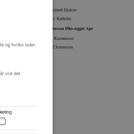
Mia Schødt Dickow
Anders Katholm
Axel Månsson Øko-ægget Aps
Claus Rasmussen
e og hvilke sider,
Hans Clemmesen
r vist det
keting