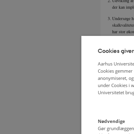
Udvikling af
der kan impl
Undersøge hv
skalkvalitet
har stor øk
Demonstrere 
hos ægproduc
Cookies giver
fosforudskill
Aarhus Universite
Designe en ”
Cookies gemmer o
ægproducente
anonymiseret, og 
produktivite
under Cookies i w
Universitetet bru
Nødvendige
Gør grundlæggen