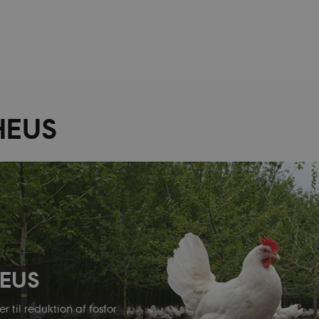
HEUS
EUS
r til reduktion af fosfor