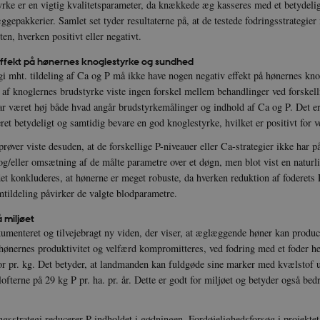
rke er en vigtig kvalitetsparameter, da knækkede æg kasseres med et betydelig
ce_ky-
icrofs.dk
Session
gepakkerier. Samlet set tyder resultaterne på, at de testede fodringsstrategier
EA
en, hverken positivt eller negativt.
nt
1 år
Denne cookie bruges af Cookie-
CookieScript
tjenesten til at huske præferenc
icrofs.dk
effekt på hønernes knoglestyrke og sundhed
besøgende. Det er nødvendigt, 
gi mht. tildeling af Ca og P må ikke have nogen negativ effekt på hønernes kn
Script.com cookiebanner fungere
af knoglernes brudstyrke viste ingen forskel mellem behandlinger ved forskelli
icrofs.dk
Session
r været høj både hvad angår brudstyrkemålinger og indhold af Ca og P. Det er
aT5GgP4rEaReeoT4Q
ret betydeligt og samtidig bevare en god knoglestyrke, hvilket er positivt for 
ce_9pF_MH-
icrofs.dk
Session
røver viste desuden, at de forskellige P-niveauer eller Ca-strategier ikke har p
og/eller omsætning af de målte parametre over et døgn, men blot vist en naturli
ce_rgWAq6nC-
icrofs.dk
Session
et konkluderes, at hønerne er meget robuste, da hverken reduktion af foderets P
icrofs.dk
Session
mtildeling påvirker de valgte blodparametre.
hl8RLqBZsOkbydAwew
å miljøet
icrofs.dk
Session
kumenteret og tilvejebragt ny viden, der viser, at æglæggende høner kan produ
2f7DKxv4hHSHupSxA
 hønernes produktivitet og velfærd kompromitteres, ved fodring med et foder hel
icrofs.dk
Session
for pr. kg. Det betyder, at landmanden kan fuldgøde sine marker med kvælstof 
0Jg1s5208W1Mgs5Fg
lofterne på 29 kg P pr. ha. pr. år. Dette er godt for miljøet og betyder også be
icrofs.dk
Session
SqnQsUApo3P_-skthQ
icrofs.dk
Session
ngsstrategi reducerer P-indholdet i gødningen. Fordøjelighedsforsøg i projekte