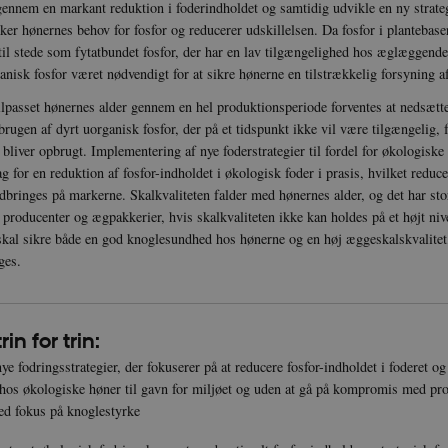
ennem en markant reduktion i foderindholdet og samtidig udvikle en ny strategi
er hønernes behov for fosfor og reducerer udskillelsen. Da fosfor i plantebase
 til stede som fytatbundet fosfor, der har en lav tilgængelighed hos æglæggende
nisk fosfor været nødvendigt for at sikre hønerne en tilstrækkelig forsyning af
tilpasset hønernes alder gennem en hel produktionsperiode forventes at nedsætt
 brugen af dyrt uorganisk fosfor, der på et tidspunkt ikke vil være tilgængelig, 
 bliver opbrugt. Implementering af nye foderstrategier til fordel for økologisk
g for en reduktion af fosfor-indholdet i økologisk foder i prasis, hvilket reduce
dbringes på markerne. Skalkvaliteten falder med hønernes alder, og det har s
 producenter og ægpakkerier, hvis skalkvaliteten ikke kan holdes på et højt ni
 skal sikre både en god knoglesundhed hos hønerne og en høj æggeskalskvalitet,
ges.
rin for trin:
nye fodringsstrategier, der fokuserer på at reducere fosfor-indholdet i foderet og
 hos økologiske høner til gavn for miljøet og uden at gå på kompromis med pro
ed fokus på knoglestyrke