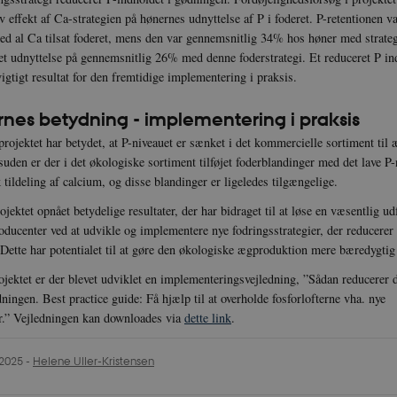
fIy2oJvErvMQCxknw
iv effekt af Ca-strategien på hønernes udnyttelse af P i foderet. P-retentionen 
e_L8s1jVt-
icrofs.dk
Session
d al Ca tilsat foderet, mens den var gennemsnitlig 34% hos høner med strateg
t udnyttelse på gennemsnitlig 26% med denne foderstrategi. Et reduceret P in
.vimeo.com
Session
Denne _cfuvid-cookie bruges til 
igtigt resultat for den fremtidige implementering i praksis.
WAF mulighed for at skelne mel
brugere, der deler den samme IP
Besøgende, som ikke leverer coo
rnes betydning - implementering i praksis
sandsynligvis blive grupperet 
muligvis ikke få adgang til side
projektet har betydet, at P-niveauet er sænket i det kommercielle sortiment til
andre besøgende fra den samme
n er der i det økologiske sortiment tilføjet foderblandinger med det lave P
icrofs.dk
Session
 tildeling af calcium, og disse blandinger er ligeledes tilgængelige.
nfIugjoYMP23XXrRA
icrofs.dk
Session
ojektet opnået betydelige resultater, der har bidraget til at løse en væsentlig ud
1KS5uKaPbIDyVB_5A
ducenter ved at udvikle og implementere nye fodringsstrategier, der reducerer 
icrofs.dk
Session
 Dette har potentialet til at gøre den økologiske ægproduktion mere bæredygtig
ldCu8Vq95hMtYLNxw
ojektet er der blevet udviklet en implementeringsvejledning, ”Sådan reducere
ningen. Best practice guide: Få hjælp til at overholde fosforlofterne vha. nye
/ Domæne
Udløb
Beskrivelse
er.” Vejledningen kan downloades via
dette link
.
E
5
Denne cookie sættes af YouTube for at holde styr på 
Google LLC
e
Udløb
Beskrivelse
måneder
ift. YouTube-vidoer, som er indlejret i hjemmesider. D
.youtube.com
.2025
-
Helene Uller-Kristensen
4 uger
om den besøgende på hjemmesiden bruger en ny ell
1 år 1
Denne cookie sættes af SiteImprove.Den registrerer statistiske data if
ove
version af YouTubes interface.
måned
på hjemmesiden. Den bruges af hjemmesideudbyderen til interne anal