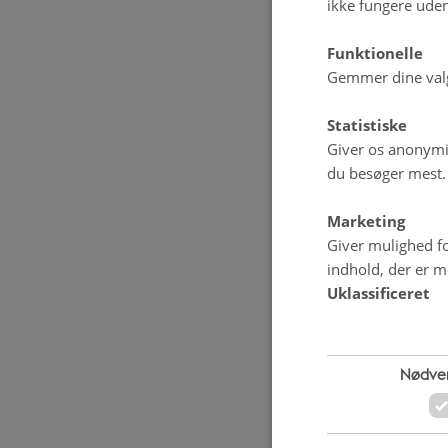
ikke fungere uden
Funktionelle
Gemmer dine valg 
Foto: Niels Fin
Statistiske
Giver os anonymis
du besøger mest.
Marketing
Giver mulighed fo
indhold, der er me
Uklassificeret
Nødve