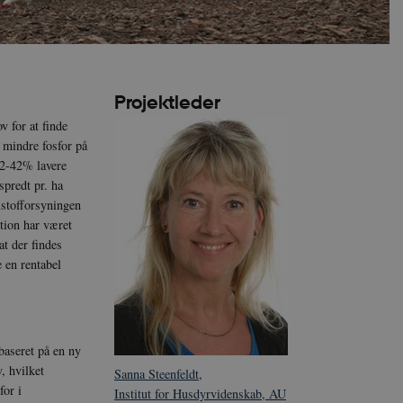
Projektleder
v for at finde
s mindre fosfor på
22-42% lavere
spredt pr. ha
ælstofforsyningen
ktion har været
at der findes
 en rentabel
baseret på en ny
, hvilket
Sanna Steenfeldt,
for i
Institut for Husdyrvidenskab, AU