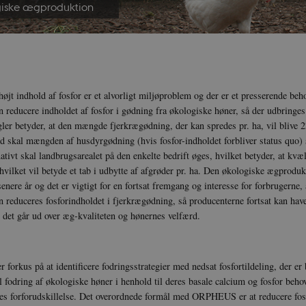
giske ægproduktion
d
jt indhold af fosfor er et alvorligt miljøproblem og der er et presserende beho
n reducere indholdet af fosfor i gødning fra økologiske høner, så der udbringe
ler betyder, at den mængde fjerkrægødning, der kan spredes pr. ha, vil blive 
d skal mængden af husdyrgødning (hvis fosfor-indholdet forbliver status quo) 
ativt skal landbrugsarealet på den enkelte bedrift øges, hvilket betyder, at kv
, hvilket vil betyde et tab i udbytte af afgrøder pr. ha. Den økologiske ægprodu
senere år og det er vigtigt for en fortsat fremgang og interesse for forbrugerne, 
n reduceres fosforindholdet i fjerkrægødning, så producenterne fortsat kan have
 det går ud over æg-kvaliteten og hønernes velfærd.
orkus på at identificere fodringsstrategier med nedsat fosfortildeling, der er 
 fodring af økologiske høner i henhold til deres basale calcium og fosfor behov
es forforudskillelse. Det overordnede formål med ORPHEUS er at reducere fos