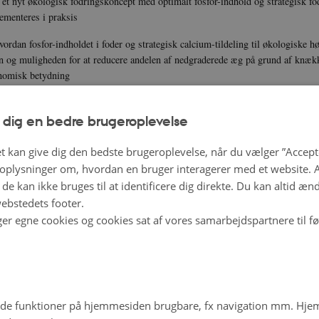
 et nyt økologisk fodringskoncept med optimalt fosfor-indhold og strategisk fo
ementeres i praksis
ordan fosfor-indholdet i foder og strategisk calcium-tildeling til økologiske h
en og muligheden for at reducere andelen af nedgraderede æg på grund af knæk
onomisk betydning
nyt økologisk fodringskoncept med lavere fosforindhold og separat calciumtild
enter uden negativ effekt på dyrevelfærd og produktivitet, men med et mini
 dig en bedre brugeroplevelse
else.
t kan give dig den bedste brugeroplevelse, når du vælger ”Accepte
best practice guide” baseret på de opnåede resultater, der kan anvendes af økol
plysninger om, hvordan en bruger interagerer med et website. Al
r, så der tildeles de nødvendige mængder af fosfor og calcium til at sikre en 
de kan ikke bruges til at identificere dig direkte. Du kan altid æn
t og høj produktkvalitet
ebstedets footer.
ger egne cookies og cookies sat af vores samarbejdspartnere til f
de funktioner på hjemmesiden brugbare, fx navigation mm. Hj