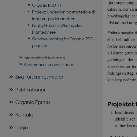
fjerkrægødning g
Organic RDD 11
calcium, der sænk
Projekt: Undervisningsmateriale til
hovedsageligt er
landbrugsuddannelsen
tilskud med uorga
Faglig Guide til Økologiske
Planteavlere
Foderstrategier 
Skrivevejledning for Organic RDD-
eller helt udfase
projekter
fosfor-ressourcer
vil danne grundla
International forskning
gødningen, der u
Konferencer og workshops
konsekvenser for
fodringsstrategi
Søg forskningsmidler
knækæg nedbrin
Publikationer
Organic Eprints
Projektet t
Identificere 
Kontakt
udskillelsen
velfærden m
Login