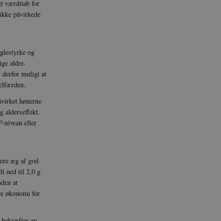
t værditab for
 ikke påvirkede
Script.com-
er om samtykke til
at Cookie-
oglestyrke og
r korrekt.
ge aldre.
 derfor muligt at
velfærden.
åvirket hønerne
g alderseffekt.
-niveau eller
cere æg af god
t ned til 2,0 g
uden at
dre økonomi for
t bekræfter en