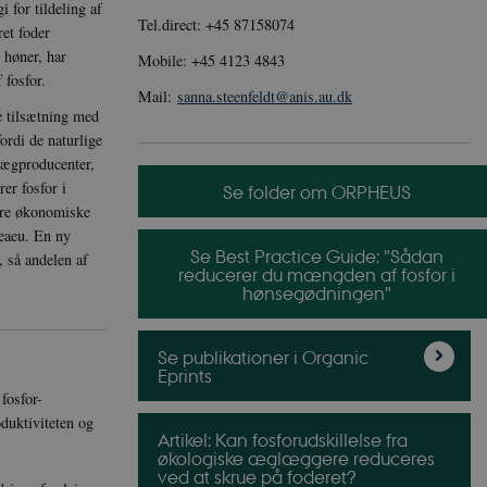
 for tildeling af
Tel.direct: +45 87158074
ret foder
 høner, har
Mobile: +45 4123 4843
 fosfor.
Mail:
sanna.steenfeldt@anis.au.dk
e tilsætning med
fordi de naturlige
e ægproducenter,
rer fosfor i
Se folder om ORPHEUS
tore økonomiske
veaeu. En ny
Se Best Practice Guide: "Sådan
 så andelen af
reducerer du mængden af fosfor i
hønsegødningen"
Se publikationer i Organic
Eprints
 fosfor-
duktiviteten og
Artikel: Kan fosforudskillelse fra
økologiske æglæggere reduceres
ved at skrue på foderet?