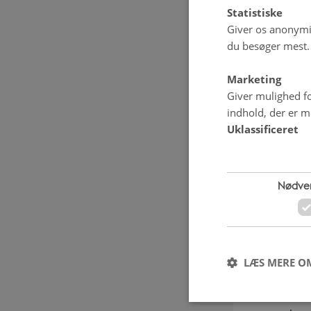
Statistiske
gennem org
Giver os anonymis
vist, at jor
du besøger mest.
afgrøder og
Marketing
lattergas f
Giver mulighed fo
indhold, der er me
Formålet 
Uklassificeret
demonstrere
ændringer i
Nødve
planteprodu
planteavl, 
opnå høj ud
LÆS MERE O
Projektet v
husdyrgødni