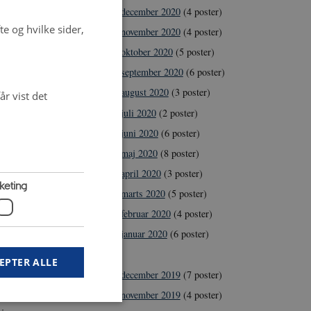
december 2020
(4 poster)
rskning har
e og hvilke sider,
november 2020
(4 poster)
anterester i
oktober 2020
(5 poster)
ger af
september 2020
(6 poster)
august 2020
(3 poster)
r vist det
juli 2020
(2 poster)
mentere og
juni 2020
(6 poster)
il med
maj 2020
(8 poster)
 økologisk
april 2020
(3 poster)
keting
n eller ren
marts 2020
(5 poster)
æg for at
februar 2020
(4 poster)
vhusgasser.
januar 2020
(6 poster)
2019
EPTER ALLE
asset
december 2019
(7 poster)
 i ammonium
november 2019
(4 poster)