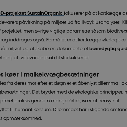
Script.com cookiebanner fungere
icrofs.dk
Session
D-projektet SustainOrganic
fokuserer på at kortlægge d
aT5GgP4rEaReeoT4Q
varers påvirkning på miljøet ud fra livcyklusanalyser. Kl
ce_9pF_MH-
icrofs.dk
Session
af projektet, men øvrige vigtige parametre såsom biodivers
ce_rgWAq6nC-
icrofs.dk
Session
brug inddrages også. Formålet er at kortlægge økologiske
icrofs.dk
Session
 på miljøet og at skabe en dokumenteret
bæredygtig guid
hl8RLqBZsOkbydAwew
ing af fødevareindkøb til storkøkkener.
icrofs.dk
Session
2f7DKxv4hHSHupSxA
icrofs.dk
Session
os køer i malkekvægbesætninger
0Jg1s5208W1Mgs5Fg
lles fra deres mor efter et døgn er et åbenlyst dilemma i ø
icrofs.dk
Session
SqnQsUApo3P_-skthQ
esætninger. Det bryder med de økologiske principper, 
icrofs.dk
Session
fIy2oJvErvMQCxknw
teret praksis gennem mange årtier, især af hensyn til
e_L8s1jVt-
icrofs.dk
Session
tet til humant konsum. Dilemmaet har i stigende omfan
nes opmærksomhed.
.vimeo.com
Session
Denne _cfuvid-cookie bruges til 
WAF mulighed for at skelne mel
brugere, der deler den samme IP