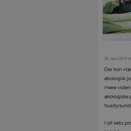
30. april 2019
a
Der kan vær
økologisk j
mere viden 
økologiske 
husdyrsund
I alt seks p