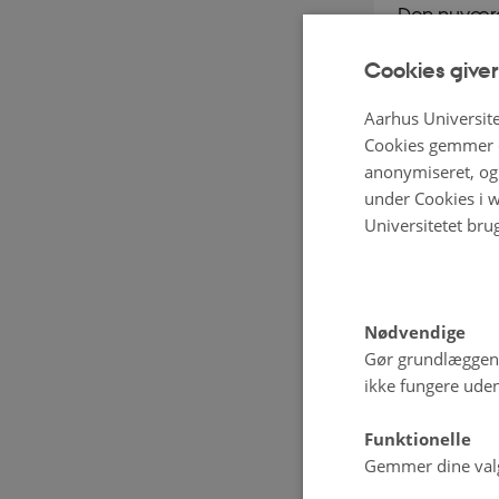
Den nuværen
høj risiko f
Cookies giver
højt energif
Aarhus Universite
Cookies gemmer o
Organic RD
anonymiseret, og 
danske økol
under Cookies i w
samarbejde
Universitetet bru
og væksthu
Ny klima
Nødvendige
Klimaprofil
Gør grundlæggen
ikke fungere uden
mindske udl
reduktion k
Funktionelle
Gemmer dine valg 
Forskning h