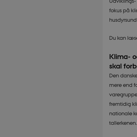
Udviklings-
fokus på kl
husdyrsund
Du kan læse
Klima- o
skal for
Den danske 
mere end fo
varegruppe,
fremtidig k
nationale k
tallerkenen.