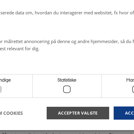
aniske gødninger med øget kvæltofudnyttelse. Anden fo
erede data om, hvordan du interagerer med websitet, fx hvor oft
dens kulstofindhold primært øges gennem øget tilførsel af pl
 efterafgrøder, hvor der dog er et samspil til høje udlednin
ra nedmuldede planterester.
r målrettet annoncering på denne og andre hjemmesider, så du få
st relevant for dig.
med
organic RDD-projektet ClimOptic
er at udvikle, doku
 optimerede organiske gødninger til anvendelse i samsp
 sædskifte og gødningshåndtering for mere klimaeffektiv
ndige
Statistiske
Mar
ktion. ClimOptic fokuserer på bedrifter med fjerkræ og svi
hvor husdyrgødning og planterester omsættes i biogasanl
nyttelse af næringsstoffer og minimeret udledning af dri
M COOKIES
ACCEPTER VALGTE
ACC
il specifikt udvikle to nye gødningstyper baseret på bioafg
ng og planterester: 1) En flydende svovlsur gødning rig