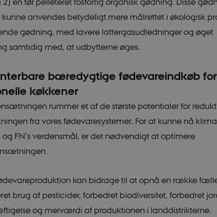
 2) en tør pelleteret fosforrig organisk gødning. Disse gød
Nødvendige
Statistiske
Marketing
t kunne anvendes betydeligt mere målrettet i økologisk p
nde gødning, med lavere lattergasudledninger og øget
jælper med at gøre hjemmesiden brugbar ved at aktivere nogle grundlæggende funkt
ikke fungerer uden disse cookies.
ing samtidig med, at udbytterne øges.
/ Domæne
Udløb
Beskrivelse
METADATA
5
Denne cookie bruges til at gem
YouTube
terbare bæredygtige fødevareindkøb for
måneder
samtykke og privatlivsvalg for d
.youtube.com
4 uger
med webstedet. Det registrerer 
onelle køkkener
besøgendes samtykke om forskell
beskyttelse af personlige oplys
indstillinger, så deres præferenc
ætningen rummer et af de største potentialer for redukt
fremtidige sessioner.
ningen fra vores fødevaresystemer. For at kunne nå klim
29
Denne cookie bruges til at skel
Cloudflare
minutter
mennesker og bots. Dette er gav
Inc.
n og FN’s verdensmål, er det nødvendigt at optimere
41
hjemmesiden for at lave gyldig
.vimeo.com
sekunder
brugen af deres hjemmeside.
nsætningen.
icrofs.dk
Session
iEDPI1K_SmLRNTS49Q
ce_ky-
icrofs.dk
Session
ødevareproduktion kan bidrage til at opnå en række fæll
EA
t brug af pesticider, forbedret biodiversitet, forbedret jor
nt
1 år
Denne cookie bruges af Cookie-
CookieScript
tjenesten til at huske præferenc
icrofs.dk
tigelse og merværdi af produktionen i landdistrikterne.
besøgende. Det er nødvendigt, 