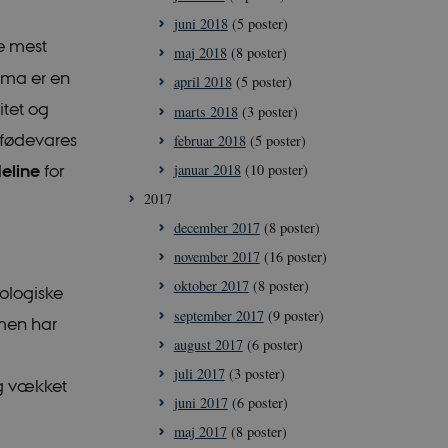
r korrekt.
juni 2018
(5 poster)
e mest
maj 2018
(8 poster)
ima er en
april 2018
(5 poster)
itet og
marts 2018
(3 poster)
 fødevares
februar 2018
(5 poster)
januar 2018
(10 poster)
eline
for
2017
december 2017
(8 poster)
november 2017
(16 poster)
oktober 2017
(8 poster)
kologiske
september 2017
(9 poster)
men har
august 2017
(6 poster)
juli 2017
(3 poster)
g vækket
juni 2017
(6 poster)
at give Cloudflare
maj 2017
(8 poster)
lem individuelle
-adresse.