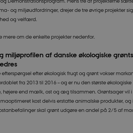
 og Demonstrationsprogram. Mens tre af projekterne sætte
ima- og miljøudfordringer, drejer de tre øvrige projekter si
hed og velfærd.
 mere om de enkelte projekter nedenfor.
g miljøprofilen af danske økologiske grønt
bedres
efterspørgsel efter økologisk frugt og grønt vokser markan
rdoblet fra 2013 til 2016 – og er nu den største økologiske
 højere end mælk, ost og æg tilsammen. Grøntsager vil i
limaoptimeret kost delvis erstatte animalske produkter, og 
ostanbefalinger skal grønt udgøre en andel på 2/5 af m