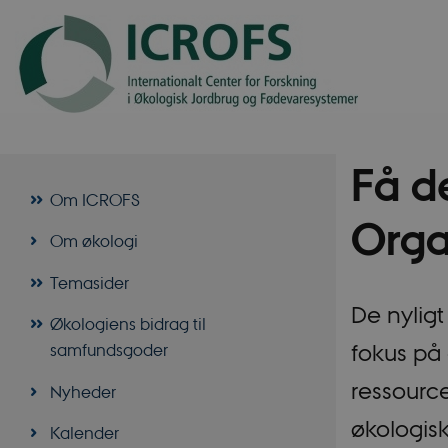
Få d
Om ICROFS
Orga
Om økologi
Temasider
De nyligt
Økologiens bidrag til
fokus på
samfundsgoder
ressource
Nyheder
økologis
Kalender