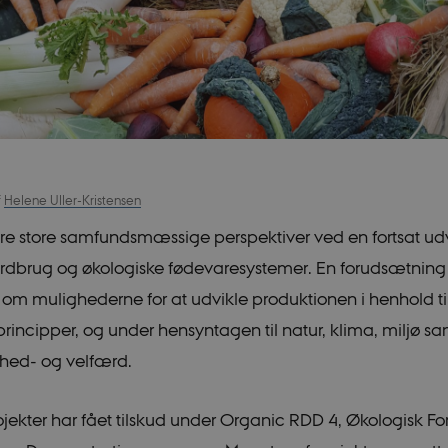
f
Helene Uller-Kristensen
e store samfundsmæssige perspektiver ved en fortsat udv
ordbrug og økologiske fødevaresystemer. En forudsætning 
om mulighederne for at udvikle produktionen i henhold ti
principper, og under hensyntagen til natur, klima, miljø sa
hed- og velfærd.
rojekter har fået tilskud under Organic RDD 4, Økologisk Fo