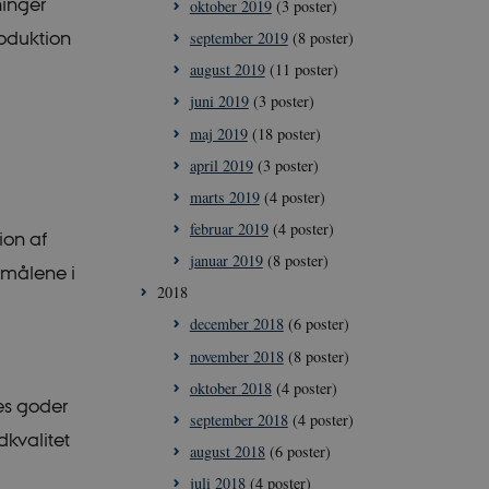
ninger
oktober 2019
(3 poster)
roduktion
september 2019
(8 poster)
august 2019
(11 poster)
ioner som navigation
juni 2019
(3 poster)
maj 2019
(18 poster)
me brugerens
april 2019
(3 poster)
eres interaktion
data på den
marts 2019
(4 poster)
ige politikker for
ninger og
februar 2019
(4 poster)
er bliver hædret i
ion af
januar 2019
(8 poster)
amålene i
ne mellem
2018
nligt for
e rapporter om
december 2018
(6 poster)
november 2018
(8 poster)
oktober 2018
(4 poster)
es goder
september 2018
(4 poster)
dkvalitet
Script.com-
august 2018
(6 poster)
er om samtykke til
at Cookie-
juli 2018
(4 poster)