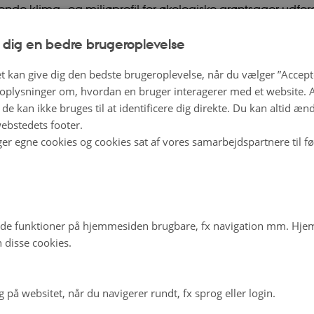
de klima- og miljøprofil for økologiske grøntsager udfor
or N-udvaskning og tab af kulstof fra jorden i frilandsgrønt
 dig en bedre brugeroplevelse
orbrug til drivhusgrøntsager.
t kan give dig den bedste brugeroplevelse, når du vælger ”Accepte
plysninger om, hvordan en bruger interagerer med et website. Al
D-projektet ClimateVeg
vil dokumentere klima- og miljøp
de kan ikke bruges til at identificere dig direkte. Du kan altid æn
ogiske grøntsager og identificere forbedringsmuligheder 
ebstedets footer.
 med store danske økologiske grøntsagsproducenter (båd
ger egne cookies og cookies sat af vores samarbejdspartnere til f
sproduktion.
effektiv gødning til økologisk planteavl
en fra økologiske afgrøder kan øges på to måder; enten v
de funktioner på hjemmesiden brugbare, fx navigation mm. Hj
 disse cookies.
edninger per dyrket areal eller ved at øge udbytterne. En 
ræver, at
begge
måder udnyttes.
på websitet, når du navigerer rundt, fx sprog eller login.
ar vist, at udbytterne kan øges gennem bedre gødskning,