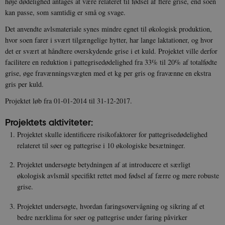
høje dødelighed antages at være relateret til fødsel af flere grise, end soen
kan passe, som samtidig er små og svage.
Det anvendte avlsmateriale synes mindre egnet til økologisk produktion,
hvor soen farer i svært tilgængelige hytter, har lange laktationer, og hvor
det er svært at håndtere overskydende grise i et kuld. Projektet ville derfor
facilitere en reduktion i pattegrisedødelighed fra 33% til 20% af totalfødte
grise, øge fravænningsvægten med et kg per gris og fravænne en ekstra
gris per kuld.
Projektet løb fra 01-01-2014 til 31-12-2017.
Projektets aktiviteter:
Projektet skulle identificere risikofaktorer for pattegrisedødelighed
relateret til søer og pattegrise i 10 økologiske besætninger.
Projektet undersøgte betydningen af at introducere et særligt
økologisk avlsmål specifikt rettet mod fødsel af færre og mere robuste
grise.
Projektet undersøgte, hvordan faringsovervågning og sikring af et
bedre nærklima for søer og pattegrise under faring påvirker