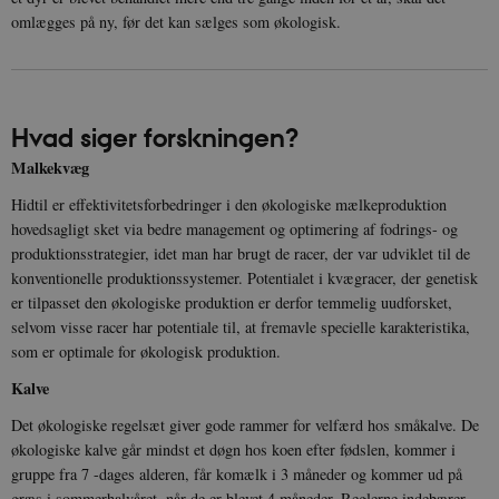
omlægges på ny, før det kan sælges som økologisk.
Hvad siger forskningen?
Malkekvæg
Hidtil er effektivitetsforbedringer i den økologiske mælkeproduktion
hovedsagligt sket via bedre management og optimering af fodrings- og
produktionsstrategier, idet man har brugt de racer, der var udviklet til de
konventionelle produktionssystemer. Potentialet i kvægracer, der genetisk
er tilpasset den økologiske produktion er derfor temmelig uudforsket,
selvom visse racer har potentiale til, at fremavle specielle karakteristika,
som er optimale for økologisk produktion.
Kalve
Det økologiske regelsæt giver gode rammer for velfærd hos småkalve. De
økologiske kalve går mindst et døgn hos koen efter fødslen, kommer i
gruppe fra 7 -dages alderen, får komælk i 3 måneder og kommer ud på
græs i sommerhalvåret, når de er blevet 4 måneder. Reglerne indebærer