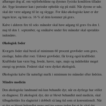
afhænger dog af, om vejrforholdene og dyrenes fysiske kondition tillader
det. Syge kreaturer kan i perioder opholde sig på stald. Når dyrene er ude,
skal der være adgang til læ og skygge. For ikke-økologiske køer er der
ingen krav, og kun ca. 16 % af dem kommer på græs.
Kalve i alderen fire til seks måneder skal have adgang til græs fra den 1.
maj til den 1. september, og småkalve under fire måneder skal opstaldes
indendørs.
Økologisk foder
Kvægets foder skal bestå af minimum 60 procent grovfoder som græs,
ensilage, halm eller roer. Udover grovfoder, får kvæg også kraftfoder.
Kraftfoder kan være byg, hvede, havre, raps, majs og indeholder meget
energi og protein. Foderet skal være dyrket økologisk.
Økologiske kalve får naturligt mælk i minimum tre måneder efter fødslen.
Mindre medicin
Den økologiske landmand må kun behandle dyr, når en dyrlæge har stillet
en diagnose. Et økologisk dyr, der er blevet behandlet med medicin, skal
tilbageholdes fra slagteriet i dobbelt så lang tid som et konventionelt. Når
et dyr er blevet behandlet mere end tre gange inden for et år, skal det