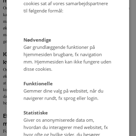
malkekvægsbesætninger
cookies sat af vores samarbejdspartnere
ØKO-HOLDBAR
Organic RDD 10-projektet
vil udvikle en model, som
til følgende formål:
kan forudsige den optimale holdbarhed i individuelle økologiske
malkekvægsbesætninger. Forbedret holdbarhed blandt
økologiske malkekøer forventes at kunne reducere klimaaftrykket pr. kg.
mælk, gavne landmandens økonomi, forbedre køernes velfærd og
Nødvendige
gøre mælkeproduktionen mere ansvarlig og socialt acceptabel.
Gør grundlæggende funktioner på
Kulstoflagring, jordsundhed og
hjemmesiden brugbare, fx navigation
mm. Hjemmesiden kan ikke fungere uden
kvælstofudvaskning i økologiske kvægsædskifter
disse cookies.
SoilHeal
Organic RDD 10-projektet
vil benytte det langvarige
økologiske kvægsædskifteforsøg, der er anlagt i 1987 ved AU-Viborg til
at kvantificere effekter af græsandel i sædskiftet og gylletilførsel på
Funktionelle
kulstoflagring og jordens sundhed. Hovedformålet er at anvende de nye
Gemmer dine valg på websitet, når du
data som input i eksisterende klimamodeller til mere retvisende
navigerer rundt, fx sprog eller login.
beregninger af klimaaftrykket for økologisk mælkeproduktion.
Statistiske
Effekten af afgræsning på reduceret
Giver os anonymiserede data om,
metanudledning i kvægproduktion
hvordan du interagerer med websitet, fx
For at opnå et korrekt metanregnskab for afgræsning i eksisterende
hvor ofte og hvilke sider, du besøger