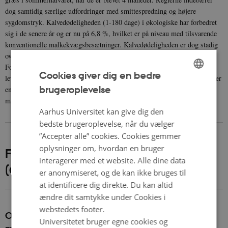
dog samtidig særlige udfordringer med smittespredning og højere
sygdomstryk. Kalvedødeligheden (1-180 dage) i økologiske har forbedret
sig i de senere år og er nu på 6,8 %, hvilket er på niveau med tilsvarende
konventionelle malkekvægsbesætninger. Kalvedødeligheden er dog stadig
over branchens målsætning om højest 5,5% dødelighed.
Forskningsresultater har tidligere vist, at økologiske kalve i de første
Cookies giver dig en bedre
leveuger har et højt niveau af mavetarminfektioner, og at kalvediarré spiller
brugeroplevelse
en vigtig rolle for kalvedødeligheden i økologiske
ENGLISH
malkekvægsbesætninger.
DANISH
Aarhus Universitet kan give dig den
bedste brugeroplevelse, når du vælger
”Accepter alle” cookies. Cookies gemmer
oplysninger om, hvordan en bruger
Forskningsprojekter i ICROFS regi
interagerer med et website. Alle dine data
(Organic RDD)
er anonymiseret, og de kan ikke bruges til
at identificere dig direkte. Du kan altid
ændre dit samtykke under Cookies i
webstedets footer.
Optimal holdbarhed i økologiske
Universitetet bruger egne cookies og