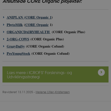
Afsluttede CORE Organic projekter:
__Secure-typo3nonce_ky-
icrofs.dk
Sess
9HhVKGisoSkjZJef_EA
ANIPLAN (CORE Organic 1
)
CookieScriptConsent
1 å
CookieScript
icrofs.dk
PhytoMilk
(
CORE Organic
1)
ORGANICDAIRYHEALTH
(CORE Organic Plus)
2-ORG-COWS
(CORE Organic Plus)
GrazyDaiSy
(CORE Organic Cofund)
ProYoungStock
(CORE Organic Cofund)
Læs mere i ICROFS' Forsknings- og
Udviklingsstrategi
__Secure-
icrofs.dk
Sess
typo3nonce__gmD7aT5GgP4rEaReeoT4Q
__Secure-typo3nonce_9pF_MH-
icrofs.dk
Sess
Revideret 13.11.2025
-
Helene Uller-Kristensen
o6zI1ofHsZUGvzQ
__Secure-typo3nonce_rgWAq6nC-
icrofs.dk
Sess
PFH_166HooM7A