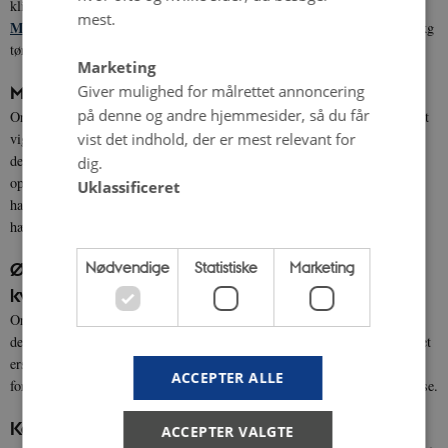
klimamodeller og opgørelser, er målet i Organic RDD9-projektet
mest.
MetGraz
at kvantificere enterisk metanproduktion på ko-niveau (g/d, g/kg
tørstofoptag og g/kg mælk ydelse).
Marketing
Giver mulighed for målrettet annoncering
Mindre metan fra køer
på denne og andre hjemmesider, så du får
ECOCO2W
Organic RDD7-projektet
udvikler et nyt foderadditiv som et
vist det indhold, der er mest relevant for
vigtigt klimatiltag for økologiske kvægproducenter for at kunne reducere
den enteriske metanproduktion hos malkekøer med 30%. Dette forventes
dig.
opnået gennem tilsætning af planteekstrakter fra økologisk dyrket pil og
Uklassificeret
hamp, som er planter med et højt indhold af kondenserede tanniner, der
hæmmer metanogene mikroorganismer
Nødvendige
Statistiske
Marketing
Økologisk kalve- og oksekød - kød der erstatter
kvantitet med kvalitet
GrOBEat
Organic RDD6-projektet
udvikler en bæredygtig strategi for
den økologiske oksekødsproduktion til fremtidens forbruger, hvor kvalitet
erstatter kvantitet, hvilket i følge de nyeste hypoteser inden for
ACCEPTER ALLE
forbrugervidenskab bidrager til sundere spisevaner og øget tilfredsstillelse.
Kalve hos køer i mælkebesætninger
ACCEPTER VALGTE