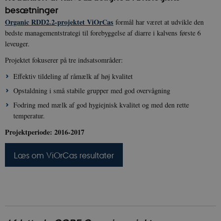
besætninger
Organic RDD2.2-projektet ViOrCas
formål har været at udvikle den
bedste managementstrategi til forebyggelse af diarre i kalvens første 6
leveuger.
Projektet fokuserer på tre indsatsområder:
Effektiv tildeling af råmælk af høj kvalitet
Opstaldning i små stabile grupper med god overvågning
__cf_bm
29
Cloudflare
Fodring med mælk af god hygiejnisk kvalitet og med den rette
minut
Inc.
temperatur.
41
.vimeo.com
sekun
Projektperiode: 2016-2017
Læs om ViOrCas resultater
__Secure-
icrofs.dk
Sess
typo3nonce_uOhyiEDPI1K_SmLRNTS49Q