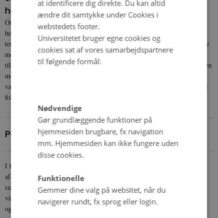
at identificere dig direkte. Du kan altid
højt forbrug af grønt
ændre dit samtykke under Cookies i
OrgHealth fandt en positiv sammenhæng mellem højt økologiforbrug og
webstedets footer.
højt forbrug af frugt og grønt samt lavere forbrug af kød. Og, der sås en
Universitetet bruger egne cookies og
tendens til, at folk begyndte at købe sundere mad, før de begyndte at købe
cookies sat af vores samarbejdspartnere
mere økologisk. At de økologiske forbrugeres kost i højere grad lever op
til følgende formål:
til kostrådene end øvrige forbrugeres, hænger altså tilsyneladende sammen
med, at når man først begyn-der at fokusere på ét aspekt af sundhed (det
være sig ’renhed’ eller ernæringsrigtig kost), fører det naturligt videre til
fokus på andre aspekter af sundhed.
Nødvendige
Gør grundlæggende funktioner på
hjemmesiden brugbare, fx navigation
Publikationer
mm. Hjemmesiden kan ikke fungere uden
disse cookies.
I forbindelse med afslutning af projektet har OrgHealth lavet en
fælles slutpublikation
afsluttende
i samarbejde med de to
Funktionelle
samfundsvidenskabelige projektet
SOMDwIT
(Etablering af
Gemmer dine valg på websitet, når du
videngrundlag for styrkelse af vækst i den økologiske eksport)
navigerer rundt, fx sprog eller login.
og
LOCO
(samspil mellem økologisk forbrug og sundhed).