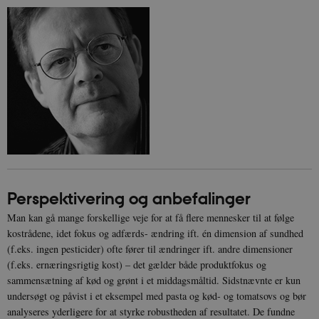
__Secure-
icrofs.dk
Sess
typo3nonce_uOhyiEDPI1K_SmLRNTS49Q
__Secure-typo3nonce_ky-
icrofs.dk
Sess
9HhVKGisoSkjZJef_EA
CookieScriptConsent
1 å
CookieScript
icrofs.dk
Perspektivering og anbefalinger
Man kan gå mange forskellige veje for at få flere mennesker til at følge
kostrådene, idet fokus og adfærds- ændring ift. én dimension af sundhed
(f.eks. ingen pesticider) ofte fører til ændringer ift. andre dimensioner
(f.eks. ernæringsrigtig kost) – det gælder både produktfokus og
sammensætning af kød og grønt i et middagsmåltid. Sidstnævnte er kun
undersøgt og påvist i et eksempel med pasta og kød- og tomatsovs og bør
__Secure-
icrofs.dk
Sess
typo3nonce__gmD7aT5GgP4rEaReeoT4Q
analyseres yderligere for at styrke robustheden af resultatet. De fundne