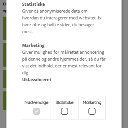
OrgHealths resultater
Statistiske
Derudover kan du også se en forkortet udgave af
og anbefalinger fra projektet
Giver os anonymiserede data om,
hvordan du interagerer med websitet, fx
OrgHealths afsluttende
hvor ofte og hvilke sider, du besøger
publikation (forkortet udgave af
mest.
fællespublikation)
Marketing
Fælles
Giver mulighed for målrettet annoncering
slutpublikation
på denne og andre hjemmesider, så du får
om projektet
vist det indhold, der er mest relevant for
dig.
Opstartsfolder
Uklassificeret
om OrgHealth
Se projektets publikationer (Organic
Nødvendige
Statistiske
Marketing
Eprints)