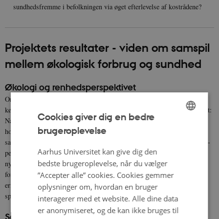
sundhedsfremme i befolkningen via øget efterlevelse af kostrådene?
Projektets resultater - viden om samspil
mellem økologisk forbrug og sundhed
Økologi og renhedsperspektivet
OrgHealth fandt i sine undersøgelser, at sundhed er en vigtig grund til at
købe økologisk mad. Herudover blev opfattelsen af “sund mad” nuanceret:
Cookies giver dig en bedre
Når forbrugerne talte om sundhed i forhold til økologisk mad, trak de
brugeroplevelse
hovedsagligt på en forståelse af sundhed som renhed. Men når fokus var
ENGLISH
sat på sundhed mere generelt, trak deltagerne også på tre andre sundheds-
DANISH
Aarhus Universitet kan give dig den
perspektiver; hovedsageligt ernæringsperspektivet men også
bedste brugeroplevelse, når du vælger
nydelsesperspektivet og et holistisk perspektiv. At forbrugerne syntes at
forbinde økologi med renheds- dimensionen af sundhed, men ikke
”Accepter alle” cookies. Cookies gemmer
ernærings- dimensionen, blev tydeligt bekræftet i projektets
oplysninger om, hvordan en bruger
spørgeskemaundersøgelse.
interagerer med et website. Alle dine data
er anonymiseret, og de kan ikke bruges til
Sammenhængen mellem højt økologiforbrug og