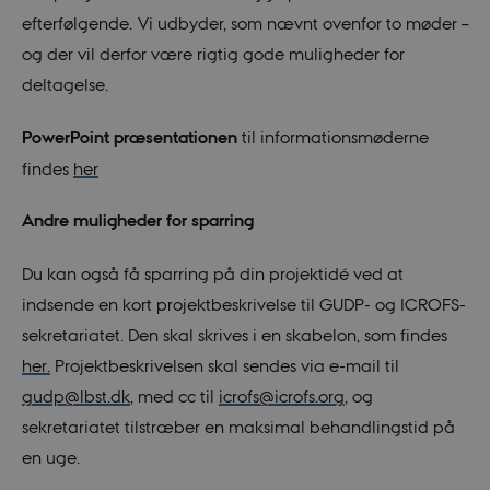
efterfølgende. Vi udbyder, som nævnt ovenfor to møder –
og der vil derfor være rigtig gode muligheder for
deltagelse.
PowerPoint præsentationen
til informationsmøderne
findes
her
Andre muligheder for sparring
Du kan også få sparring på din projektidé ved at
indsende en kort projektbeskrivelse til GUDP- og ICROFS-
sekretariatet. Den skal skrives i en skabelon, som findes
her.
Projektbeskrivelsen skal sendes via e-mail til
gudp@lbst.dk
, med cc til
icrofs@icrofs.org
, og
sekretariatet tilstræber en maksimal behandlingstid på
en uge.