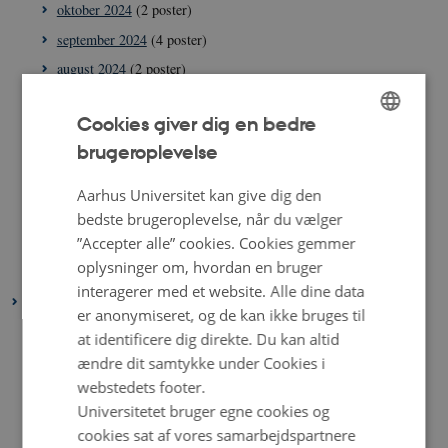
oktober 2024
(2 poster)
september 2024
(4 poster)
august 2024
(2 poster)
juli 2024
(2 poster)
Cookies giver dig en bedre
juni 2024
(2 poster)
brugeroplevelse
ENGLISH
maj 2024
(1 post)
april 2024
(3 poster)
DANISH
Aarhus Universitet kan give dig den
marts 2024
(2 poster)
bedste brugeroplevelse, når du vælger
”Accepter alle” cookies. Cookies gemmer
februar 2024
(2 poster)
oplysninger om, hvordan en bruger
januar 2024
(1 post)
interagerer med et website. Alle dine data
2023
er anonymiseret, og de kan ikke bruges til
december 2023
(3 poster)
at identificere dig direkte. Du kan altid
november 2023
(1 post)
ændre dit samtykke under Cookies i
webstedets footer.
oktober 2023
(2 poster)
Universitetet bruger egne cookies og
september 2023
(2 poster)
cookies sat af vores samarbejdspartnere
august 2023
(3 poster)