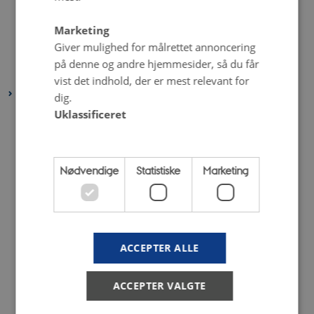
maj 2022
(6 poster)
Marketing
april 2022
(4 poster)
Giver mulighed for målrettet annoncering
februar 2022
(4 poster)
på denne og andre hjemmesider, så du får
januar 2022
(3 poster)
vist det indhold, der er mest relevant for
2021
dig.
Uklassificeret
december 2021
(6 poster)
november 2021
(2 poster)
oktober 2021
(3 poster)
Nødvendige
Statistiske
Marketing
september 2021
(1 post)
august 2021
(5 poster)
juli 2021
(2 poster)
juni 2021
(3 poster)
ACCEPTER ALLE
maj 2021
(5 poster)
april 2021
(4 poster)
ACCEPTER VALGTE
marts 2021
(3 poster)