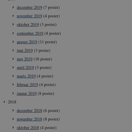
december 2019
(7 poster)
november 2019
(4 poster)
oktober 2019
(3 poster)
september 2019
(8 poster)
august 2019
(11 poster)
juni 2019
(3 poster)
__cf_bm
29
Cloudflare
minut
maj 2019
(18 poster)
Inc.
41
.vimeo.com
sekun
april 2019
(3 poster)
marts 2019
(4 poster)
februar 2019
(4 poster)
januar 2019
(8 poster)
2018
december 2018
(6 poster)
november 2018
(8 poster)
__Secure-
icrofs.dk
Sess
typo3nonce_uOhyiEDPI1K_SmLRNTS49Q
oktober 2018
(4 poster)