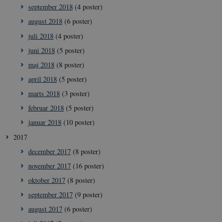
__Secure-typo3nonce_ky-
icrofs.dk
Sess
september 2018
(4 poster)
9HhVKGisoSkjZJef_EA
august 2018
(6 poster)
CookieScriptConsent
1 å
CookieScript
icrofs.dk
juli 2018
(4 poster)
juni 2018
(5 poster)
maj 2018
(8 poster)
april 2018
(5 poster)
marts 2018
(3 poster)
februar 2018
(5 poster)
januar 2018
(10 poster)
2017
__Secure-
icrofs.dk
Sess
december 2017
(8 poster)
typo3nonce__gmD7aT5GgP4rEaReeoT4Q
november 2017
(16 poster)
__Secure-typo3nonce_9pF_MH-
icrofs.dk
Sess
o6zI1ofHsZUGvzQ
oktober 2017
(8 poster)
__Secure-typo3nonce_rgWAq6nC-
icrofs.dk
Sess
september 2017
(9 poster)
PFH_166HooM7A
august 2017
(6 poster)
__Secure-
icrofs.dk
Sess
typo3nonce_uX4Mhl8RLqBZsOkbydAwew