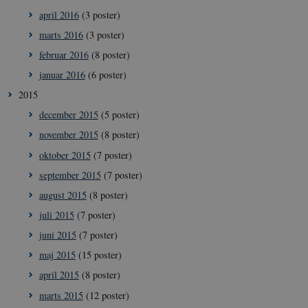
april 2016
(3 poster)
marts 2016
(3 poster)
februar 2016
(8 poster)
januar 2016
(6 poster)
2015
december 2015
(5 poster)
november 2015
(8 poster)
oktober 2015
(7 poster)
september 2015
(7 poster)
__Secure-
icrofs.dk
Sess
typo3nonce_5S7YjnfIugjoYMP23XXrRA
august 2015
(8 poster)
__Secure-
icrofs.dk
Sess
juli 2015
(7 poster)
typo3nonce_kLqX61KS5uKaPbIDyVB_5A
juni 2015
(7 poster)
__Secure-
icrofs.dk
Sess
typo3nonce_cljP1ldCu8Vq95hMtYLNxw
maj 2015
(15 poster)
april 2015
(8 poster)
marts 2015
(12 poster)