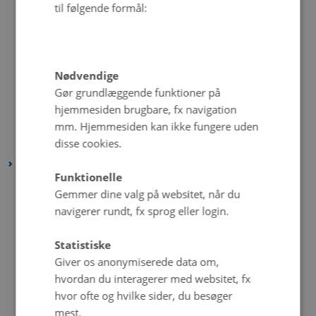
til følgende formål:
juli 2023
(2 poster)
juni 2023
(6 poster)
maj 2023
(4 poster)
Nødvendige
april 2023
(2 poster)
Gør grundlæggende funktioner på
marts 2023
(4 poster)
hjemmesiden brugbare, fx navigation
februar 2023
(2 poster)
mm. Hjemmesiden kan ikke fungere uden
disse cookies.
januar 2023
(4 poster)
2022
Funktionelle
december 2022
(1 post)
Gemmer dine valg på websitet, når du
november 2022
(2 poster)
navigerer rundt, fx sprog eller login.
oktober 2022
(4 poster)
Statistiske
september 2022
(4 poster)
Giver os anonymiserede data om,
august 2022
(4 poster)
hvordan du interagerer med websitet, fx
juli 2022
(5 poster)
hvor ofte og hvilke sider, du besøger
juni 2022
(1 post)
mest.