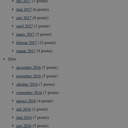
juli 2017
(3 poster)
__Secure-
icrofs.dk
Sess
juni 2017
(6 poster)
typo3nonce_8l0UJ2f7DKxv4hHSHupSxA
maj 2017
(8 poster)
__Secure-
icrofs.dk
Sess
typo3nonce_KbCW50Jg1s5208W1Mgs5Fg
april 2017
(3 poster)
__Secure-
icrofs.dk
Sess
marts 2017
(5 poster)
typo3nonce_HLwNSqnQsUApo3P_-skthQ
februar 2017
(12 poster)
__Secure-
icrofs.dk
Sess
typo3nonce_6hPMnfIy2oJvErvMQCxknw
januar 2017
(9 poster)
__Secure-typo3nonce_L8s1jVt-
icrofs.dk
Sess
2016
_WWXhPPS6G0yKg
december 2016
(5 poster)
_cfuvid
.vimeo.com
Sess
november 2016
(5 poster)
oktober 2016
(7 poster)
september 2016
(7 poster)
august 2016
(4 poster)
juli 2016
(2 poster)
juni 2016
(7 poster)
maj 2016
(5 poster)