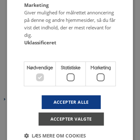
Marketing
november 2025
(2 poster)
Giver mulighed for målrettet annoncering
oktober 2025
(6 poster)
på denne og andre hjemmesider, så du får
september 2025
(1 post)
vist det indhold, der er mest relevant for
dig.
august 2025
(2 poster)
Uklassificeret
juni 2025
(2 poster)
maj 2025
(1 post)
april 2025
(2 poster)
Nødvendige
Statistiske
Marketing
marts 2025
(2 poster)
februar 2025
(2 poster)
januar 2025
(2 poster)
2024
ACCEPTER ALLE
december 2024
(2 poster)
november 2024
(3 poster)
ACCEPTER VALGTE
oktober 2024
(2 poster)
LÆS MERE OM COOKIES
september 2024
(4 poster)