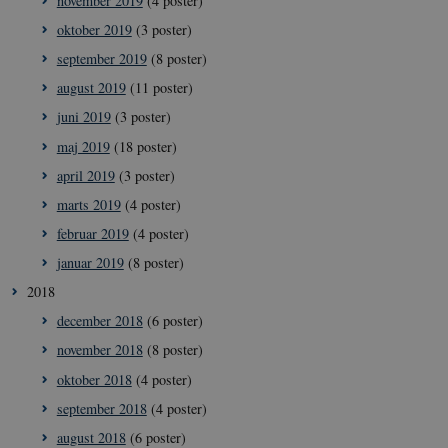
november 2019
(4 poster)
oktober 2019
(3 poster)
september 2019
(8 poster)
august 2019
(11 poster)
juni 2019
(3 poster)
maj 2019
(18 poster)
april 2019
(3 poster)
marts 2019
(4 poster)
februar 2019
(4 poster)
__Secure-
icrofs.dk
Sess
typo3nonce_5S7YjnfIugjoYMP23XXrRA
januar 2019
(8 poster)
__Secure-
icrofs.dk
Sess
2018
typo3nonce_kLqX61KS5uKaPbIDyVB_5A
december 2018
(6 poster)
__Secure-
icrofs.dk
Sess
typo3nonce_cljP1ldCu8Vq95hMtYLNxw
november 2018
(8 poster)
oktober 2018
(4 poster)
september 2018
(4 poster)
Navn
/ Domæne
Udløb
Beskrivelse
august 2018
(6 poster)