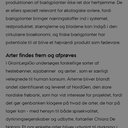
produktionen af bælgplanter ikke ret stor herhjemme. De
er ellers specielt relevant for økologiske avlere, fordi
bælgplanter bringer næringsstoffer ind i systemet,
restproduktet, stænglerne og bladene kan indgå i den
cirkulære bioøkonomi, og friske bælgplanter har
potentiale til at blive et højværdi produkt som fødevare.
Arter findes frem og afprøves
I GrainLegsGo undersøges forskellige sorter af
hestebønner, sojabønner og ærter , som er særligt
velegnede til human konsum. Arterne bliver blandt
andet identificeret og leveret af NordGen, den store
nordiske frøbank, som har vist interesse for projektet, fordi
det gør genbanken klogere på hvad de arter, de har på
lager kan - med hensyn til både spisekvalitet,
dyrkningsegenskaber og udbytte, fortæller Chiara De
Notaris. Et par enkelte arter bliver udvalgt til dyrkning i