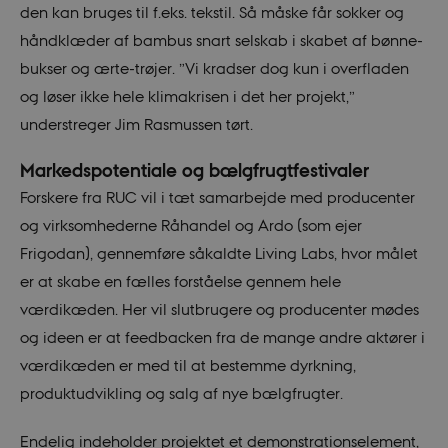
den kan bruges til f.eks. tekstil. Så måske får sokker og
håndklæder af bambus snart selskab i skabet af bønne-
bukser og ærte-trøjer. ”Vi kradser dog kun i overfladen
og løser ikke hele klimakrisen i det her projekt,”
understreger Jim Rasmussen tørt.
Markedspotentiale og bælgfrugtfestivaler
Forskere fra RUC vil i tæt samarbejde med producenter
og virksomhederne Råhandel og Ardo (som ejer
Frigodan), gennemføre såkaldte Living Labs, hvor målet
er at skabe en fælles forståelse gennem hele
værdikæden. Her vil slutbrugere og producenter mødes
og ideen er at feedbacken fra de mange andre aktører i
værdikæden er med til at bestemme dyrkning,
produktudvikling og salg af nye bælgfrugter.
Endelig indeholder projektet et demonstrationselement,