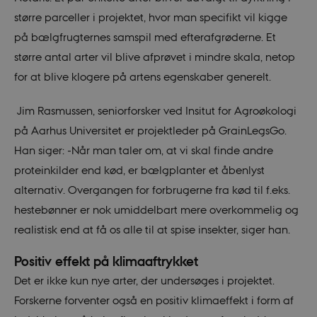
større parceller i projektet, hvor man specifikt vil kigge
på bælgfrugternes samspil med efterafgrøderne. Et
større antal arter vil blive afprøvet i mindre skala, netop
for at blive klogere på artens egenskaber generelt.
Jim Rasmussen, seniorforsker ved Insitut for Agroøkologi
på Aarhus Universitet er projektleder på GrainLegsGo.
Han siger: -Når man taler om, at vi skal finde andre
proteinkilder end kød, er bælgplanter et åbenlyst
alternativ. Overgangen for forbrugerne fra kød til f.eks.
hestebønner er nok umiddelbart mere overkommelig og
realistisk end at få os alle til at spise insekter, siger han.
Positiv effekt på klimaaftrykket
Det er ikke kun nye arter, der undersøges i projektet.
Forskerne forventer også en positiv klimaeffekt i form af