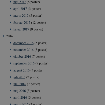
ROLLOUT_TOKEN
måneder
denne cookie ti
maj 2017
(8 poster)
4 uger
lancere nye
funktioner og 
april 2017
(3 poster)
den tilhørende
effekt, når andr
marts 2017
(5 poster)
eksisterende
cookies og
februar 2017
(12 poster)
identifikatorer 
kan bruges til
januar 2017
(9 poster)
samme formål.
2016
december 2016
(5 poster)
november 2016
(5 poster)
oktober 2016
(7 poster)
september 2016
(7 poster)
august 2016
(4 poster)
juli 2016
(2 poster)
juni 2016
(7 poster)
maj 2016
(5 poster)
april 2016
(3 poster)
marts 2016
(3 poster)