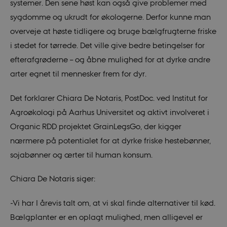
systemer. Den sene høst kan også give problemer med
sygdomme og ukrudt for økologerne. Derfor kunne man
overveje at høste tidligere og bruge bælgfrugterne friske
i stedet for tørrede. Det ville give bedre betingelser for
efterafgrøderne – og åbne mulighed for at dyrke andre
arter egnet til mennesker frem for dyr.
Det forklarer Chiara De Notaris, PostDoc. ved Institut for
Agroøkologi på Aarhus Universitet og aktivt involveret i
Organic RDD projektet GrainLegsGo, der kigger
nærmere på potentialet for at dyrke friske hestebønner,
sojabønner og ærter til human konsum.
Chiara De Notaris siger:
-Vi har I årevis talt om, at vi skal finde alternativer til kød.
Bælgplanter er en oplagt mulighed, men alligevel er