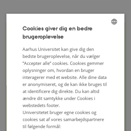
Cookies giver dig en bedre
GrainLegsGo er en del af Organic RDD 6. Organic RDD
brugeroplevelse
ENGLISH
står for "Økologisk Forsknings-, Udviklings- og
DANISH
Aarhus Universitet kan give dig den
Demonstrationsprogram", og er et dansk
bedste brugeroplevelse, når du vælger
forskningsprogram målrettet
økologiske
”Accepter alle” cookies. Cookies gemmer
fødevaresystemer
, som koordineres af ICROFS i
oplysninger om, hvordan en bruger
samarbejde med GUDP (Grønt Udviklings- og
interagerer med et website. Alle dine data
Demonstrationsprogram), der finansierer
er anonymiseret, og de kan ikke bruges til
at identificere dig direkte. Du kan altid
programmet.
Projektet startede 1.1.2021 og løber til
ændre dit samtykke under Cookies i
31.12.2025
webstedets footer.
Universitetet bruger egne cookies og
cookies sat af vores samarbejdspartnere
Læs mere om GrainLegsGo he
r
til følgende formål: