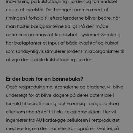
indvirkning på kulstoflagring i jorden og formindsket
udslip af kvælstof. Det hænger sammen med, at
timingen i forhold til efterafgrøderne bliver bedre, når
man høster bælgplanterne tidligt. På den måde
optimeres næringsstof-kredsløbet i systemet. Samtidig
har bælgplanter et input af både kvælstof og kulstof,
som sandsynligvis stimulerer jordens mikroorganismer til
at øge den stabile kulstoflagring i jorden.
Er der basis for en bønnebuks?
Også restprodukterne, stænglerne og bladene, vil blive
undersøgt for at blive klogere på deres potentiale i
forhold til bioraffinering, det være sig i biogas anlæg
eller som fiberråstof til f.eks. tekstilproduktion. Her vil
ingeniører fra AU kortlægge cellulosen i restproduktet
med øje for, om den har eller kan opnå en kvalitet, så