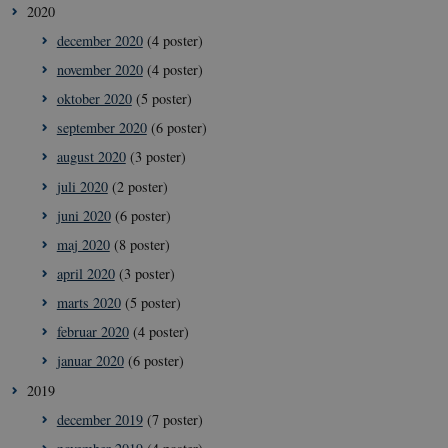
2020
typo3nonce_8l0UJ2f7DKxv4hHSHupSxA
december 2020
(4 poster)
__Secure-
icrofs.dk
Sess
typo3nonce_KbCW50Jg1s5208W1Mgs5Fg
november 2020
(4 poster)
__Secure-
icrofs.dk
Sess
typo3nonce_HLwNSqnQsUApo3P_-skthQ
oktober 2020
(5 poster)
__Secure-
icrofs.dk
Sess
september 2020
(6 poster)
typo3nonce_6hPMnfIy2oJvErvMQCxknw
august 2020
(3 poster)
__Secure-typo3nonce_L8s1jVt-
icrofs.dk
Sess
_WWXhPPS6G0yKg
juli 2020
(2 poster)
_cfuvid
.vimeo.com
Sess
juni 2020
(6 poster)
maj 2020
(8 poster)
april 2020
(3 poster)
marts 2020
(5 poster)
februar 2020
(4 poster)
januar 2020
(6 poster)
2019
december 2019
(7 poster)