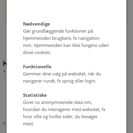
Læs mere om bælgplanter i vores Open Access arkiv,
Organic Eprints
Nødvendige
Gør grundlæggende funktioner på
hjemmesiden brugbare, fx navigation
mm. Hjemmesiden kan ikke fungere uden
disse cookies.
Nyhedsarkiv
Funktionelle
2026
Gemmer dine valg på websitet, når du
juni 2026
(2 poster)
navigerer rundt, fx sprog eller login.
maj 2026
(2 poster)
Statistiske
marts 2026
(2 poster)
Giver os anonymiserede data om,
februar 2026
(3 poster)
hvordan du interagerer med websitet, fx
januar 2026
(3 poster)
hvor ofte og hvilke sider, du besøger
mest.
2025
december 2025
(1 post)