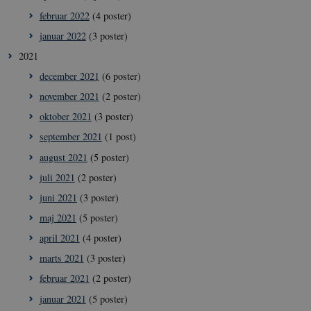
CookieScriptConsent
1 å
CookieScript
februar 2022
(4 poster)
icrofs.dk
januar 2022
(3 poster)
2021
december 2021
(6 poster)
november 2021
(2 poster)
oktober 2021
(3 poster)
september 2021
(1 post)
august 2021
(5 poster)
juli 2021
(2 poster)
__Secure-
icrofs.dk
Sess
juni 2021
(3 poster)
typo3nonce__gmD7aT5GgP4rEaReeoT4Q
maj 2021
(5 poster)
__Secure-typo3nonce_9pF_MH-
icrofs.dk
Sess
o6zI1ofHsZUGvzQ
april 2021
(4 poster)
__Secure-typo3nonce_rgWAq6nC-
icrofs.dk
Sess
marts 2021
(3 poster)
PFH_166HooM7A
februar 2021
(2 poster)
__Secure-
icrofs.dk
Sess
typo3nonce_uX4Mhl8RLqBZsOkbydAwew
januar 2021
(5 poster)
__Secure-
icrofs.dk
Sess