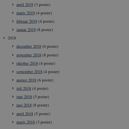
__Secure-typo3nonce_9pF_MH-
icrofs.dk
Sess
april 2019
(3 poster)
o6zI1ofHsZUGvzQ
marts 2019
(4 poster)
__Secure-typo3nonce_rgWAq6nC-
icrofs.dk
Sess
PFH_166HooM7A
februar 2019
(4 poster)
__Secure-
icrofs.dk
Sess
januar 2019
(8 poster)
typo3nonce_uX4Mhl8RLqBZsOkbydAwew
2018
__Secure-
icrofs.dk
Sess
typo3nonce_8l0UJ2f7DKxv4hHSHupSxA
december 2018
(6 poster)
__Secure-
icrofs.dk
Sess
november 2018
(8 poster)
typo3nonce_KbCW50Jg1s5208W1Mgs5Fg
oktober 2018
(4 poster)
__Secure-
icrofs.dk
Sess
typo3nonce_HLwNSqnQsUApo3P_-skthQ
september 2018
(4 poster)
__Secure-
icrofs.dk
Sess
august 2018
(6 poster)
typo3nonce_6hPMnfIy2oJvErvMQCxknw
juli 2018
(4 poster)
__Secure-typo3nonce_L8s1jVt-
icrofs.dk
Sess
_WWXhPPS6G0yKg
juni 2018
(5 poster)
_cfuvid
.vimeo.com
Sess
maj 2018
(8 poster)
april 2018
(5 poster)
marts 2018
(3 poster)