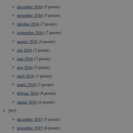
december 2016
(5 poster)
__Secure-
icrofs.dk
Sess
typo3nonce_cljP1ldCu8Vq95hMtYLNxw
november 2016
(5 poster)
oktober 2016
(7 poster)
september 2016
(7 poster)
Navn
/ Domæne
Udløb
Beskrivelse
august 2016
(4 poster)
VISITOR_INFO1_LIVE
5
Denne cookie
Google LLC
Navn
/ Domæne
Udløb
Beskrivelse
juli 2016
(2 poster)
måneder
sættes af YouT
.youtube.com
4 uger
for at holde sty
nmstat
1 år 1
Denne cookie sættes af
Siteimprove
juni 2016
(7 poster)
brugerpræferen
måned
SiteImprove.Den
A/S
ift. YouTube-vi
registrerer statistiske
.icrofs.dk
maj 2016
(5 poster)
som er indlejret
data ift. besøgendes
hjemmesider. 
adfærd på
april 2016
(3 poster)
kan også fastsl
hjemmesiden. Den
den besøgende
bruges af
marts 2016
(3 poster)
hjemmesiden
hjemmesideudbyderen
bruger en ny el
til interne analyser.
en gammel ver
februar 2016
(8 poster)
af YouTubes
interface.
januar 2016
(6 poster)
__Secure-YNID
.youtube.com
5
Dette er en
2015
måneder
sikkerhedsorien
4 uger
cookie, der sæt
december 2015
(5 poster)
YouTube. Den
beskytter
november 2015
(8 poster)
loginprocesser 