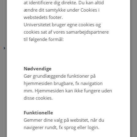
at identificere dig direkte. Du kan altid
maj 2025
(1 post)
ændre dit samtykke under Cookies i
april 2025
(2 poster)
webstedets footer.
marts 2025
(2 poster)
Universitetet bruger egne cookies og
februar 2025
(2 poster)
cookies sat af vores samarbejdspartnere
til følgende formål:
januar 2025
(2 poster)
2024
december 2024
(2 poster)
november 2024
(3 poster)
Nødvendige
oktober 2024
(2 poster)
Gør grundlæggende funktioner på
hjemmesiden brugbare, fx navigation
september 2024
(4 poster)
mm. Hjemmesiden kan ikke fungere uden
august 2024
(2 poster)
disse cookies.
juli 2024
(2 poster)
juni 2024
(2 poster)
Funktionelle
maj 2024
(1 post)
Gemmer dine valg på websitet, når du
navigerer rundt, fx sprog eller login.
april 2024
(3 poster)