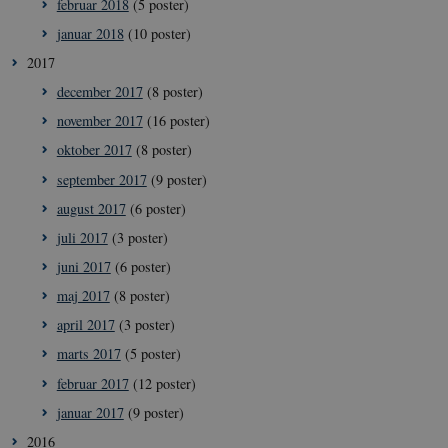
februar 2018
(5 poster)
januar 2018
(10 poster)
2017
december 2017
(8 poster)
november 2017
(16 poster)
oktober 2017
(8 poster)
september 2017
(9 poster)
august 2017
(6 poster)
juli 2017
(3 poster)
juni 2017
(6 poster)
maj 2017
(8 poster)
april 2017
(3 poster)
marts 2017
(5 poster)
februar 2017
(12 poster)
__Secure-
icrofs.dk
Sess
typo3nonce_5S7YjnfIugjoYMP23XXrRA
januar 2017
(9 poster)
__Secure-
icrofs.dk
Sess
2016
typo3nonce_kLqX61KS5uKaPbIDyVB_5A