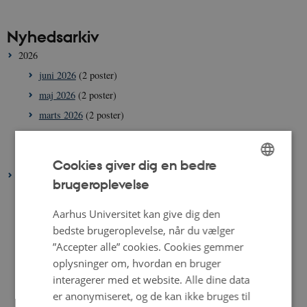
Nyhedsarkiv
2026
juni 2026
(2 poster)
maj 2026
(2 poster)
marts 2026
(2 poster)
februar 2026
(3 poster)
januar 2026
(3 poster)
Cookies giver dig en bedre
2025
brugeroplevelse
ENGLISH
december 2025
(1 post)
DANISH
Aarhus Universitet kan give dig den
november 2025
(2 poster)
bedste brugeroplevelse, når du vælger
oktober 2025
(6 poster)
”Accepter alle” cookies. Cookies gemmer
september 2025
(1 post)
oplysninger om, hvordan en bruger
august 2025
(2 poster)
interagerer med et website. Alle dine data
juni 2025
(2 poster)
er anonymiseret, og de kan ikke bruges til