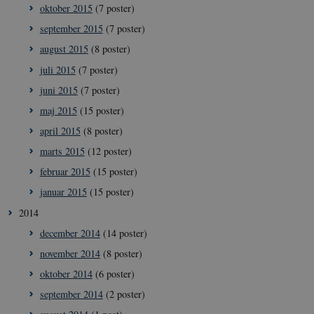
sikrer sikker
oktober 2015
(7 poster)
brugeradgang.
september 2015
(7 poster)
YSC
Session
Denne cookie
Google LLC
sættes af YouT
.youtube.com
august 2015
(8 poster)
for at overvåge
visninger af
juli 2015
(7 poster)
indlejrede vide
juni 2015
(7 poster)
__Secure-
.youtube.com
5
YouTube bruge
ROLLOUT_TOKEN
måneder
denne cookie ti
maj 2015
(15 poster)
4 uger
lancere nye
funktioner og 
april 2015
(8 poster)
den tilhørende
effekt, når andr
marts 2015
(12 poster)
eksisterende
cookies og
februar 2015
(15 poster)
identifikatorer 
kan bruges til
januar 2015
(15 poster)
samme formål.
2014
december 2014
(14 poster)
november 2014
(8 poster)
oktober 2014
(6 poster)
september 2014
(2 poster)