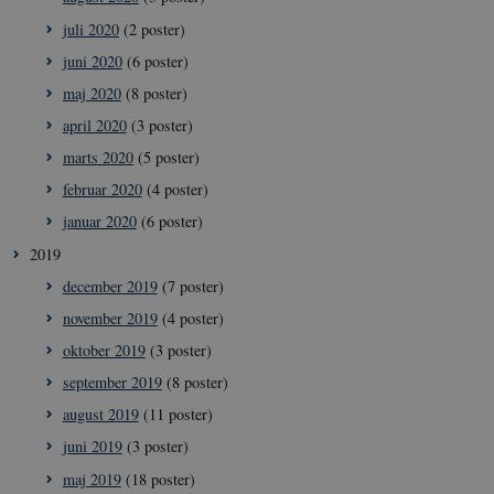
juli 2020
(2 poster)
juni 2020
(6 poster)
__Secure-
icrofs.dk
Sess
maj 2020
(8 poster)
typo3nonce_uOhyiEDPI1K_SmLRNTS49Q
april 2020
(3 poster)
__Secure-typo3nonce_ky-
icrofs.dk
Sess
9HhVKGisoSkjZJef_EA
marts 2020
(5 poster)
CookieScriptConsent
1 å
CookieScript
februar 2020
(4 poster)
icrofs.dk
januar 2020
(6 poster)
2019
december 2019
(7 poster)
november 2019
(4 poster)
oktober 2019
(3 poster)
september 2019
(8 poster)
august 2019
(11 poster)
juni 2019
(3 poster)
__Secure-
icrofs.dk
Sess
typo3nonce__gmD7aT5GgP4rEaReeoT4Q
maj 2019
(18 poster)