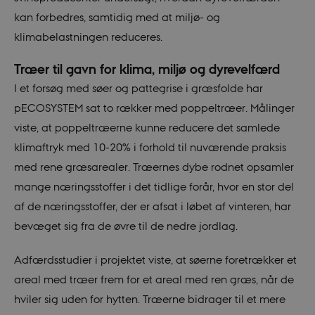
kan forbedres, samtidig med at miljø- og
klimabelastningen reduceres.
Træer til gavn for klima, miljø og dyrevelfærd
I et forsøg med søer og pattegrise i græsfolde har
pECOSYSTEM sat to rækker med poppeltræer. Målinger
viste, at poppeltræerne kunne reducere det samlede
klimaftryk med 10-20% i forhold til nuværende praksis
med rene græsarealer. Træernes dybe rodnet opsamler
mange næringsstoffer i det tidlige forår, hvor en stor del
af de næringsstoffer, der er afsat i løbet af vinteren, har
bevæget sig fra de øvre til de nedre jordlag.
Adfærdsstudier i projektet viste, at søerne foretrækker et
areal med træer frem for et areal med ren græs, når de
hviler sig uden for hytten. Træerne bidrager til et mere