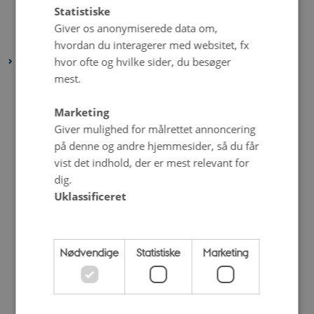
marts 2024
(2 poster)
Statistiske
februar 2024
(2 poster)
Giver os anonymiserede data om,
januar 2024
(1 post)
hvordan du interagerer med websitet, fx
hvor ofte og hvilke sider, du besøger
2023
mest.
december 2023
(3 poster)
november 2023
(1 post)
Marketing
oktober 2023
(2 poster)
Giver mulighed for målrettet annoncering
september 2023
(2 poster)
på denne og andre hjemmesider, så du får
vist det indhold, der er mest relevant for
august 2023
(3 poster)
dig.
juli 2023
(2 poster)
Uklassificeret
juni 2023
(6 poster)
maj 2023
(4 poster)
april 2023
(2 poster)
Nødvendige
Statistiske
Marketing
marts 2023
(4 poster)
februar 2023
(2 poster)
januar 2023
(4 poster)