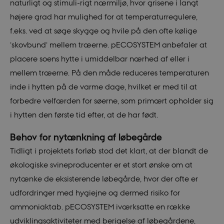
naturligt og stimuli-rigt nærmiljø, hvor grisene i langt
højere grad har mulighed for at temperaturregulere,
f.eks. ved at søge skygge og hvile på den ofte kølige
’skovbund’ mellem træerne. pECOSYSTEM anbefaler at
placere soens hytte i umiddelbar nærhed af eller i
mellem træerne. På den måde reduceres temperaturen
inde i hytten på de varme dage, hvilket er med til at
forbedre velfærden for søerne, som primært opholder sig
i hytten den første tid efter, at de har født.
Behov for nytænkning af løbegårde
Tidligt i projektets forløb stod det klart, at der blandt de
økologiske svineproducenter er et stort ønske om at
nytænke de eksisterende løbegårde, hvor der ofte er
udfordringer med hygiejne og dermed risiko for
ammoniaktab. pECOSYSTEM iværksatte en række
udviklingsaktiviteter med berigelse af løbegårdene,