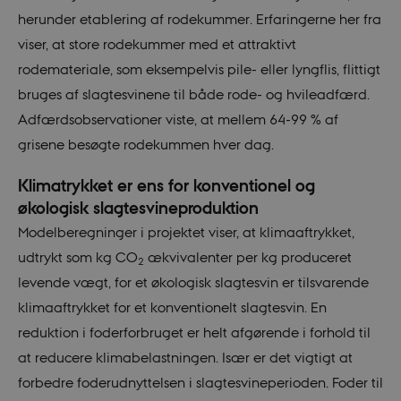
herunder etablering af rodekummer. Erfaringerne her fra
viser, at store rodekummer med et attraktivt
rodemateriale, som eksempelvis pile- eller lyngflis, flittigt
bruges af slagtesvinene til både rode- og hvileadfærd.
Adfærdsobservationer viste, at mellem 64-99 % af
grisene besøgte rodekummen hver dag.
Klimatrykket er ens for konventionel og
økologisk slagtesvineproduktion
Modelberegninger i projektet viser, at klimaaftrykket,
udtrykt som kg CO
ækvivalenter per kg produceret
2
levende vægt, for et økologisk slagtesvin er tilsvarende
klimaaftrykket for et konventionelt slagtesvin. En
reduktion i foderforbruget er helt afgørende i forhold til
at reducere klimabelastningen. Især er det vigtigt at
forbedre foderudnyttelsen i slagtesvineperioden. Foder til