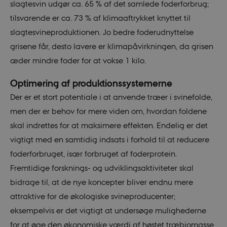
slagtesvin udgør ca. 65 % af det samlede foderforbrug;
tilsvarende er ca. 73 % af klimaaftrykket knyttet til
slagtesvineproduktionen. Jo bedre foderudnyttelse
grisene får, desto lavere er klimapåvirkningen, da grisen
æder mindre foder for at vokse 1 kilo.
Optimering af produktionssystemerne
Der er et stort potentiale i at anvende træer i svinefolde,
men der er behov for mere viden om, hvordan foldene
skal indrettes for at maksimere effekten. Endelig er det
vigtigt med en samtidig indsats i forhold til at reducere
foderforbruget, især forbruget af foderprotein.
Fremtidige forsknings- og udviklingsaktiviteter skal
bidrage til, at de nye koncepter bliver endnu mere
attraktive for de økologiske svineproducenter;
eksempelvis er det vigtigt at undersøge mulighederne
for at øge den økonomiske værdi af høstet træbiomasse