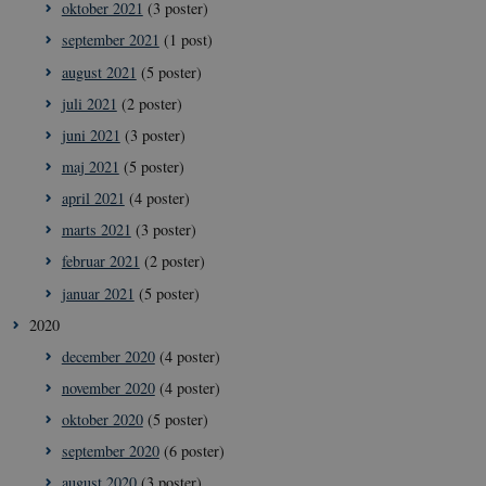
oktober 2021
(3 poster)
september 2021
(1 post)
august 2021
(5 poster)
juli 2021
(2 poster)
juni 2021
(3 poster)
maj 2021
(5 poster)
april 2021
(4 poster)
marts 2021
(3 poster)
februar 2021
(2 poster)
januar 2021
(5 poster)
2020
__cf_bm
29
Cloudflare
minut
Inc.
december 2020
(4 poster)
41
.vimeo.com
sekun
november 2020
(4 poster)
oktober 2020
(5 poster)
september 2020
(6 poster)
august 2020
(3 poster)