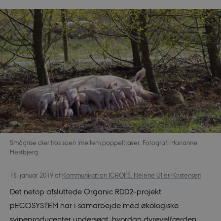
Smågrise dier hos soen imellem poppeltræer. Fotograf: Marianne
Hestbjerg
18. januar 2019
af
Kommunikation ICROFS, Helene Uller-Kristensen
Det netop afsluttede Organic RDD2-projekt
pECOSYSTEM har i samarbejde med økologiske
svineproducenter undersøgt, hvordan dyrevelfærden