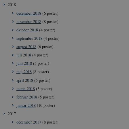
2018
Hjemmesiden kan ikke fungerer uden disse cookies.
december 2018
(6 poster)
Navn
/ Domæne
Udl
november 2018
(8 poster)
VISITOR_PRIVACY_METADATA
5
YouTube
måne
.youtube.com
4 ug
oktober 2018
(4 poster)
september 2018
(4 poster)
august 2018
(6 poster)
juli 2018
(4 poster)
juni 2018
(5 poster)
maj 2018
(8 poster)
april 2018
(5 poster)
marts 2018
(3 poster)
februar 2018
(5 poster)
januar 2018
(10 poster)
2017
december 2017
(8 poster)