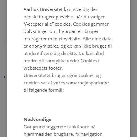
september 2022
(4 poster)
DANISH
Aarhus Universitet kan give dig den
august 2022
(4 poster)
bedste brugeroplevelse, når du vælger
”Accepter alle” cookies. Cookies gemmer
juli 2022
(5 poster)
oplysninger om, hvordan en bruger
juni 2022
(1 post)
interagerer med et website. Alle dine data
maj 2022
(6 poster)
er anonymiseret, og de kan ikke bruges til
april 2022
(4 poster)
at identificere dig direkte. Du kan altid
februar 2022
(4 poster)
ændre dit samtykke under Cookies i
webstedets footer.
januar 2022
(3 poster)
Universitetet bruger egne cookies og
2021
cookies sat af vores samarbejdspartnere
december 2021
(6 poster)
til følgende formål:
november 2021
(2 poster)
oktober 2021
(3 poster)
september 2021
(1 post)
Nødvendige
august 2021
(5 poster)
Gør grundlæggende funktioner på
juli 2021
(2 poster)
hjemmesiden brugbare, fx navigation