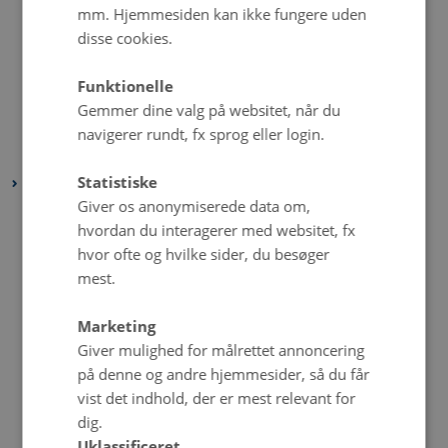
juni 2021
(3 poster)
mm. Hjemmesiden kan ikke fungere uden
disse cookies.
maj 2021
(5 poster)
april 2021
(4 poster)
Funktionelle
marts 2021
(3 poster)
Gemmer dine valg på websitet, når du
februar 2021
(2 poster)
navigerer rundt, fx sprog eller login.
januar 2021
(5 poster)
Statistiske
2020
Giver os anonymiserede data om,
december 2020
(4 poster)
hvordan du interagerer med websitet, fx
november 2020
(4 poster)
hvor ofte og hvilke sider, du besøger
oktober 2020
(5 poster)
mest.
september 2020
(6 poster)
Marketing
august 2020
(3 poster)
Giver mulighed for målrettet annoncering
juli 2020
(2 poster)
på denne og andre hjemmesider, så du får
juni 2020
(6 poster)
vist det indhold, der er mest relevant for
maj 2020
(8 poster)
dig.
Uklassificeret
april 2020
(3 poster)