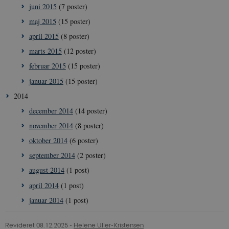
typo3nonce_6hPMnfIy2oJvErvMQCxknw
juni 2015
(7 poster)
__Secure-typo3nonce_L8s1jVt-
icrofs.dk
Sess
maj 2015
(15 poster)
_WWXhPPS6G0yKg
april 2015
(8 poster)
_cfuvid
.vimeo.com
Sess
marts 2015
(12 poster)
februar 2015
(15 poster)
januar 2015
(15 poster)
2014
december 2014
(14 poster)
november 2014
(8 poster)
oktober 2014
(6 poster)
september 2014
(2 poster)
august 2014
(1 post)
april 2014
(1 post)
januar 2014
(1 post)
Revideret 08.12.2025
-
Helene Uller-Kristensen