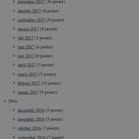
november 2017
(16 poster)
__cf_bm
29
Cloudflare
minut
oktober 2017
(8 poster)
Inc.
41
.vimeo.com
sekun
september 2017
(9 poster)
august 2017
(6 poster)
juli 2017
(3 poster)
juni 2017
(6 poster)
maj 2017
(8 poster)
april 2017
(3 poster)
marts 2017
(5 poster)
__Secure-
icrofs.dk
Sess
typo3nonce_uOhyiEDPI1K_SmLRNTS49Q
februar 2017
(12 poster)
__Secure-typo3nonce_ky-
icrofs.dk
Sess
januar 2017
(9 poster)
9HhVKGisoSkjZJef_EA
2016
CookieScriptConsent
1 å
CookieScript
icrofs.dk
december 2016
(5 poster)
november 2016
(5 poster)
oktober 2016
(7 poster)
september 2016
(7 poster)