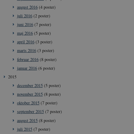
august 2016
(4 poster)
juli 2016
(2 poster)
juni 2016
(7 poster)
maj 2016
(5 poster)
__Secure-
icrofs.dk
Sess
april 2016
(3 poster)
typo3nonce__gmD7aT5GgP4rEaReeoT4Q
marts 2016
(3 poster)
__Secure-typo3nonce_9pF_MH-
icrofs.dk
Sess
o6zI1ofHsZUGvzQ
februar 2016
(8 poster)
__Secure-typo3nonce_rgWAq6nC-
icrofs.dk
Sess
januar 2016
(6 poster)
PFH_166HooM7A
2015
__Secure-
icrofs.dk
Sess
typo3nonce_uX4Mhl8RLqBZsOkbydAwew
december 2015
(5 poster)
__Secure-
icrofs.dk
Sess
november 2015
(8 poster)
typo3nonce_8l0UJ2f7DKxv4hHSHupSxA
oktober 2015
(7 poster)
__Secure-
icrofs.dk
Sess
typo3nonce_KbCW50Jg1s5208W1Mgs5Fg
september 2015
(7 poster)
__Secure-
icrofs.dk
Sess
august 2015
(8 poster)
typo3nonce_HLwNSqnQsUApo3P_-skthQ
juli 2015
(7 poster)
__Secure-
icrofs.dk
Sess