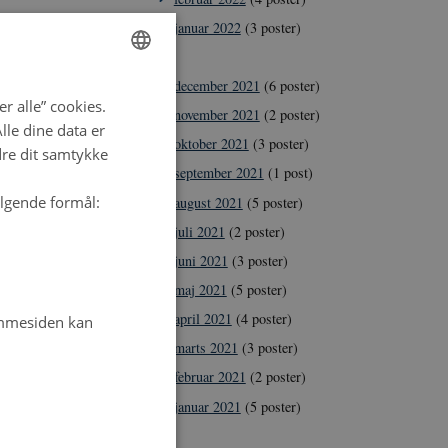
januar 2022
(3 poster)
2021
december 2021
(6 poster)
ENGLISH
r alle” cookies.
november 2021
(2 poster)
DANISH
le dine data er
oktober 2021
(3 poster)
dre dit samtykke
september 2021
(1 post)
ølgende formål:
august 2021
(5 poster)
juli 2021
(2 poster)
juni 2021
(3 poster)
maj 2021
(5 poster)
april 2021
(4 poster)
emmesiden kan
marts 2021
(3 poster)
februar 2021
(2 poster)
januar 2021
(5 poster)
2020