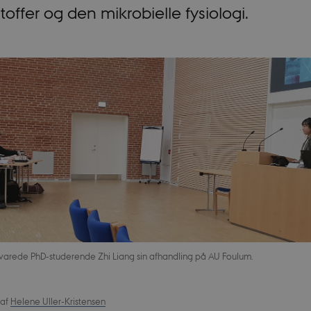
offer og den mikrobielle fysiologi.
rsvarede PhD-studerende Zhi Liang sin afhandling på AU Foulum.
af
Helene Uller-Kristensen