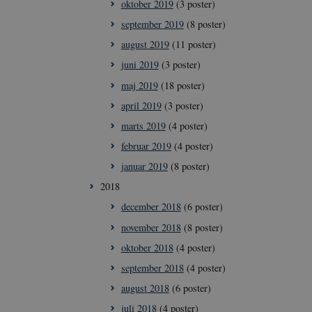
oktober 2019
(3 poster)
september 2019
(8 poster)
august 2019
(11 poster)
ioner som navigation
juni 2019
(3 poster)
maj 2019
(18 poster)
me brugerens
april 2019
(3 poster)
eres interaktion
data på den
marts 2019
(4 poster)
ige politikker for
ninger og
februar 2019
(4 poster)
er bliver hædret i
januar 2019
(8 poster)
ne mellem
2018
nligt for
e rapporter om
december 2018
(6 poster)
november 2018
(8 poster)
oktober 2018
(4 poster)
september 2018
(4 poster)
Script.com-
august 2018
(6 poster)
er om samtykke til
at Cookie-
juli 2018
(4 poster)