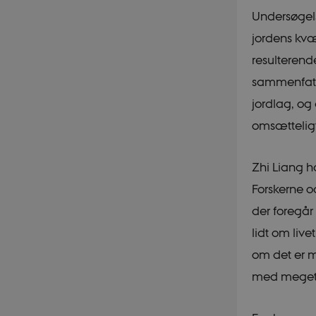
Undersøgels
jordens kvæl
resulterend
sammenfatte
jordlag, og
omsætteligt 
Zhi Liang h
Forskerne o
der foregår
lidt om live
om det er m
med meget 