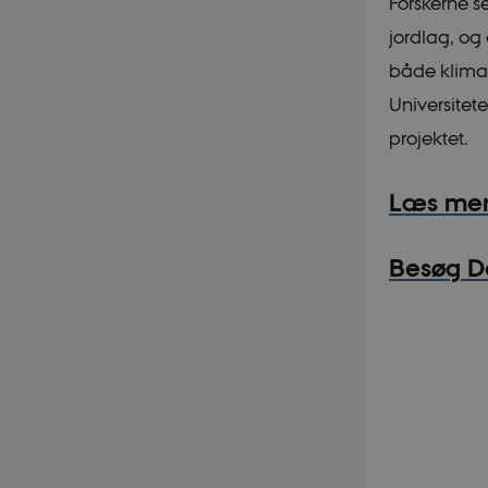
Forskerne s
jordlag, og
både klimat
Universitet
projektet.
Læs mere
Besøg D