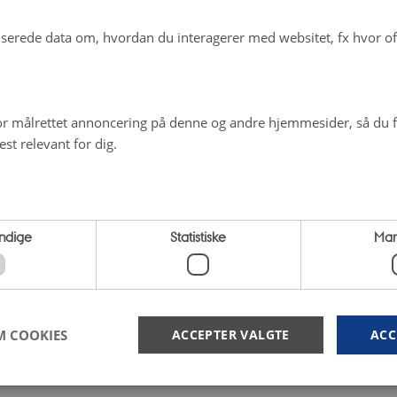
erede data om, hvordan du interagerer med websitet, fx hvor oft
r målrettet annoncering på denne og andre hjemmesider, så du få
st relevant for dig.
ndige
Statistiske
Mar
M COOKIES
ACCEPTER VALGTE
ACC