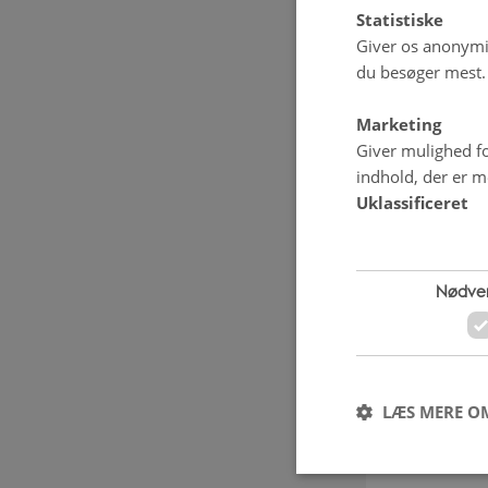
Statistiske
Giver os anonymis
du besøger mest.
Marketing
Giver mulighed fo
indhold, der er me
Uklassificeret
Nødve
LÆS MERE O