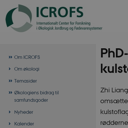
PhD-
Om ICROFS
kulst
Om økologi
Temasider
Zhi Liang
Økologiens bidrag til
omsættes 
samfundsgoder
kulstofla
Nyheder
rødderne
Kalender