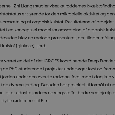
erne i Zhi Liangs studier viser, at røddernes kvælstofindh
stofstatus er styrende for den mikrobielle aktivitet og den
e omsætning af organisk kulstof. Resultaterne af arbejdet
t i en konceptuel model for omsætning af organisk kulst
 desuden blev en metode præsenteret, der tillader måling 
kulstof (glukose) i jord.
ar været en del af det ICROFS koordinerede Deep Frontier
g de PhD-studerende i projektet undersøger først og frem
 i jorden under den øverste rodzone, fordi man i dag kun
t i de dybere jordlag. Desuden har projektet til formål at 
uligt at udnytte jordens næringsstoffer bedre ved hjælp a
dybe rødder ned til 5 m.