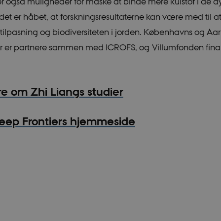
er også muligheder for måske at binde mere kulstof i de 
 det er håbet, at forskningsresultaterne kan være med til 
ilpasning og biodiversiteten i jorden. Københavns og Aa
er er partnere sammen med ICROFS, og Villumfonden fina
 om Zhi Liangs studier
eep Frontiers hjemmeside