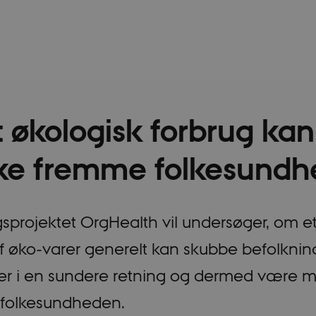
 økologisk forbrug kan
e fremme folkesund
sprojektet OrgHealth vil undersøger, om e
af øko-varer generelt kan skubbe befolkni
er i en sundere retning og dermed være me
 folkesundheden.