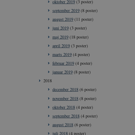
oktober 2019
(3 poster)
september 2019
(8 poster)
august 2019
(11 poster)
ioner som navigation
juni 2019
(3 poster)
maj 2019
(18 poster)
me brugerens
april 2019
(3 poster)
eres interaktion
data på den
marts 2019
(4 poster)
ige politikker for
ninger og
februar 2019
(4 poster)
er bliver hædret i
januar 2019
(8 poster)
ne mellem
2018
nligt for
e rapporter om
december 2018
(6 poster)
november 2018
(8 poster)
oktober 2018
(4 poster)
september 2018
(4 poster)
Script.com-
august 2018
(6 poster)
er om samtykke til
at Cookie-
juli 2018
(4 poster)