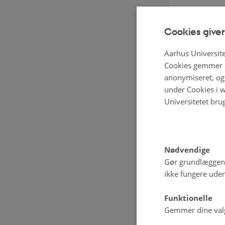
”Økologiske
skyldes, at
Cookies giver
forbrugerne
Aarhus Universite
belyst, for
Cookies gemmer o
befolkning
anonymiseret, og 
under Cookies i w
Universitetet bru
Forskerne b
kvalitative
hvorfor økol
på variatio
Nødvendige
Gør grundlæggen
betydning f
ikke fungere uden
fødevarer.
Funktionelle
Projektet 
Gemmer dine valg 