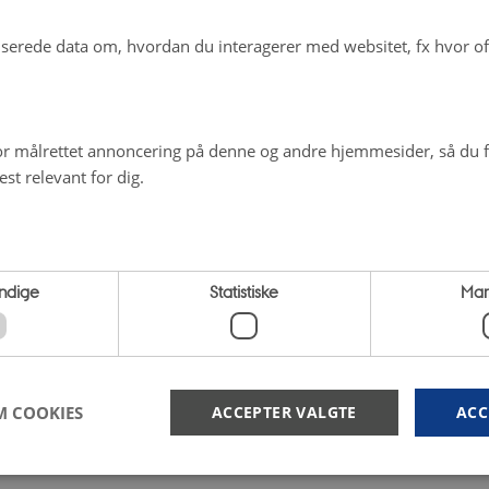
s af ICROFS
nalt Center for Forskning i Økologisk Jordbrug og Fødevare
erede data om, hvordan du interagerer med websitet, fx hvor oft
t tilskud fra Grønt Udviklings- og Demonstrationsprogram
- og Fødevareministeriet.
r målrettet annoncering på denne og andre hjemmesider, så du få
information:
Professor Peter Sandøe, IFRO, Københavns Uni
st relevant for dig.
ku.dk
, tlf. 21497292
ndige
Statistiske
Mar
M COOKIES
ACCEPTER VALGTE
ACC