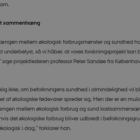
 om.
st sammenhæng
gen mellem økologisk forbrugsmønster og sundhed har 
t underbelyst, så vi håber, at vores forskningsprojekt kan 
” sige projektlederen professor Peter Sandøe fra Københa
lig ikke, om befolkningens sundhed i almindelighed vil bl
get af økologiske fødevarer spreder sig. Men der er en muli
en mellem økologisk forbrug og sund kostsammensætn
hvis det økologiske forbrug bliver udbredt i befolkningsgr
kologisk i dag,” forklarer han.