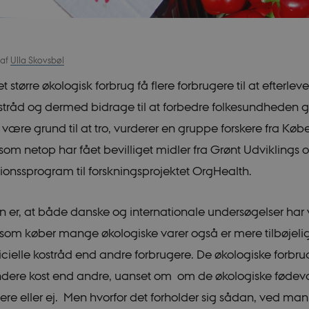
af
Ulla Skovsbøl
 større økologisk forbrug få flere forbrugere til at efterlev
kostråd og dermed bidrage til at forbedre folkesundheden g
 være grund til at tro, vurderer en gruppe forskere fra Kø
 som netop har fået bevilliget midler fra Grønt Udviklings 
onssprogram til forskningsprojektet OrgHealth.
er, at både danske og internationale undersøgelser har vi
 som køber mange økologiske varer også er mere tilbøjelige
ficielle kostråd end andre forbrugere. De økologiske forbru
ndere kost end andre, uanset om om de økologiske fødevar
dere eller ej. Men hvorfor det forholder sig sådan, ved m