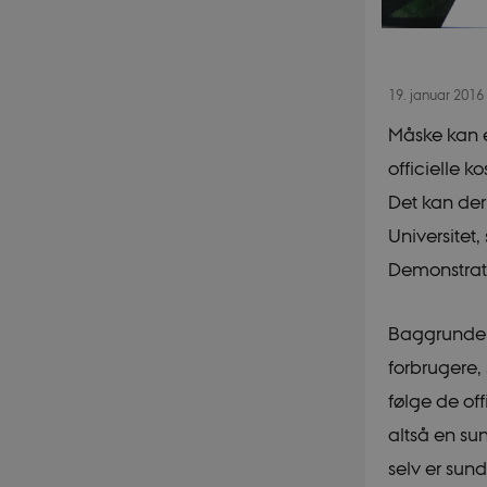
19. januar 2016
Måske kan et
officielle 
Det kan der
Universitet,
Demonstrati
Baggrunden 
forbrugere,
følge de of
altså en su
selv er sun