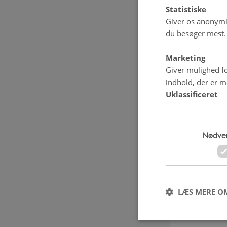
koordinere
Statistiske
(Internatio
Giver os anonymis
Det har fåe
du besøger mest.
under Miljø
Marketing
Giver mulighed fo
Yderligere 
indhold, der er me
pes@sund.
Uklassificeret
Nødve
LÆS MERE O