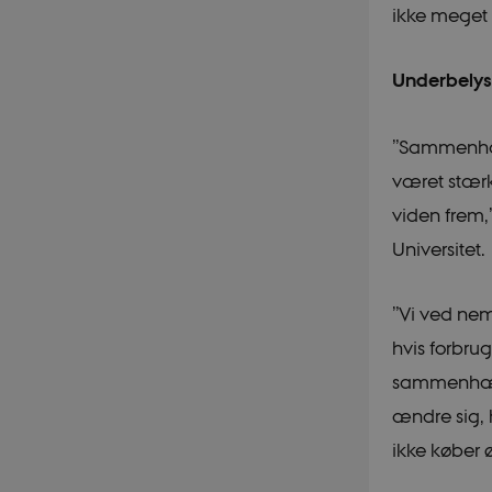
ikke meget
Underbely
”Sammenhæn
været stærk
viden frem,
Universitet.
”Vi ved nem
hvis forbru
sammenhæng
ændre sig, 
ikke køber ø