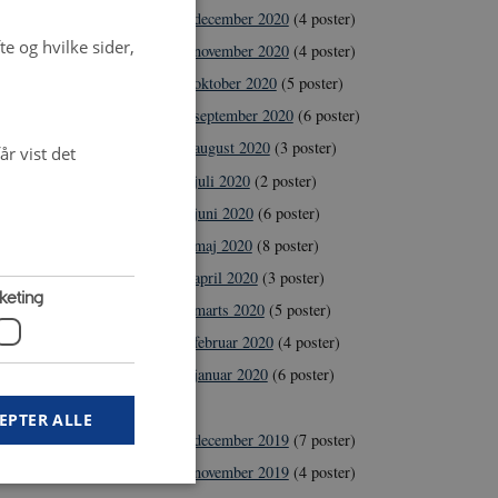
december 2020
(4 poster)
systemer).
e og hvilke sider,
november 2020
(4 poster)
 (GUDP)
oktober 2020
(5 poster)
september 2020
(6 poster)
august 2020
(3 poster)
r vist det
versitet,
juli 2020
(2 poster)
juni 2020
(6 poster)
maj 2020
(8 poster)
april 2020
(3 poster)
keting
marts 2020
(5 poster)
februar 2020
(4 poster)
januar 2020
(6 poster)
2019
EPTER ALLE
december 2019
(7 poster)
november 2019
(4 poster)