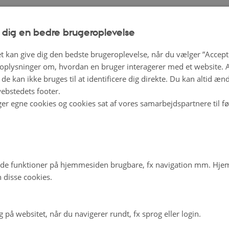
 forbrugere spiser for eksempel mindre kød end andre. De
 økologisk kød er dyrere, men det kan også skyldes holdni
 dig en bedre brugeroplevelse
 i de segmenter, som i dag køber økologisk. Årsagen er vig
t kan give dig den bedste brugeroplevelse, når du vælger ”Accepte
 det har betydning for, om man vil kunne bruge økologien t
plysninger om, hvordan en bruger interagerer med et website. Al
ens sundhed mere generelt.”
de kan ikke bruges til at identificere dig direkte. Du kan altid æn
ebstedets footer.
ger egne cookies og cookies sat af vores samarbejdspartnere til f
ag OrgHeath vil derfor med en kombination af kvantitativ
 metoder tilvejebringe viden, som kan give en dybere forstå
ogiske forbrugere er mere tilbøjelige til at følge kostrådene
nerne mellem forskellige forbrugersegmenter og undersøg
de funktioner på hjemmesiden brugbare, fx navigation mm. Hj
orskellige opfattelser af sundhed har på valget af økologi
 disse cookies.
ORGHEALTH er en del af Organic RDD 2.2
programmet, so
på websitet, når du navigerer rundt, fx sprog eller login.