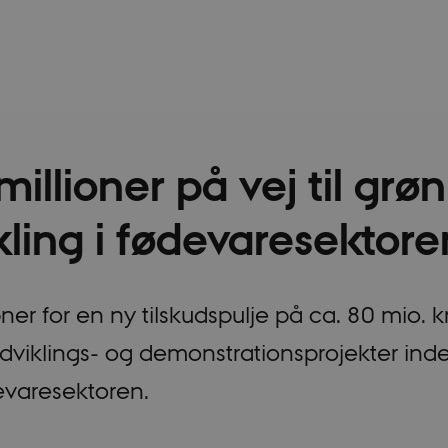
illioner på vej til grøn
kling i fødevaresektore
r for en ny tilskudspulje på ca. 80 mio. kr.
dviklings- og demonstrationsprojekter inde
evaresektoren.