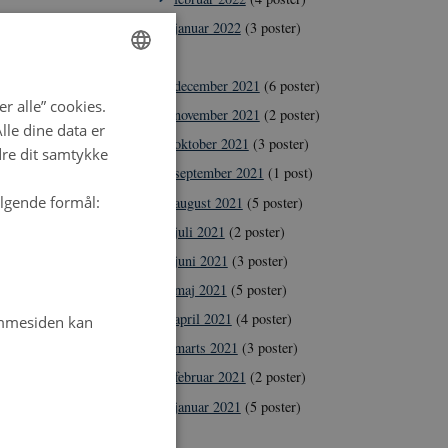
januar 2022
(3 poster)
2021
december 2021
(6 poster)
ENGLISH
r alle” cookies.
november 2021
(2 poster)
DANISH
le dine data er
oktober 2021
(3 poster)
dre dit samtykke
september 2021
(1 post)
ølgende formål:
august 2021
(5 poster)
juli 2021
(2 poster)
juni 2021
(3 poster)
maj 2021
(5 poster)
april 2021
(4 poster)
emmesiden kan
marts 2021
(3 poster)
februar 2021
(2 poster)
januar 2021
(5 poster)
2020