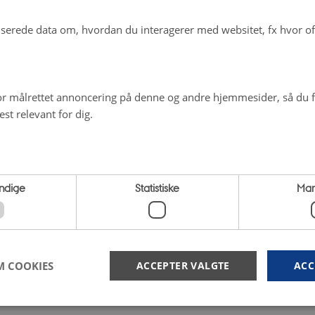
erede data om, hvordan du interagerer med websitet, fx hvor oft
r målrettet annoncering på denne og andre hjemmesider, så du få
st relevant for dig.
ndige
Statistiske
Mar
M COOKIES
ACCEPTER VALGTE
ACC