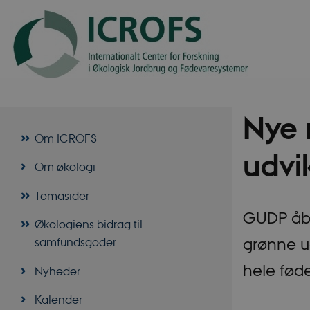
Nye m
Om ICROFS
udvi
Om økologi
Temasider
GUDP åbne
Økologiens bidrag til
grønne u
samfundsgoder
hele fød
Nyheder
Kalender