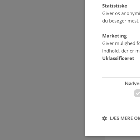
Statistiske
Giver os anonymis
du besøger mest.
Marketing
Giver mulighed fo
indhold, der er me
Uklassificeret
Nødve
LÆS MERE O