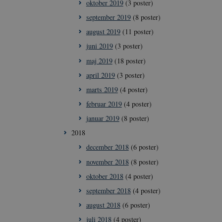
oktober 2019
(3 poster)
september 2019
(8 poster)
august 2019
(11 poster)
ioner som navigation
juni 2019
(3 poster)
maj 2019
(18 poster)
me brugerens
april 2019
(3 poster)
eres interaktion
data på den
marts 2019
(4 poster)
ige politikker for
ninger og
februar 2019
(4 poster)
er bliver hædret i
januar 2019
(8 poster)
ne mellem
2018
nligt for
e rapporter om
december 2018
(6 poster)
november 2018
(8 poster)
oktober 2018
(4 poster)
september 2018
(4 poster)
Script.com-
august 2018
(6 poster)
er om samtykke til
at Cookie-
juli 2018
(4 poster)