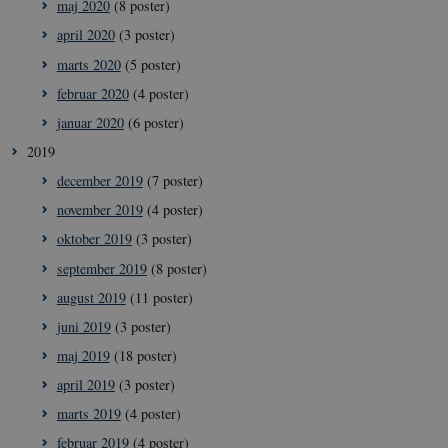
maj 2020
(8 poster)
april 2020
(3 poster)
__Secure-
icrofs.dk
Sess
typo3nonce_uOhyiEDPI1K_SmLRNTS49Q
marts 2020
(5 poster)
__Secure-typo3nonce_ky-
icrofs.dk
Sess
februar 2020
(4 poster)
9HhVKGisoSkjZJef_EA
januar 2020
(6 poster)
CookieScriptConsent
1 å
CookieScript
icrofs.dk
2019
december 2019
(7 poster)
november 2019
(4 poster)
oktober 2019
(3 poster)
september 2019
(8 poster)
august 2019
(11 poster)
juni 2019
(3 poster)
maj 2019
(18 poster)
__Secure-
icrofs.dk
Sess
april 2019
(3 poster)
typo3nonce__gmD7aT5GgP4rEaReeoT4Q
marts 2019
(4 poster)
__Secure-typo3nonce_9pF_MH-
icrofs.dk
Sess
o6zI1ofHsZUGvzQ
februar 2019
(4 poster)