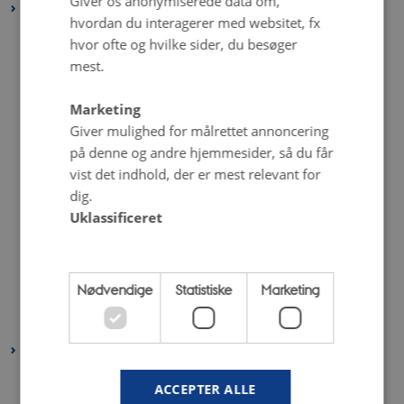
Giver os anonymiserede data om,
2023
hvordan du interagerer med websitet, fx
december 2023
(3 poster)
hvor ofte og hvilke sider, du besøger
november 2023
(1 post)
mest.
oktober 2023
(2 poster)
Marketing
september 2023
(2 poster)
Giver mulighed for målrettet annoncering
august 2023
(3 poster)
på denne og andre hjemmesider, så du får
juli 2023
(2 poster)
vist det indhold, der er mest relevant for
juni 2023
(6 poster)
dig.
Uklassificeret
maj 2023
(4 poster)
april 2023
(2 poster)
marts 2023
(4 poster)
Nødvendige
Statistiske
Marketing
februar 2023
(2 poster)
januar 2023
(4 poster)
2022
december 2022
(1 post)
ACCEPTER ALLE
november 2022
(2 poster)