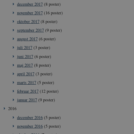
december 2017
(8 poster)
november 2017
(16 poster)
oktober 2017
(8 poster)
september 2017
(9 poster)
august 2017
(6 poster)
juli 2017
(3 poster)
juni 2017
(6 poster)
maj 2017
(8 poster)
april 2017
(3 poster)
marts 2017
(5 poster)
februar 2017
(12 poster)
januar 2017
(9 poster)
__Secure-
icrofs.dk
Sess
typo3nonce_5S7YjnfIugjoYMP23XXrRA
2016
__Secure-
icrofs.dk
Sess
december 2016
(5 poster)
typo3nonce_kLqX61KS5uKaPbIDyVB_5A
november 2016
(5 poster)
__Secure-
icrofs.dk
Sess
typo3nonce_cljP1ldCu8Vq95hMtYLNxw