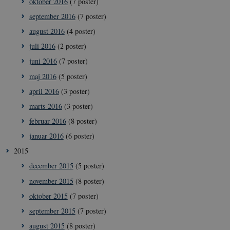
oktober 2016
(7 poster)
september 2016
(7 poster)
august 2016
(4 poster)
juli 2016
(2 poster)
Navn
/ Domæne
Udløb
Beskrivelse
juni 2016
(7 poster)
VISITOR_INFO1_LIVE
5
Denne cookie
Google LLC
Navn
/ Domæne
Udløb
Beskrivelse
måneder
sættes af YouT
.youtube.com
4 uger
for at holde sty
maj 2016
(5 poster)
nmstat
1 år 1
Denne cookie sættes af
Siteimprove
brugerpræferen
måned
SiteImprove.Den
A/S
ift. YouTube-vi
april 2016
(3 poster)
registrerer statistiske
.icrofs.dk
som er indlejret
data ift. besøgendes
hjemmesider. 
marts 2016
(3 poster)
adfærd på
kan også fastsl
hjemmesiden. Den
den besøgende
februar 2016
(8 poster)
bruges af
hjemmesiden
hjemmesideudbyderen
bruger en ny el
til interne analyser.
januar 2016
(6 poster)
en gammel ver
af YouTubes
2015
interface.
december 2015
(5 poster)
__Secure-YNID
.youtube.com
5
Dette er en
måneder
sikkerhedsorien
november 2015
(8 poster)
4 uger
cookie, der sæt
YouTube. Den
oktober 2015
(7 poster)
beskytter
loginprocesser 
september 2015
(7 poster)
sikrer sikker
brugeradgang.
august 2015
(8 poster)