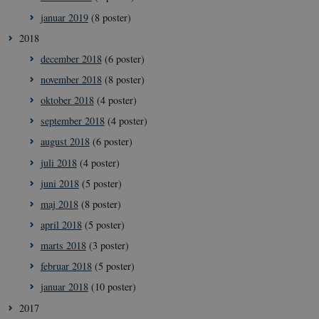
__Secure-typo3nonce_rgWAq6nC-
icrofs.dk
Sess
januar 2019
(8 poster)
PFH_166HooM7A
2018
__Secure-
icrofs.dk
Sess
typo3nonce_uX4Mhl8RLqBZsOkbydAwew
december 2018
(6 poster)
__Secure-
icrofs.dk
Sess
november 2018
(8 poster)
typo3nonce_8l0UJ2f7DKxv4hHSHupSxA
oktober 2018
(4 poster)
__Secure-
icrofs.dk
Sess
typo3nonce_KbCW50Jg1s5208W1Mgs5Fg
september 2018
(4 poster)
__Secure-
icrofs.dk
Sess
august 2018
(6 poster)
typo3nonce_HLwNSqnQsUApo3P_-skthQ
juli 2018
(4 poster)
__Secure-
icrofs.dk
Sess
typo3nonce_6hPMnfIy2oJvErvMQCxknw
juni 2018
(5 poster)
__Secure-typo3nonce_L8s1jVt-
icrofs.dk
Sess
maj 2018
(8 poster)
_WWXhPPS6G0yKg
april 2018
(5 poster)
_cfuvid
.vimeo.com
Sess
marts 2018
(3 poster)
februar 2018
(5 poster)
januar 2018
(10 poster)
2017