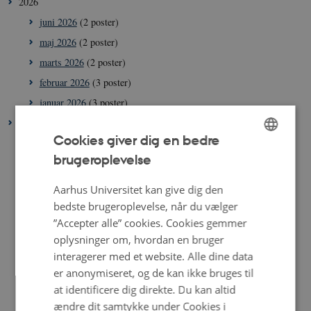
2026
juni 2026
(2 poster)
maj 2026
(2 poster)
marts 2026
(2 poster)
februar 2026
(3 poster)
januar 2026
(3 poster)
2025
Cookies giver dig en bedre
december 2025
(1 post)
brugeroplevelse
ENGLISH
november 2025
(2 poster)
oktober 2025
(6 poster)
DANISH
Aarhus Universitet kan give dig den
september 2025
(1 post)
bedste brugeroplevelse, når du vælger
”Accepter alle” cookies. Cookies gemmer
august 2025
(2 poster)
oplysninger om, hvordan en bruger
juni 2025
(2 poster)
interagerer med et website. Alle dine data
maj 2025
(1 post)
er anonymiseret, og de kan ikke bruges til
april 2025
(2 poster)
at identificere dig direkte. Du kan altid
marts 2025
(2 poster)
ændre dit samtykke under Cookies i