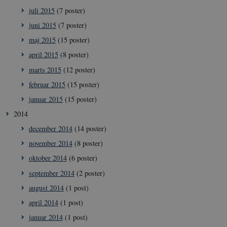
YSC
Session
Denne cookie
Google LLC
juli 2015
(7 poster)
sættes af YouT
.youtube.com
for at overvåge
juni 2015
(7 poster)
visninger af
indlejrede vide
maj 2015
(15 poster)
__Secure-
.youtube.com
5
YouTube bruge
april 2015
(8 poster)
ROLLOUT_TOKEN
måneder
denne cookie ti
4 uger
lancere nye
funktioner og 
marts 2015
(12 poster)
den tilhørende
effekt, når andr
februar 2015
(15 poster)
eksisterende
cookies og
januar 2015
(15 poster)
identifikatorer 
kan bruges til
2014
samme formål.
december 2014
(14 poster)
november 2014
(8 poster)
oktober 2014
(6 poster)
september 2014
(2 poster)
august 2014
(1 post)
april 2014
(1 post)
januar 2014
(1 post)