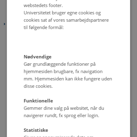
webstedets footer.
februar 2025
(2 poster)
Universitetet bruger egne cookies og
januar 2025
(2 poster)
cookies sat af vores samarbejdspartnere
2024
til følgende formål:
december 2024
(2 poster)
november 2024
(3 poster)
oktober 2024
(2 poster)
Nødvendige
september 2024
(4 poster)
Gør grundlæggende funktioner på
august 2024
(2 poster)
hjemmesiden brugbare, fx navigation
juli 2024
(2 poster)
mm. Hjemmesiden kan ikke fungere uden
disse cookies.
juni 2024
(2 poster)
maj 2024
(1 post)
Funktionelle
april 2024
(3 poster)
Gemmer dine valg på websitet, når du
marts 2024
(2 poster)
navigerer rundt, fx sprog eller login.
februar 2024
(2 poster)
Statistiske
januar 2024
(1 post)