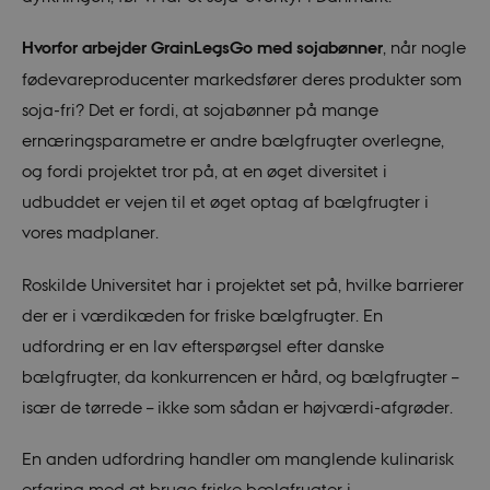
Hvorfor arbejder GrainLegsGo
med sojabønner
, når nogle
fødevareproducenter markedsfører deres produkter som
soja-fri? Det er fordi, at sojabønner på mange
ernæringsparametre er andre bælgfrugter overlegne,
og fordi projektet tror på, at en øget diversitet i
udbuddet er vejen til et øget optag af bælgfrugter i
vores madplaner.
Roskilde Universitet har i projektet set på, hvilke barrierer
der er i værdikæden for friske bælgfrugter. En
udfordring er en lav efterspørgsel efter danske
bælgfrugter, da konkurrencen er hård, og bælgfrugter –
især de tørrede – ikke som sådan er højværdi-afgrøder.
En anden udfordring handler om manglende kulinarisk
erfaring med at bruge friske bælgfrugter i