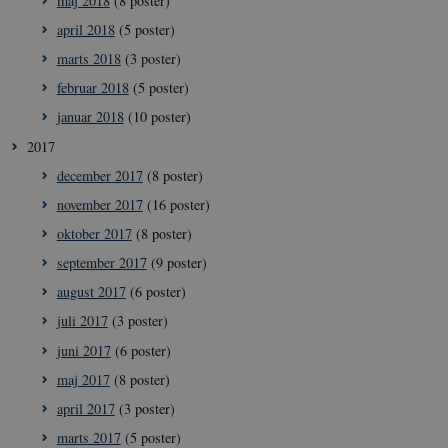
maj 2018
(8 poster)
__Secure-
icrofs.dk
Sess
typo3nonce_KbCW50Jg1s5208W1Mgs5Fg
april 2018
(5 poster)
__Secure-
icrofs.dk
Sess
marts 2018
(3 poster)
typo3nonce_HLwNSqnQsUApo3P_-skthQ
februar 2018
(5 poster)
__Secure-
icrofs.dk
Sess
typo3nonce_6hPMnfIy2oJvErvMQCxknw
januar 2018
(10 poster)
__Secure-typo3nonce_L8s1jVt-
icrofs.dk
Sess
_WWXhPPS6G0yKg
2017
_cfuvid
.vimeo.com
Sess
december 2017
(8 poster)
november 2017
(16 poster)
oktober 2017
(8 poster)
september 2017
(9 poster)
august 2017
(6 poster)
juli 2017
(3 poster)
juni 2017
(6 poster)
maj 2017
(8 poster)
april 2017
(3 poster)
marts 2017
(5 poster)