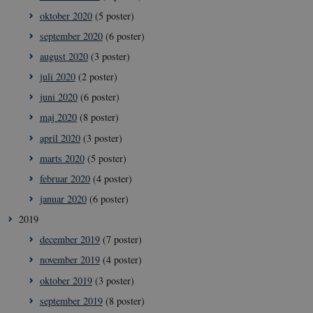
oktober 2020
(5 poster)
september 2020
(6 poster)
august 2020
(3 poster)
juli 2020
(2 poster)
__cf_bm
29
Cloudflare
minut
Inc.
juni 2020
(6 poster)
41
.vimeo.com
sekun
maj 2020
(8 poster)
april 2020
(3 poster)
marts 2020
(5 poster)
februar 2020
(4 poster)
januar 2020
(6 poster)
2019
december 2019
(7 poster)
__Secure-
icrofs.dk
Sess
typo3nonce_uOhyiEDPI1K_SmLRNTS49Q
november 2019
(4 poster)
__Secure-typo3nonce_ky-
icrofs.dk
Sess
oktober 2019
(3 poster)
9HhVKGisoSkjZJef_EA
september 2019
(8 poster)
CookieScriptConsent
1 å
CookieScript
icrofs.dk