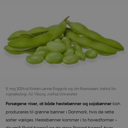
8. maj 2024
af
Kirsten Lønne Enggrob og Jim Rasmussen, Institut for
Agroøkologi, AU Viborg, Aarhus Universitet
Forsøgene viser, at både hestebønner og sojabønner
kan
produceres til grønne bønner i Danmark, hvis de rette
sorter vælges. Hestebønner kommer i to hovedformer –
de små (field beans) og de store (broad beans), hvor