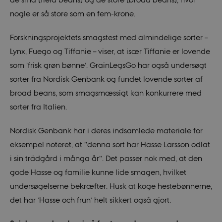
nogle er så store som en fem-krone.
Forskningsprojektets smagstest med almindelige sorter –
Lynx, Fuego og Tiffanie – viser, at især Tiffanie er lovende
som ’frisk grøn bønne’. GrainLegsGo har også undersøgt
sorter fra Nordisk Genbank og fundet lovende sorter af
broad beans, som smagsmæssigt kan konkurrere med
sorter fra Italien.
Nordisk Genbank har i deres indsamlede materiale for
eksempel noteret, at ”denna sort har Hasse Larsson odlat
i sin trädgård i många år”. Det passer nok med, at den
gode Hasse og familie kunne lide smagen, hvilket
undersøgelserne bekræfter. Husk at koge hestebønnerne,
det har ’Hasse och frun’ helt sikkert også gjort.