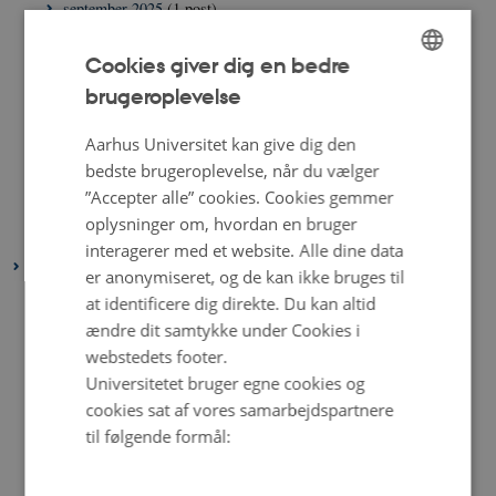
september 2025
(1 post)
august 2025
(2 poster)
Cookies giver dig en bedre
juni 2025
(2 poster)
brugeroplevelse
ENGLISH
maj 2025
(1 post)
DANISH
april 2025
(2 poster)
Aarhus Universitet kan give dig den
bedste brugeroplevelse, når du vælger
marts 2025
(2 poster)
”Accepter alle” cookies. Cookies gemmer
februar 2025
(2 poster)
oplysninger om, hvordan en bruger
januar 2025
(2 poster)
interagerer med et website. Alle dine data
2024
er anonymiseret, og de kan ikke bruges til
december 2024
(2 poster)
at identificere dig direkte. Du kan altid
ændre dit samtykke under Cookies i
november 2024
(3 poster)
webstedets footer.
oktober 2024
(2 poster)
Universitetet bruger egne cookies og
september 2024
(4 poster)
cookies sat af vores samarbejdspartnere
august 2024
(2 poster)
til følgende formål:
juli 2024
(2 poster)
juni 2024
(2 poster)