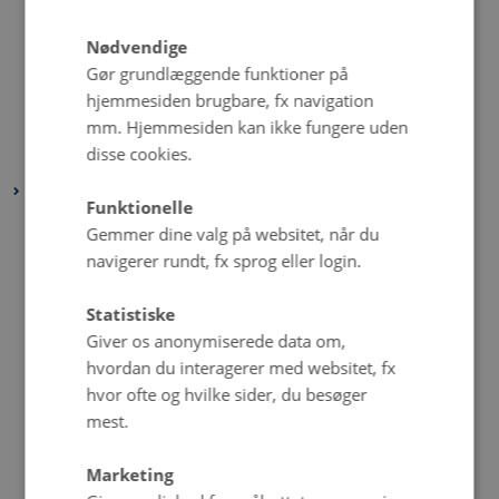
maj 2024
(1 post)
Nødvendige
april 2024
(3 poster)
Gør grundlæggende funktioner på
marts 2024
(2 poster)
hjemmesiden brugbare, fx navigation
mm. Hjemmesiden kan ikke fungere uden
februar 2024
(2 poster)
disse cookies.
januar 2024
(1 post)
2023
Funktionelle
december 2023
(3 poster)
Gemmer dine valg på websitet, når du
november 2023
(1 post)
navigerer rundt, fx sprog eller login.
oktober 2023
(2 poster)
Statistiske
september 2023
(2 poster)
Giver os anonymiserede data om,
august 2023
(3 poster)
hvordan du interagerer med websitet, fx
juli 2023
(2 poster)
hvor ofte og hvilke sider, du besøger
juni 2023
(6 poster)
mest.
maj 2023
(4 poster)
Marketing
april 2023
(2 poster)