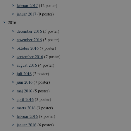
februar 2017
(12 poster)
januar 2017
(9 poster)
2016
december 2016
(5 poster)
november 2016
(5 poster)
oktober 2016
(7 poster)
september 2016
(7 poster)
__Secure-
icrofs.dk
Sess
typo3nonce_5S7YjnfIugjoYMP23XXrRA
august 2016
(4 poster)
__Secure-
icrofs.dk
Sess
juli 2016
(2 poster)
typo3nonce_kLqX61KS5uKaPbIDyVB_5A
juni 2016
(7 poster)
__Secure-
icrofs.dk
Sess
typo3nonce_cljP1ldCu8Vq95hMtYLNxw
maj 2016
(5 poster)
april 2016
(3 poster)
marts 2016
(3 poster)
Navn
/ Domæne
Udløb
Beskrivelse
februar 2016
(8 poster)
VISITOR_INFO1_LIVE
5
Denne cookie
Google LLC
januar 2016
(6 poster)
Navn
/ Domæne
Udløb
Beskrivelse
måneder
sættes af YouT
.youtube.com