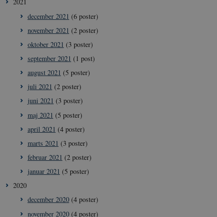
2021
Nødvendige
Statistiske
Marketing
december 2021
(6 poster)
november 2021
(2 poster)
Nødvendige cookies hjælper med at gøre
hjemmesiden brugbar ved at aktivere nogle
oktober 2021
(3 poster)
grundlæggende funktioner som navigation mm.
Hjemmesiden kan ikke fungerer uden disse cookies.
september 2021
(1 post)
Navn
/ Domæne
Udl
august 2021
(5 poster)
VISITOR_PRIVACY_METADATA
5
YouTube
juli 2021
(2 poster)
måne
.youtube.com
4 ug
juni 2021
(3 poster)
maj 2021
(5 poster)
april 2021
(4 poster)
marts 2021
(3 poster)
februar 2021
(2 poster)
januar 2021
(5 poster)
2020
december 2020
(4 poster)
november 2020
(4 poster)