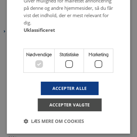
Giver mulighed for målrettet annoncering
marts 2023
(4 poster)
på denne og andre hjemmesider, så du får
februar 2023
(2 poster)
vist det indhold, der er mest relevant for
dig.
januar 2023
(4 poster)
Uklassificeret
2022
december 2022
(1 post)
november 2022
(2 poster)
Nødvendige
Statistiske
Marketing
oktober 2022
(4 poster)
september 2022
(4 poster)
august 2022
(4 poster)
juli 2022
(5 poster)
ACCEPTER ALLE
juni 2022
(1 post)
maj 2022
(6 poster)
ACCEPTER VALGTE
april 2022
(4 poster)
februar 2022
(4 poster)
LÆS MERE OM COOKIES
januar 2022
(3 poster)