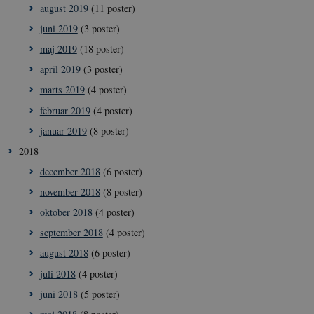
august 2019
(11 poster)
juni 2019
(3 poster)
maj 2019
(18 poster)
april 2019
(3 poster)
marts 2019
(4 poster)
februar 2019
(4 poster)
januar 2019
(8 poster)
2018
__Secure-
icrofs.dk
Sess
december 2018
(6 poster)
typo3nonce__gmD7aT5GgP4rEaReeoT4Q
november 2018
(8 poster)
__Secure-typo3nonce_9pF_MH-
icrofs.dk
Sess
o6zI1ofHsZUGvzQ
oktober 2018
(4 poster)
__Secure-typo3nonce_rgWAq6nC-
icrofs.dk
Sess
september 2018
(4 poster)
PFH_166HooM7A
august 2018
(6 poster)
__Secure-
icrofs.dk
Sess
typo3nonce_uX4Mhl8RLqBZsOkbydAwew
juli 2018
(4 poster)
__Secure-
icrofs.dk
Sess
juni 2018
(5 poster)
typo3nonce_8l0UJ2f7DKxv4hHSHupSxA