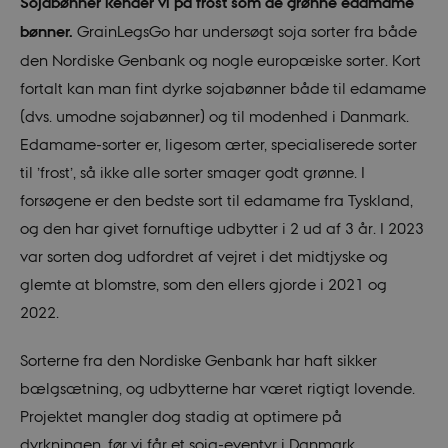
Sojabønner kender vi på frost som de grønne edamame
bønner.
GrainLegsGo har undersøgt soja sorter fra både
den Nordiske Genbank og nogle europæiske sorter. Kort
fortalt kan man fint dyrke sojabønner både til edamame
(dvs. umodne sojabønner) og til modenhed i Danmark.
Edamame-sorter er, ligesom ærter, specialiserede sorter
til ’frost’, så ikke alle sorter smager godt grønne. I
forsøgene er den bedste sort til edamame fra Tyskland,
og den har givet fornuftige udbytter i 2 ud af 3 år. I 2023
var sorten dog udfordret af vejret i det midtjyske og
glemte at blomstre, som den ellers gjorde i 2021 og
2022.
Sorterne fra den Nordiske Genbank har haft sikker
bælgsætning, og udbytterne har været rigtigt lovende.
Projektet mangler dog stadig at optimere på
dyrkningen, før vi får et soja-eventyr i Danmark.