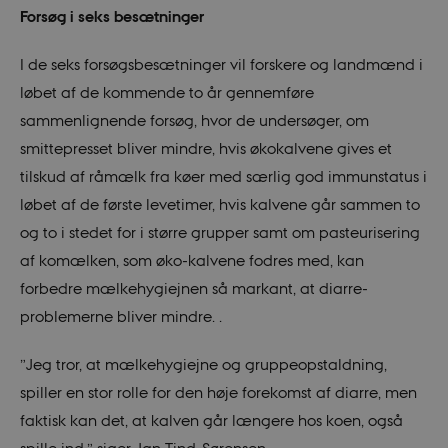
Forsøg i seks besætninger
I de seks forsøgsbesætninger vil forskere og landmænd i
løbet af de kommende to år gennemføre
sammenlignende forsøg, hvor de undersøger, om
smittepresset bliver mindre, hvis økokalvene gives et
tilskud af råmælk fra køer med særlig god immunstatus i
løbet af de første levetimer, hvis kalvene går sammen to
og to i stedet for i større grupper samt om pasteurisering
af komælken, som øko-kalvene fodres med, kan
forbedre mælkehygiejnen så markant, at diarre-
problemerne bliver mindre. .
”Jeg tror, at mælkehygiejne og gruppeopstaldning,
spiller en stor rolle for den høje forekomst af diarre, men
faktisk kan det, at kalven går længere hos koen, også
spille ind,” siger Jan Tind-Sørensen.