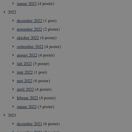
januar 2023
(4 poster)
Nødvendige cookies hjælper med at gøre
2022
hjemmesiden brugbar ved at aktivere nogle
grundlæggende funktioner som navigation mm.
december 2022
(1 post)
Hjemmesiden kan ikke fungerer uden disse cookies.
november 2022
(2 poster)
Navn
/ Domæne
Udl
oktober 2022
(4 poster)
VISITOR_PRIVACY_METADATA
5
YouTube
september 2022
(4 poster)
måne
.youtube.com
4 ug
august 2022
(4 poster)
juli 2022
(5 poster)
juni 2022
(1 post)
maj 2022
(6 poster)
april 2022
(4 poster)
februar 2022
(4 poster)
januar 2022
(3 poster)
2021
december 2021
(6 poster)