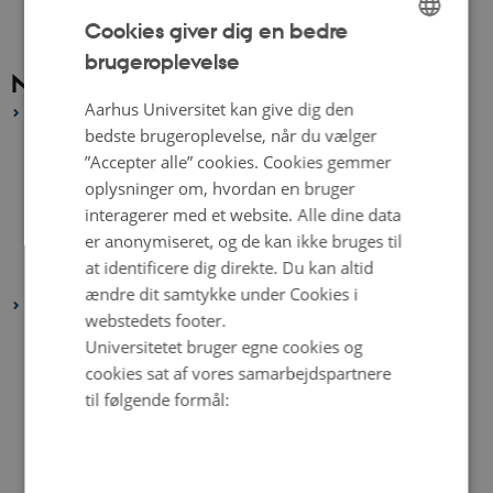
Cookies giver dig en bedre
brugeroplevelse
ENGLISH
Nyhedsarkiv
DANISH
Aarhus Universitet kan give dig den
2026
bedste brugeroplevelse, når du vælger
juni 2026
(2 poster)
”Accepter alle” cookies. Cookies gemmer
maj 2026
(2 poster)
oplysninger om, hvordan en bruger
marts 2026
(2 poster)
interagerer med et website. Alle dine data
er anonymiseret, og de kan ikke bruges til
februar 2026
(3 poster)
at identificere dig direkte. Du kan altid
januar 2026
(3 poster)
ændre dit samtykke under Cookies i
2025
webstedets footer.
december 2025
(1 post)
Universitetet bruger egne cookies og
november 2025
(2 poster)
cookies sat af vores samarbejdspartnere
til følgende formål:
oktober 2025
(6 poster)
september 2025
(1 post)
august 2025
(2 poster)