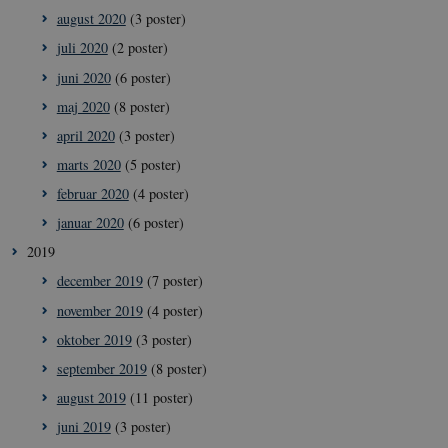
august 2020
(3 poster)
juli 2020
(2 poster)
juni 2020
(6 poster)
maj 2020
(8 poster)
april 2020
(3 poster)
marts 2020
(5 poster)
februar 2020
(4 poster)
__Secure-
icrofs.dk
Sess
typo3nonce__gmD7aT5GgP4rEaReeoT4Q
januar 2020
(6 poster)
__Secure-typo3nonce_9pF_MH-
icrofs.dk
Sess
2019
o6zI1ofHsZUGvzQ
december 2019
(7 poster)
__Secure-typo3nonce_rgWAq6nC-
icrofs.dk
Sess
PFH_166HooM7A
november 2019
(4 poster)
__Secure-
icrofs.dk
Sess
oktober 2019
(3 poster)
typo3nonce_uX4Mhl8RLqBZsOkbydAwew
september 2019
(8 poster)
__Secure-
icrofs.dk
Sess
typo3nonce_8l0UJ2f7DKxv4hHSHupSxA
august 2019
(11 poster)
__Secure-
icrofs.dk
Sess
juni 2019
(3 poster)
typo3nonce_KbCW50Jg1s5208W1Mgs5Fg