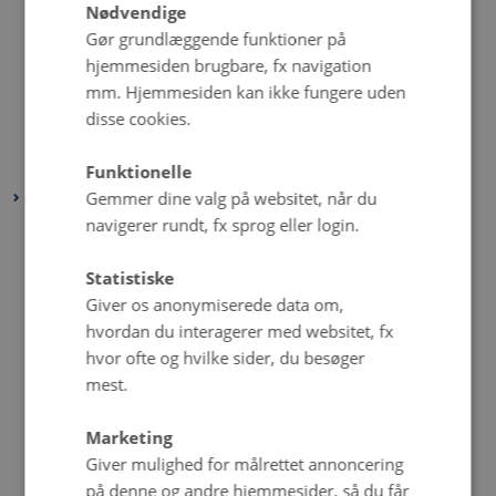
juni 2025
(2 poster)
Nødvendige
maj 2025
(1 post)
Gør grundlæggende funktioner på
hjemmesiden brugbare, fx navigation
april 2025
(2 poster)
mm. Hjemmesiden kan ikke fungere uden
marts 2025
(2 poster)
disse cookies.
februar 2025
(2 poster)
januar 2025
(2 poster)
Funktionelle
Gemmer dine valg på websitet, når du
2024
navigerer rundt, fx sprog eller login.
december 2024
(2 poster)
november 2024
(3 poster)
Statistiske
oktober 2024
(2 poster)
Giver os anonymiserede data om,
september 2024
(4 poster)
hvordan du interagerer med websitet, fx
hvor ofte og hvilke sider, du besøger
august 2024
(2 poster)
mest.
juli 2024
(2 poster)
juni 2024
(2 poster)
Marketing
maj 2024
(1 post)
Giver mulighed for målrettet annoncering
april 2024
(3 poster)
på denne og andre hjemmesider, så du får