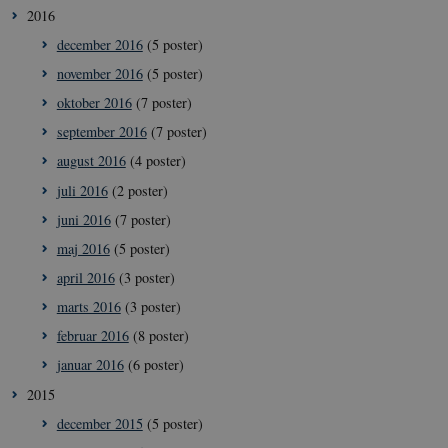
ift. YouTube-vi
registrerer statistiske
.icrofs.dk
2016
som er indlejret
data ift. besøgendes
hjemmesider. 
adfærd på
kan også fastsl
december 2016
(5 poster)
hjemmesiden. Den
den besøgende
bruges af
hjemmesiden
november 2016
(5 poster)
hjemmesideudbyderen
bruger en ny el
til interne analyser.
en gammel ver
oktober 2016
(7 poster)
af YouTubes
interface.
september 2016
(7 poster)
__Secure-YNID
.youtube.com
5
Dette er en
august 2016
(4 poster)
måneder
sikkerhedsorien
4 uger
cookie, der sæt
juli 2016
(2 poster)
YouTube. Den
beskytter
juni 2016
(7 poster)
loginprocesser 
sikrer sikker
maj 2016
(5 poster)
brugeradgang.
april 2016
(3 poster)
YSC
Session
Denne cookie
Google LLC
sættes af YouT
.youtube.com
marts 2016
(3 poster)
for at overvåge
visninger af
februar 2016
(8 poster)
indlejrede vide
januar 2016
(6 poster)
__Secure-
.youtube.com
5
YouTube bruge
ROLLOUT_TOKEN
måneder
denne cookie ti
2015
4 uger
lancere nye
funktioner og 
december 2015
(5 poster)
den tilhørende
effekt, når andr