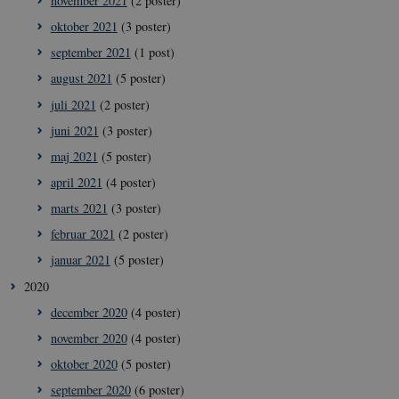
november 2021
(2 poster)
oktober 2021
(3 poster)
september 2021
(1 post)
august 2021
(5 poster)
__cf_bm
29
Cloudflare
minut
Inc.
41
juli 2021
(2 poster)
.vimeo.com
sekun
juni 2021
(3 poster)
maj 2021
(5 poster)
april 2021
(4 poster)
marts 2021
(3 poster)
februar 2021
(2 poster)
januar 2021
(5 poster)
__Secure-
icrofs.dk
Sess
2020
typo3nonce_uOhyiEDPI1K_SmLRNTS49Q
december 2020
(4 poster)
__Secure-typo3nonce_ky-
icrofs.dk
Sess
9HhVKGisoSkjZJef_EA
november 2020
(4 poster)
CookieScriptConsent
1 å
CookieScript
oktober 2020
(5 poster)
icrofs.dk
september 2020
(6 poster)