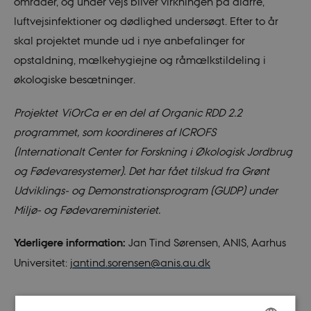
områder, og under vejs bliver virkningen på diarré,
luftvejsinfektioner og dødlighed undersøgt. Efter to år
skal projektet munde ud i nye anbefalinger for
opstaldning, mælkehygiejne og råmælkstildeling i
økologiske besætninger.
Projektet ViOrCa er en del af Organic RDD 2.2
programmet, som koordineres af ICROFS
(Internationalt Center for Forskning i Økologisk Jordbrug
og Fødevaresystemer). Det har fået tilskud fra Grønt
Udviklings- og Demonstrationsprogram (GUDP) under
Miljø- og Fødevareministeriet.
Yderligere information:
Jan Tind Sørensen, ANIS, Aarhus
Universitet:
jantind.sorensen@anis.au.dk