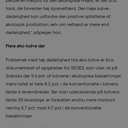
betale en merpris for den økologiske mælk, er det bl.a.
fordi, de forventer høj dyrevelfærd. Den høje kalve-
dødelighed kan udfordre den positive opfattelse af
økologisk produktion, selv om velfærd er mere end
dødelighed,” påpeger han.
Flere øko-kalve dør
Problemet med høj dødelighed hos øko-kalve er bl.a.
dokumenteret af opgørelser fra SEGES, som viser, at på
årsbasis dør 9,4 pct. af kalvene i økologiske besætninger,
mens tallet er hele 8,2 pct. i de konventionelle i kalvens
første 6 levemåneder. Ser man udelukkende på kalvens
første 30 levedage, er forskellen endnu mere markant,
nemlig 5,7 pct. mod 4,7 pct i de konventionelle
besætninger.