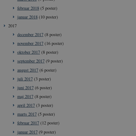
februar 2018
(5 poster)
januar 2018
(10 poster)
2017
december 2017
(8 poster)
november 2017
(16 poster)
oktober 2017
(8 poster)
__Secure-
icrofs.dk
Sess
typo3nonce_5S7YjnfIugjoYMP23XXrRA
september 2017
(9 poster)
__Secure-
icrofs.dk
Sess
typo3nonce_kLqX61KS5uKaPbIDyVB_5A
august 2017
(6 poster)
__Secure-
icrofs.dk
Sess
juli 2017
(3 poster)
typo3nonce_cljP1ldCu8Vq95hMtYLNxw
juni 2017
(6 poster)
maj 2017
(8 poster)
april 2017
(3 poster)
Navn
/ Domæne
Udløb
Beskrivelse
marts 2017
(5 poster)
VISITOR_INFO1_LIVE
5
Denne cookie
Google LLC
Navn
/ Domæne
Udløb
Beskrivelse
februar 2017
(12 poster)
måneder
sættes af YouT
.youtube.com
4 uger
for at holde sty
nmstat
1 år 1
Denne cookie sættes af
Siteimprove
januar 2017
(9 poster)
brugerpræferen
måned
SiteImprove.Den
A/S