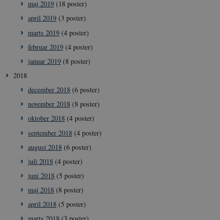
maj 2019
(18 poster)
__Secure-
icrofs.dk
Sess
typo3nonce_HLwNSqnQsUApo3P_-skthQ
april 2019
(3 poster)
__Secure-
icrofs.dk
Sess
marts 2019
(4 poster)
typo3nonce_6hPMnfIy2oJvErvMQCxknw
februar 2019
(4 poster)
__Secure-typo3nonce_L8s1jVt-
icrofs.dk
Sess
_WWXhPPS6G0yKg
januar 2019
(8 poster)
_cfuvid
.vimeo.com
Sess
2018
december 2018
(6 poster)
november 2018
(8 poster)
oktober 2018
(4 poster)
september 2018
(4 poster)
august 2018
(6 poster)
juli 2018
(4 poster)
juni 2018
(5 poster)
maj 2018
(8 poster)
april 2018
(5 poster)
marts 2018
(3 poster)