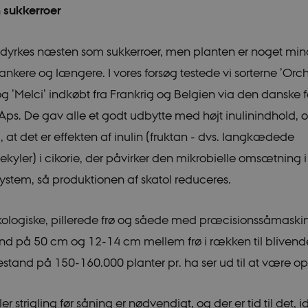
 sukkerroer
 dyrkes næsten som sukkerroer, men planten er noget min
lankere og længere. I vores forsøg testede vi sorterne ’Orch
g ’Melci’ indkøbt fra Frankrig og Belgien via den danske 
Aps. De gav alle et godt udbytte med højt inulinindhold,
 at det er effekten af inulin (fruktan - dvs. langkædede
ekyler) i cikorie, der påvirker den mikrobielle omsætning i
system, så produktionen af skatol reduceres.
kologiske, pillerede frø og såede med præcisionssåmask
d på 50 cm og 12-14 cm mellem frø i rækken til blivend
stand på 150-160.000 planter pr. ha ser ud til at være o
er strigling før såning er nødvendigt, og der er tid til det, i