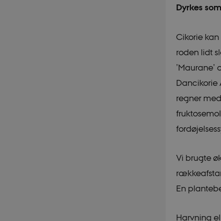
Dyrkes som
Cikorie kan
roden lidt s
’Maurane’ o
Dancikorie 
regner med,
fruktosemol
fordøjelses
Vi brugte ø
rækkeafstan
En plantebe
Harvning ell