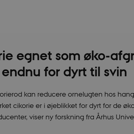
rie egnet som øko-afg
ndnu for dyrt til svin
ikorierod kan reducere ornelugten hos hang
ket cikorie er i øjeblikket for dyrt for de øk
ucenter, viser ny forskning fra Århus Univer