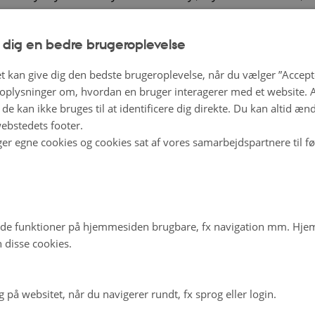
 før ca. 1. maj. For tidlig såning med kulde vil give stokløb
oldes ren med radrensning og håndhakning. Har man gjor
 dig en bedre brugeroplevelse
 kan lugning undgås, og det er at foretrække, fordi lugning
t kan give dig den bedste brugeroplevelse, når du vælger ”Accepte
en uforholdsmæssigt meget.
plysninger om, hvordan en bruger interagerer med et website. Al
de kan ikke bruges til at identificere dig direkte. Du kan altid æn
es med ca. 120 kg N i form af gylle, hønsemøg eller ande
ebstedets footer.
ger egne cookies og cookies sat af vores samarbejdspartnere til f
 der skal være ca. 30 kg P og ca. 150 kg K/ha. Patentkali
om supplerende K. Vi havde ikke problemer med sygdom
 vores afgrøder, men knoldbægersvamp og nematoder ka
de funktioner på hjemmesiden brugbare, fx navigation mm. Hj
 disse cookies.
 pr. kg
på websitet, når du navigerer rundt, fx sprog eller login.
orsøgene blev høstet på tre forskellige udviklingstrin og ana