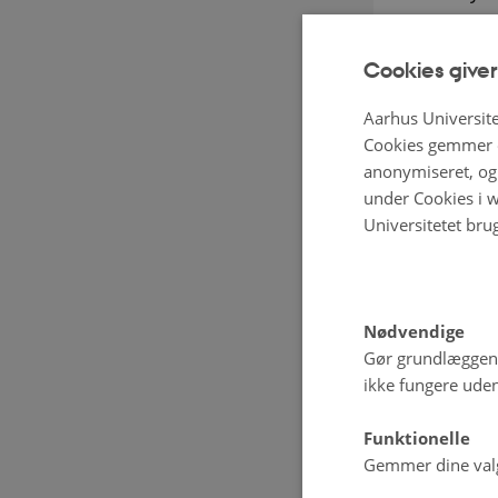
ikke bør sås
Afgrøden h
Cookies giver
forarbejde,
Aarhus Universite
produktion
Cookies gemmer o
anonymiseret, og 
Cikorie gød
under Cookies i w
Universitetet bru
gødning, og
anvendes s
skadedyr i
Nødvendige
problem.
Gør grundlæggen
ikke fungere uden
Op til 11 kr.
Funktionelle
Gemmer dine valg 
Cikorien i f