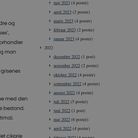
maj 2023
(4 poster)
april 2023
(2 poster)
marts 2023
(4 poster)
dre og
februar 2023
(2 poster)
ies’,
januar 2023
(4 poster)
forhandler
2022
 og man
december 2022
(1 post)
november 2022
(2 poster)
 grisenes
oktober 2022
(4 poster)
september 2022
(4 poster)
august 2022
(4 poster)
ine med den
juli 2022
(5 poster)
e bestand.
juni 2022
(1 post)
ptimal.
maj 2022
(6 poster)
april 2022
(4 poster)
det cikorie
februar 2022
(4 poster)