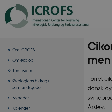
Ciko
Om ICROFS
men e
Om økologi
Temasider
Tørret c
Økologiens bidrag til
dansk dyr
samfundsgoder
svineprod
Nyheder
Årslev.
Kalender