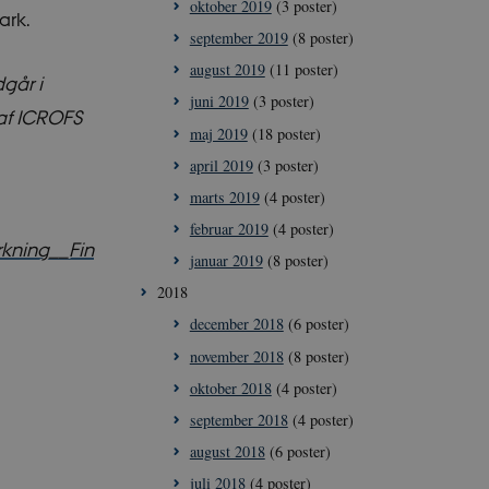
oktober 2019
(3 poster)
ark.
september 2019
(8 poster)
august 2019
(11 poster)
ioner som navigation
går i
juni 2019
(3 poster)
 af ICROFS
maj 2019
(18 poster)
me brugerens
april 2019
(3 poster)
eres interaktion
data på den
marts 2019
(4 poster)
ige politikker for
ninger og
februar 2019
(4 poster)
er bliver hædret i
rkning__Fin
januar 2019
(8 poster)
ne mellem
2018
nligt for
e rapporter om
december 2018
(6 poster)
november 2018
(8 poster)
oktober 2018
(4 poster)
september 2018
(4 poster)
Script.com-
august 2018
(6 poster)
er om samtykke til
at Cookie-
juli 2018
(4 poster)