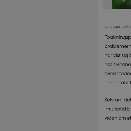
28. august 201
Forskningsp
problemerne
har vist si
hos svinene
svindefoder
gennemført v
Selv om det 
imidlertid b
viden om øk