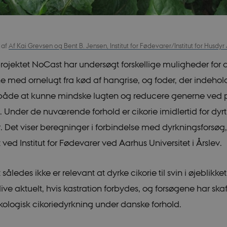
5
af
Af Kai Grevsen og Bent B. Jensen, Institut for Fødevarer/Institut for Husdyr
rojektet NoCast har undersøgt forskellige muligheder for 
 med ornelugt fra kød af hangrise, og foder, der indehold
g både at kunne mindske lugten og reducere generne ved p
. Under de nuværende forhold er cikorie imidlertid for dyr
. Det viser beregninger i forbindelse med dyrkningsforsøg,
ed Institut for Fødevarer ved Aarhus Universitet i Årslev.
således ikke er relevant at dyrke cikorie til svin i øjeblikke
live aktuelt, hvis kastration forbydes, og forsøgene har skaf
ologisk cikoriedyrkning under danske forhold.