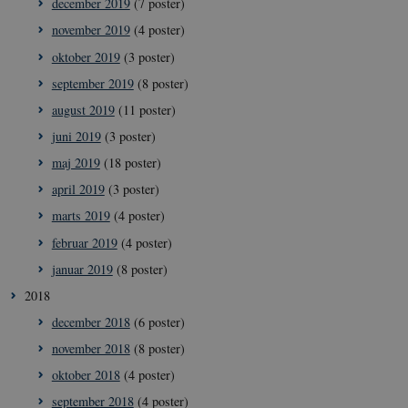
december 2019
(7 poster)
november 2019
(4 poster)
oktober 2019
(3 poster)
september 2019
(8 poster)
august 2019
(11 poster)
juni 2019
(3 poster)
__Secure-
icrofs.dk
Sess
maj 2019
(18 poster)
typo3nonce_uOhyiEDPI1K_SmLRNTS49Q
april 2019
(3 poster)
__Secure-typo3nonce_ky-
icrofs.dk
Sess
9HhVKGisoSkjZJef_EA
marts 2019
(4 poster)
CookieScriptConsent
1 å
CookieScript
februar 2019
(4 poster)
icrofs.dk
januar 2019
(8 poster)
2018
december 2018
(6 poster)
november 2018
(8 poster)
oktober 2018
(4 poster)
september 2018
(4 poster)