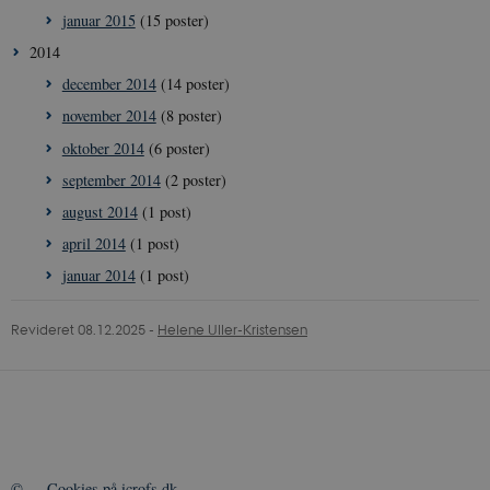
januar 2015
(15 poster)
__Secure-YNID
.youtube.com
5
Dette er en
måneder
sikkerhedsorien
4 uger
cookie, der sæt
2014
YouTube. Den
beskytter
december 2014
(14 poster)
loginprocesser 
sikrer sikker
november 2014
(8 poster)
brugeradgang.
oktober 2014
(6 poster)
YSC
Session
Denne cookie
Google LLC
sættes af YouT
.youtube.com
september 2014
(2 poster)
for at overvåge
visninger af
august 2014
(1 post)
indlejrede vide
april 2014
(1 post)
__Secure-
.youtube.com
5
YouTube bruge
ROLLOUT_TOKEN
måneder
denne cookie ti
januar 2014
(1 post)
4 uger
lancere nye
funktioner og 
den tilhørende
effekt, når andr
Revideret 08.12.2025
-
Helene Uller-Kristensen
eksisterende
cookies og
identifikatorer 
kan bruges til
samme formål.
©
—
Cookies på icrofs.dk