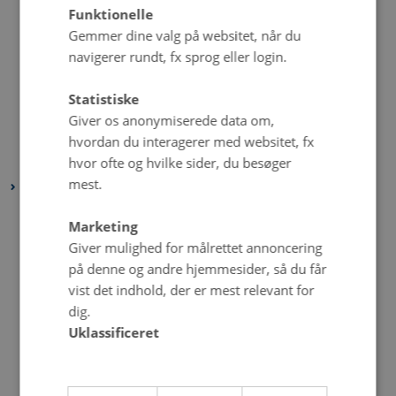
juli 2023
(2 poster)
Funktionelle
juni 2023
(6 poster)
Gemmer dine valg på websitet, når du
navigerer rundt, fx sprog eller login.
maj 2023
(4 poster)
april 2023
(2 poster)
Statistiske
marts 2023
(4 poster)
Giver os anonymiserede data om,
februar 2023
(2 poster)
hvordan du interagerer med websitet, fx
januar 2023
(4 poster)
hvor ofte og hvilke sider, du besøger
mest.
2022
december 2022
(1 post)
Marketing
november 2022
(2 poster)
Giver mulighed for målrettet annoncering
oktober 2022
(4 poster)
på denne og andre hjemmesider, så du får
vist det indhold, der er mest relevant for
september 2022
(4 poster)
dig.
august 2022
(4 poster)
Uklassificeret
juli 2022
(5 poster)
juni 2022
(1 post)
maj 2022
(6 poster)