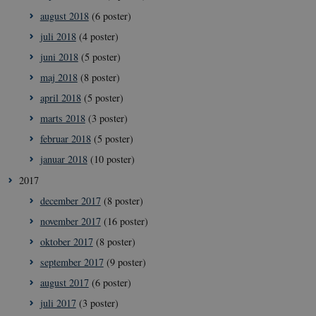
august 2018
(6 poster)
juli 2018
(4 poster)
__Secure-
icrofs.dk
Sess
juni 2018
(5 poster)
typo3nonce__gmD7aT5GgP4rEaReeoT4Q
maj 2018
(8 poster)
__Secure-typo3nonce_9pF_MH-
icrofs.dk
Sess
o6zI1ofHsZUGvzQ
april 2018
(5 poster)
__Secure-typo3nonce_rgWAq6nC-
icrofs.dk
Sess
PFH_166HooM7A
marts 2018
(3 poster)
__Secure-
icrofs.dk
Sess
februar 2018
(5 poster)
typo3nonce_uX4Mhl8RLqBZsOkbydAwew
januar 2018
(10 poster)
__Secure-
icrofs.dk
Sess
typo3nonce_8l0UJ2f7DKxv4hHSHupSxA
2017
__Secure-
icrofs.dk
Sess
december 2017
(8 poster)
typo3nonce_KbCW50Jg1s5208W1Mgs5Fg
november 2017
(16 poster)
__Secure-
icrofs.dk
Sess
typo3nonce_HLwNSqnQsUApo3P_-skthQ
oktober 2017
(8 poster)
__Secure-
icrofs.dk
Sess
september 2017
(9 poster)
typo3nonce_6hPMnfIy2oJvErvMQCxknw
august 2017
(6 poster)
__Secure-typo3nonce_L8s1jVt-
icrofs.dk
Sess
_WWXhPPS6G0yKg
juli 2017
(3 poster)