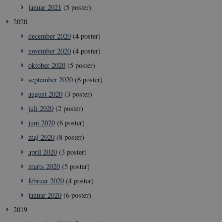
VISITOR_PRIVACY_METADATA
5
YouTube
januar 2021
(5 poster)
måne
.youtube.com
4 ug
2020
december 2020
(4 poster)
november 2020
(4 poster)
oktober 2020
(5 poster)
september 2020
(6 poster)
august 2020
(3 poster)
juli 2020
(2 poster)
juni 2020
(6 poster)
maj 2020
(8 poster)
april 2020
(3 poster)
marts 2020
(5 poster)
februar 2020
(4 poster)
januar 2020
(6 poster)
__cf_bm
29
Cloudflare
minut
Inc.
2019
41
.vimeo.com
sekun