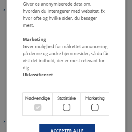
januar 2024
(1 post)
Giver os anonymiserede data om,
2023
hvordan du interagerer med websitet, fx
hvor ofte og hvilke sider, du besøger
december 2023
(3 poster)
mest.
november 2023
(1 post)
oktober 2023
(2 poster)
Marketing
september 2023
(2 poster)
Giver mulighed for målrettet annoncering
august 2023
(3 poster)
på denne og andre hjemmesider, så du får
vist det indhold, der er mest relevant for
juli 2023
(2 poster)
dig.
juni 2023
(6 poster)
Uklassificeret
maj 2023
(4 poster)
april 2023
(2 poster)
marts 2023
(4 poster)
Nødvendige
Statistiske
Marketing
februar 2023
(2 poster)
januar 2023
(4 poster)
2022
december 2022
(1 post)
ACCEPTER ALLE