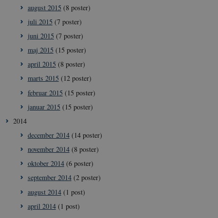
august 2015
(8 poster)
YSC
Session
Denne cookie
Google LLC
sættes af YouT
.youtube.com
juli 2015
(7 poster)
for at overvåge
visninger af
juni 2015
(7 poster)
indlejrede vide
maj 2015
(15 poster)
__Secure-
.youtube.com
5
YouTube bruge
ROLLOUT_TOKEN
måneder
denne cookie ti
april 2015
(8 poster)
4 uger
lancere nye
funktioner og 
marts 2015
(12 poster)
den tilhørende
effekt, når andr
februar 2015
(15 poster)
eksisterende
cookies og
identifikatorer 
januar 2015
(15 poster)
kan bruges til
samme formål.
2014
december 2014
(14 poster)
november 2014
(8 poster)
oktober 2014
(6 poster)
september 2014
(2 poster)
august 2014
(1 post)
april 2014
(1 post)