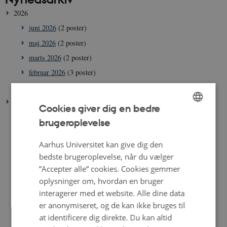
2026
juni 2026
(2 poster)
maj 2026
(2 poster)
marts 2026
(2 poster)
februar 2026
(3 poster)
januar 2026
(3 poster)
2025
Cookies giver dig en bedre
december 2025
(1 post)
brugeroplevelse
ENGLISH
november 2025
(2 poster)
DANISH
Aarhus Universitet kan give dig den
oktober 2025
(6 poster)
bedste brugeroplevelse, når du vælger
september 2025
(1 post)
”Accepter alle” cookies. Cookies gemmer
august 2025
(2 poster)
oplysninger om, hvordan en bruger
juni 2025
(2 poster)
interagerer med et website. Alle dine data
er anonymiseret, og de kan ikke bruges til
maj 2025
(1 post)
at identificere dig direkte. Du kan altid
april 2025
(2 poster)