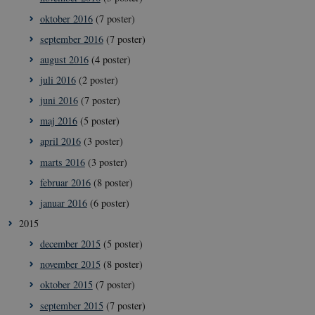
typo3nonce_cljP1ldCu8Vq95hMtYLNxw
oktober 2016
(7 poster)
september 2016
(7 poster)
august 2016
(4 poster)
Navn
/ Domæne
Udløb
Beskrivelse
juli 2016
(2 poster)
VISITOR_INFO1_LIVE
5
Denne cookie
Google LLC
Navn
/ Domæne
Udløb
Beskrivelse
juni 2016
(7 poster)
måneder
sættes af YouT
.youtube.com
4 uger
for at holde sty
nmstat
1 år 1
Denne cookie sættes af
Siteimprove
maj 2016
(5 poster)
brugerpræferen
måned
SiteImprove.Den
A/S
ift. YouTube-vi
registrerer statistiske
.icrofs.dk
april 2016
(3 poster)
som er indlejret
data ift. besøgendes
hjemmesider. 
adfærd på
kan også fastsl
marts 2016
(3 poster)
hjemmesiden. Den
den besøgende
bruges af
hjemmesiden
februar 2016
(8 poster)
hjemmesideudbyderen
bruger en ny el
til interne analyser.
en gammel ver
januar 2016
(6 poster)
af YouTubes
interface.
2015
__Secure-YNID
.youtube.com
5
Dette er en
december 2015
(5 poster)
måneder
sikkerhedsorien
4 uger
cookie, der sæt
november 2015
(8 poster)
YouTube. Den
beskytter
oktober 2015
(7 poster)
loginprocesser 
sikrer sikker
september 2015
(7 poster)
brugeradgang.