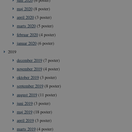
juni 2020
(6 poster)
maj 2020
(8 poster)
__Secure-
icrofs.dk
Sess
april 2020
(3 poster)
typo3nonce_uOhyiEDPI1K_SmLRNTS49Q
marts 2020
(5 poster)
__Secure-typo3nonce_ky-
icrofs.dk
Sess
9HhVKGisoSkjZJef_EA
februar 2020
(4 poster)
CookieScriptConsent
1 å
CookieScript
januar 2020
(6 poster)
icrofs.dk
2019
december 2019
(7 poster)
november 2019
(4 poster)
oktober 2019
(3 poster)
september 2019
(8 poster)
august 2019
(11 poster)
juni 2019
(3 poster)
maj 2019
(18 poster)
__Secure-
icrofs.dk
Sess
typo3nonce__gmD7aT5GgP4rEaReeoT4Q
april 2019
(3 poster)
__Secure-typo3nonce_9pF_MH-
icrofs.dk
Sess
marts 2019
(4 poster)
o6zI1ofHsZUGvzQ