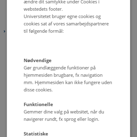
ændre dit samtykke under Cookies i
marts 2025
(2 poster)
webstedets footer.
februar 2025
(2 poster)
Universitetet bruger egne cookies og
januar 2025
(2 poster)
cookies sat af vores samarbejdspartnere
til følgende formål:
2024
december 2024
(2 poster)
november 2024
(3 poster)
oktober 2024
(2 poster)
Nødvendige
september 2024
(4 poster)
Gør grundlæggende funktioner på
hjemmesiden brugbare, fx navigation
august 2024
(2 poster)
mm. Hjemmesiden kan ikke fungere uden
juli 2024
(2 poster)
disse cookies.
juni 2024
(2 poster)
maj 2024
(1 post)
Funktionelle
Gemmer dine valg på websitet, når du
april 2024
(3 poster)
navigerer rundt, fx sprog eller login.
marts 2024
(2 poster)
februar 2024
(2 poster)
Statistiske