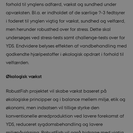
forhold til ynglens adfærd, vækst og sundhed under
opvæksten. Bl.a. er indholdet af de særlige ?-3 fedtsyrer
i foderet til ynglen vigtig for vækst, sundhed og velfærd,
men herunder robusthed over for stress. Dette skal
undersøges ved stress-tests samt challenge-tests over for
YDS. Endvidere belyses effekten af vandbehandling med
godkendte hjælpestoffer i økologisk opdræt i forhold til
velfærden.
Økologisk vækst
RobustFish projektet vil skabe vækst baseret på
økologiske principper og i balance mellem miljø, etik og
økonomi, men indsatsen vil tillige styrke den
konventionelle ørredproduktion ved lavere forekomst af
YDS, reduceret sygdomsbehandling og lavere
miljøpåvirkning. RobustFish vil også bidrage med vigtig