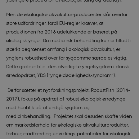
Men de økologiske akvakultur-producenter står overfor
store udfordringer, fordi EU-regler kræver, at
produktionen fra 2016 udelukkende er baseret på
økologisk yngel. Da medicinsk behandling kun er tilladt i
stærkt begrænset omfang i økologisk akvakultur, er
ynglens robusthed over for sygdomme særdeles vigtig.
Dette gælder bl.a. den alvorligste yngelsygdom i dansk
ørredopdræt, YDS (”yngeldødeligheds-syndrom”).
Derfor sætter et nyt forskningsprojekt, RobustFish (2014-
2017), fokus på opdræt af robust økologisk ørredyngel
med henblik på at undgå sygdom og
medicinbehandling. Projektet skal desuden skaffe viden
om markedsforhold for økologiske akvakulturprodukter,
forbrugeradfærd og udviklings-potentialer for økologisk