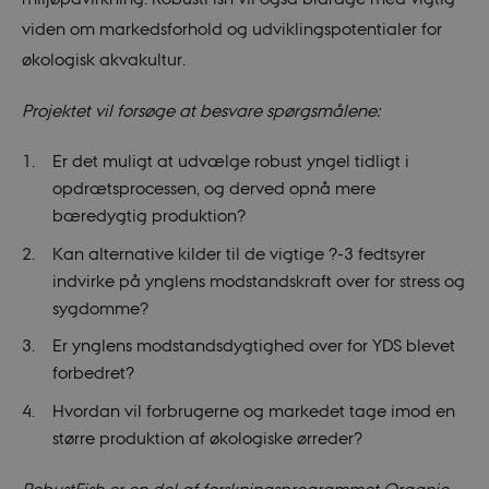
viden om markedsforhold og udviklingspotentialer for
økologisk akvakultur.
Projektet vil forsøge at besvare spørgsmålene:
Er det muligt at udvælge robust yngel tidligt i
opdrætsprocessen, og derved opnå mere
bæredygtig produktion?
Kan alternative kilder til de vigtige ?-3 fedtsyrer
indvirke på ynglens modstandskraft over for stress og
sygdomme?
Er ynglens modstands­dygtighed over for YDS blevet
forbedret?
Hvordan vil forbrugerne og markedet tage imod en
større produktion af økologiske ørreder?
RobustFish er en del af forskningsprogrammet Organic