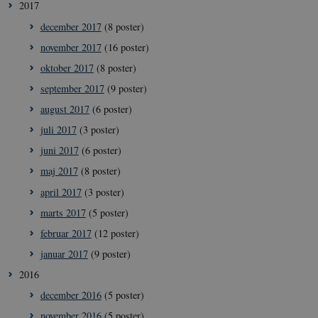
2017
december 2017
(8 poster)
november 2017
(16 poster)
oktober 2017
(8 poster)
september 2017
(9 poster)
august 2017
(6 poster)
juli 2017
(3 poster)
juni 2017
(6 poster)
maj 2017
(8 poster)
april 2017
(3 poster)
marts 2017
(5 poster)
februar 2017
(12 poster)
januar 2017
(9 poster)
__Secure-
icrofs.dk
Sess
typo3nonce_5S7YjnfIugjoYMP23XXrRA
2016
__Secure-
icrofs.dk
Sess
december 2016
(5 poster)
typo3nonce_kLqX61KS5uKaPbIDyVB_5A
november 2016
(5 poster)
__Secure-
icrofs.dk
Sess