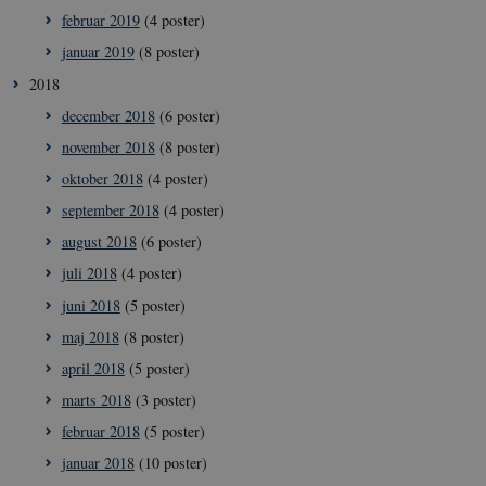
februar 2019
(4 poster)
__Secure-typo3nonce_rgWAq6nC-
icrofs.dk
Sess
PFH_166HooM7A
januar 2019
(8 poster)
__Secure-
icrofs.dk
Sess
2018
typo3nonce_uX4Mhl8RLqBZsOkbydAwew
december 2018
(6 poster)
__Secure-
icrofs.dk
Sess
typo3nonce_8l0UJ2f7DKxv4hHSHupSxA
november 2018
(8 poster)
__Secure-
icrofs.dk
Sess
oktober 2018
(4 poster)
typo3nonce_KbCW50Jg1s5208W1Mgs5Fg
september 2018
(4 poster)
__Secure-
icrofs.dk
Sess
typo3nonce_HLwNSqnQsUApo3P_-skthQ
august 2018
(6 poster)
__Secure-
icrofs.dk
Sess
juli 2018
(4 poster)
typo3nonce_6hPMnfIy2oJvErvMQCxknw
juni 2018
(5 poster)
__Secure-typo3nonce_L8s1jVt-
icrofs.dk
Sess
_WWXhPPS6G0yKg
maj 2018
(8 poster)
_cfuvid
.vimeo.com
Sess
april 2018
(5 poster)
marts 2018
(3 poster)
februar 2018
(5 poster)
januar 2018
(10 poster)