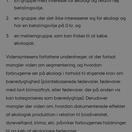
En gruppe med interesse for økologi og relativ høj
betalingsvilje,
en gruppe, der slet ikke interesserer sig for økologi og
har en betalingsvilje på 0 kr. og
en mellemgruppe, som kan fristes til at købe
økologisk.
Vidensyntesens forfattere understreger, at der fortsat
mangler viden om segmentering, og hvordan
forbrugerne ser på økologi i forhold til stigende krav om
bæredygtighed (plantebaserede fødevarer, fødevarer
med lavt klimaaftryk, eller fødevarer, der på anden vis
kan kategoriseres som bæredygtige). Derudover
mangler der viden om, hvordan dokumenterede effekter
af økologisk produktion i relation til biodiversitet,
dyrevelfærd, klima, etc. påvirker forbrugernes holdninger
til og køb af økologiske fødevarer.