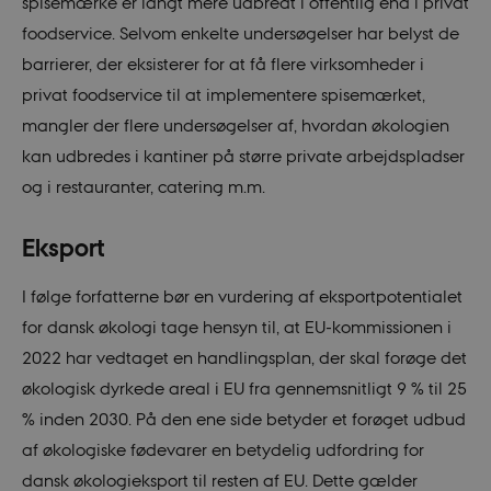
spisemærke er langt mere udbredt i offentlig end i privat
foodservice. Selvom enkelte undersøgelser har belyst de
barrierer, der eksisterer for at få flere virksomheder i
privat foodservice til at implementere spisemærket,
mangler der flere undersøgelser af, hvordan økologien
kan udbredes i kantiner på større private arbejdspladser
og i restauranter, catering m.m.
Eksport
I følge forfatterne bør en vurdering af eksportpotentialet
for dansk økologi tage hensyn til, at EU-kommissionen i
2022 har vedtaget en handlingsplan, der skal forøge det
økologisk dyrkede areal i EU fra gennemsnitligt 9 % til 25
% inden 2030. På den ene side betyder et forøget udbud
af økologiske fødevarer en betydelig udfordring for
dansk økologieksport til resten af EU. Dette gælder