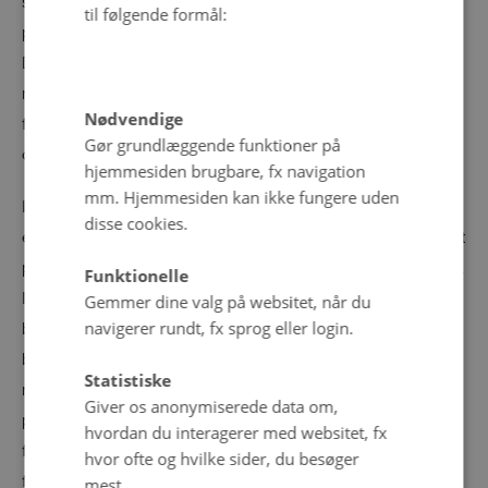
sammenlignet med offentlig foodservice, bør
til følgende formål:
penetrationen i førstnævnte kunne øges betydeligt.
Dette er dog delvist betinget af hotel- og
restaurantkædernes interesse i at opnå og avancere i
Nødvendige
forhold til de økologiske spisemærker (bronze, sølv og
Gør grundlæggende funktioner på
guld).
hjemmesiden brugbare, fx navigation
mm. Hjemmesiden kan ikke fungere uden
I forhold til
markedsudvikling
vurderer forfatterne, at
disse cookies.
eksport af økologiske fødevarer kan udgøre et betydeligt
potentiale, der dog også rummer en række udfordringer.
Funktionelle
I forhold til opdyrkelsen af nye eksportmarkeder er det
Gemmer dine valg på websitet, når du
navigerer rundt, fx sprog eller login.
bemærkelsesværdigt, at Danmark, som er kendt for sin
betydelige eksport af fødevarer, altid har været
Statistiske
nettoimportør af økologiske fødevarer. I den forbindelse
Giver os anonymiserede data om,
pointeres det, at den relativt store import er en
hvordan du interagerer med websitet, fx
forudsætning for at udbrede økologien til at omfatte
hvor ofte og hvilke sider, du besøger
føde- og drikkevarer, der ikke eller kun i begrænset
mest.