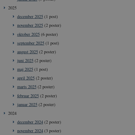
__Secure-typo3nonce_ky-
icrofs.dk
Sess
9HhVKGisoSkjZJef_EA
2025
CookieScriptConsent
1 å
CookieScript
december 2025
(1 post)
icrofs.dk
november 2025
(2 poster)
oktober 2025
(6 poster)
september 2025
(1 post)
august 2025
(2 poster)
juni 2025
(2 poster)
maj 2025
(1 post)
april 2025
(2 poster)
marts 2025
(2 poster)
__Secure-
icrofs.dk
Sess
februar 2025
(2 poster)
typo3nonce__gmD7aT5GgP4rEaReeoT4Q
januar 2025
(2 poster)
__Secure-typo3nonce_9pF_MH-
icrofs.dk
Sess
o6zI1ofHsZUGvzQ
2024
__Secure-typo3nonce_rgWAq6nC-
icrofs.dk
Sess
PFH_166HooM7A
december 2024
(2 poster)
__Secure-
icrofs.dk
Sess
november 2024
(3 poster)
typo3nonce_uX4Mhl8RLqBZsOkbydAwew