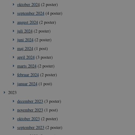
oktober 2024
(2 poster)
__Secure-
icrofs.dk
Sess
typo3nonce_8l0UJ2f7DKxv4hHSHupSxA
september 2024
(4 poster)
__Secure-
icrofs.dk
Sess
august 2024
(2 poster)
typo3nonce_KbCW50Jg1s5208W1Mgs5Fg
juli 2024
(2 poster)
__Secure-
icrofs.dk
Sess
typo3nonce_HLwNSqnQsUApo3P_-skthQ
juni 2024
(2 poster)
__Secure-
icrofs.dk
Sess
maj 2024
(1 post)
typo3nonce_6hPMnfIy2oJvErvMQCxknw
april 2024
(3 poster)
__Secure-typo3nonce_L8s1jVt-
icrofs.dk
Sess
_WWXhPPS6G0yKg
marts 2024
(2 poster)
_cfuvid
.vimeo.com
Sess
februar 2024
(2 poster)
januar 2024
(1 post)
2023
december 2023
(3 poster)
november 2023
(1 post)
oktober 2023
(2 poster)
september 2023
(2 poster)