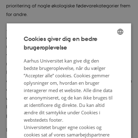
prioritering af nogle økologiske fødevarekategorier frem
for andre.
Markedsandelen
for økologi i de enkelte
detailhandelskæders varekategorier varierer fra 0 til
Cookies giver dig en bedre
næsten 100 %. Selvom der således burde være basis for
brugeroplevelse
ENGLISH
vækst i nogle af butikskæderne og kategorierne, er det
DANISH
Aarhus Universitet kan give dig den
muligt, at mætningspunktet i andre kæder og
bedste brugeroplevelse, når du vælger
kategorier, fx for nogle af de animalske fødevarer,
”Accepter alle” cookies. Cookies gemmer
allerede er nået. Dette bør undersøges nærmere, ligesom
oplysninger om, hvordan en bruger
det bør undersøges i hvilken udstrækning et mersalg af
interagerer med et website. Alle dine data
er anonymiseret, og de kan ikke bruges til
økologi til de forbrugere, der i et vist omfang allerede
at identificere dig direkte. Du kan altid
køber økologisk, er betinget af eksempelvis
ændre dit samtykke under Cookies i
prisreduktioner.
webstedets footer.
Universitetet bruger egne cookies og
Da
markedspenetrationen
i privat foodservice er lav
cookies sat af vores samarbejdspartnere