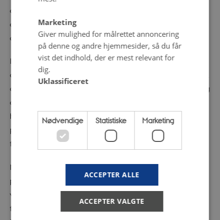
omfang produceres i Danmark - og at det i et vist
Marketing
omfang er sådanne produkttyper, fx bananer, der har
Giver mulighed for målrettet annoncering
opnået de højeste økologiske markedsandele.
på denne og andre hjemmesider, så du får
vist det indhold, der er mest relevant for
I forhold til hvordan økologien kan udvikles i forhold til
dig.
den plantebaserede omstilling, understreger fordatterne,
Uklassificeret
at det er vigtigt ikke at negligere den rolle, som privat og
offentlig foodservice spiller. Nye trends i
husholdningernes fødevareforbrug, fra udbredelsen af
Nødvendige
Statistiske
Marketing
pizza til ny nordisk mad, er således ofte opstået som
foodservice initiativer.
Når det gælder klima-dimensionen og den
ACCEPTER ALLE
plantebaserede omstilling anføres det, at det er
væsentligt at erindre den betydning, som animalske
ACCEPTER VALGTE
fødevarer har for den samlede økologiske omsætning.