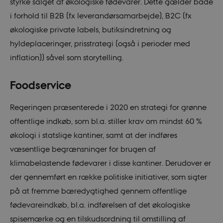
styrke salget af økologiske fødevarer. Dette gælder både
i forhold til B2B (fx leverandørsamarbejde), B2C (fx
økologiske private labels, butiksindretning og
hyldeplaceringer, prisstrategi (også i perioder med
inflation)) såvel som storytelling.
Foodservice
Regeringen præsenterede i 2020 en strategi for grønne
offentlige indkøb, som bl.a. stiller krav om mindst 60 %
økologi i statslige kantiner, samt at der indføres
væsentlige begrænsninger for brugen af
klimabelastende fødevarer i disse kantiner. Derudover er
der gennemført en række politiske initiativer, som sigter
på at fremme bæredygtighed gennem offentlige
fødevareindkøb, bl.a. indførelsen af det økologiske
spisemærke og en tilskudsordning til omstilling af