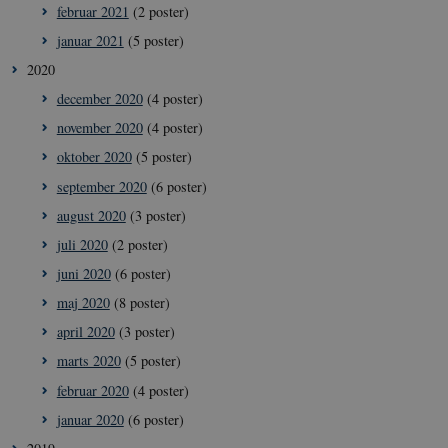
februar 2021
(2 poster)
__Secure-
.youtube.com
5
YouTube bruge
ROLLOUT_TOKEN
måneder
denne cookie ti
januar 2021
(5 poster)
4 uger
lancere nye
funktioner og 
2020
den tilhørende
effekt, når andr
december 2020
(4 poster)
eksisterende
cookies og
november 2020
(4 poster)
identifikatorer 
kan bruges til
oktober 2020
(5 poster)
samme formål.
september 2020
(6 poster)
august 2020
(3 poster)
juli 2020
(2 poster)
juni 2020
(6 poster)
maj 2020
(8 poster)
april 2020
(3 poster)
marts 2020
(5 poster)
februar 2020
(4 poster)
januar 2020
(6 poster)