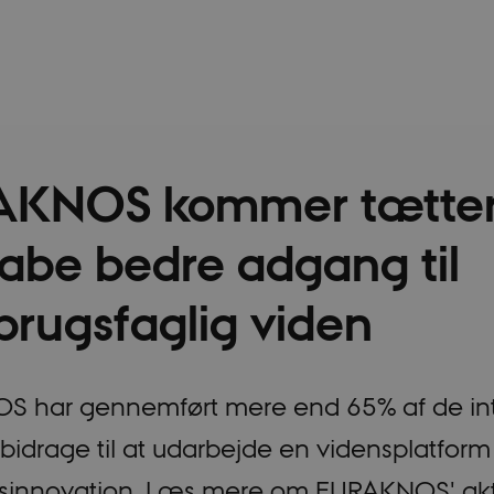
AKNOS kommer tætter
kabe bedre adgang til
brugsfaglig viden
 har gennemført mere end 65% af de int
bidrage til at udarbejde en vidensplatform 
sinnovation. Læs mere om EURAKNOS' aktiv