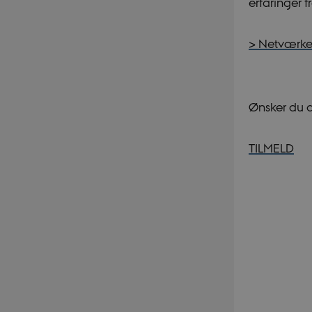
erfaringer 
> Netværket
Ønsker du 
TILMELD