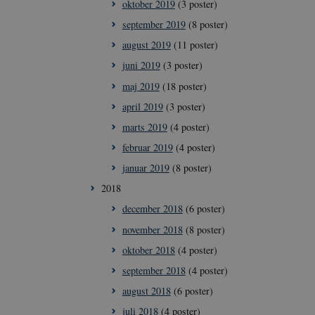
oktober 2019
(3 poster)
september 2019
(8 poster)
august 2019
(11 poster)
ioner som navigation
juni 2019
(3 poster)
maj 2019
(18 poster)
me brugerens
april 2019
(3 poster)
eres interaktion
data på den
marts 2019
(4 poster)
ige politikker for
ninger og
februar 2019
(4 poster)
er bliver hædret i
januar 2019
(8 poster)
ne mellem
2018
nligt for
e rapporter om
december 2018
(6 poster)
november 2018
(8 poster)
oktober 2018
(4 poster)
september 2018
(4 poster)
Script.com-
august 2018
(6 poster)
er om samtykke til
at Cookie-
juli 2018
(4 poster)