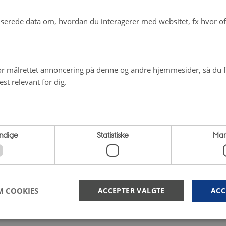
erede data om, hvordan du interagerer med websitet, fx hvor oft
r målrettet annoncering på denne og andre hjemmesider, så du få
st relevant for dig.
ndige
Statistiske
Mar
M COOKIES
ACCEPTER VALGTE
ACC