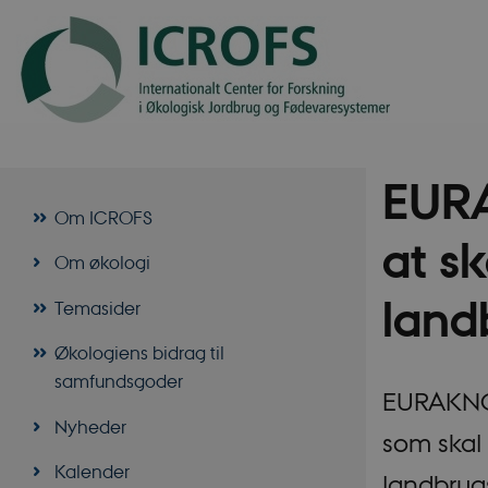
EUR
Om ICROFS
at s
Om økologi
land
Temasider
Økologiens bidrag til
samfundsgoder
EURAKNOS
Nyheder
som skal 
Kalender
landbrug