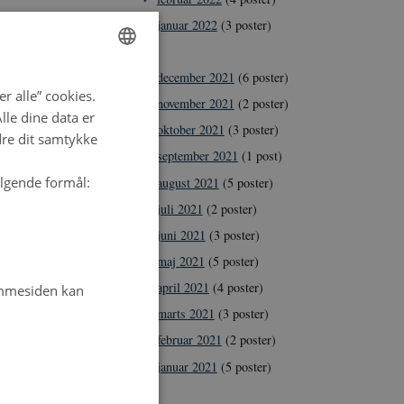
januar 2022
(3 poster)
2021
december 2021
(6 poster)
ENGLISH
r alle” cookies.
november 2021
(2 poster)
DANISH
le dine data er
oktober 2021
(3 poster)
dre dit samtykke
september 2021
(1 post)
ølgende formål:
august 2021
(5 poster)
juli 2021
(2 poster)
juni 2021
(3 poster)
maj 2021
(5 poster)
april 2021
(4 poster)
emmesiden kan
marts 2021
(3 poster)
februar 2021
(2 poster)
januar 2021
(5 poster)
2020