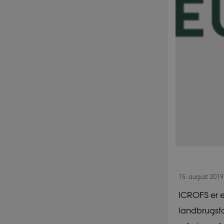
15. august 201
ICROFS er e
landbrugsfa