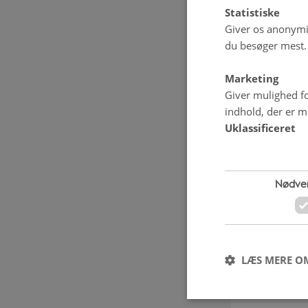
Statistiske
Giver os anonymis
du besøger mest.
Marketing
Giver mulighed fo
indhold, der er me
Uklassificeret
Nødve
LÆS MERE O