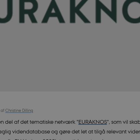
9
af
Christine Dilling
n del af det tematiske netværk "
EURAKNOS
", som vil ska
glig videndatabase og gøre det let at tilgå relevant vide