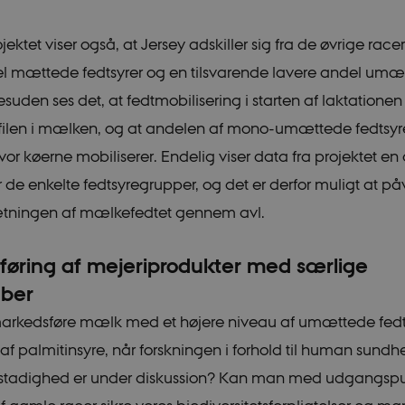
jektet viser også, at Jersey adskiller sig fra de øvrige race
el mættede fedtsyrer og en tilsvarende lavere andel umæ
esuden ses det, at fedtmobilisering i starten af laktationen
filen i mælken, og at andelen af mono-umættede fedtsyrer 
vor køerne mobiliserer. Endelig viser data fra projektet e
r de enkelte fedtsyregrupper, og det er derfor muligt at på
ningen af mælkefedtet gennem avl.
øring af mejeriprodukter med særlige
ber
rkedsføre mælk med et højere niveau af umættede fedts
 af palmitinsyre, når forskningen i forhold til human sund
il stadighed er under diskussion? Kan man med udgangspu