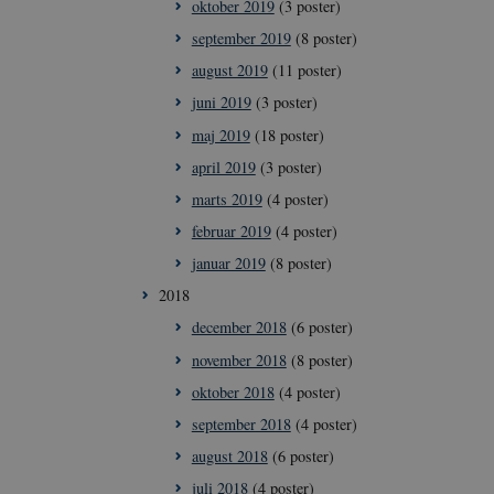
oktober 2019
(3 poster)
september 2019
(8 poster)
august 2019
(11 poster)
ioner som navigation
juni 2019
(3 poster)
maj 2019
(18 poster)
me brugerens
april 2019
(3 poster)
eres interaktion
data på den
marts 2019
(4 poster)
ige politikker for
ninger og
februar 2019
(4 poster)
er bliver hædret i
januar 2019
(8 poster)
ne mellem
2018
nligt for
e rapporter om
december 2018
(6 poster)
november 2018
(8 poster)
oktober 2018
(4 poster)
september 2018
(4 poster)
Script.com-
august 2018
(6 poster)
er om samtykke til
at Cookie-
juli 2018
(4 poster)