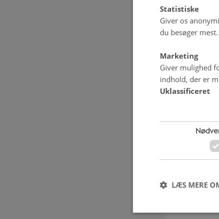
fremtiden v
Statistiske
Giver os anonymis
fedtsyrefrak
du besøger mest.
dag.
Marketing
Samlet set 
Giver mulighed fo
indhold, der er me
Hvis der ko
Uklassificeret
egenskaber,
samtidigt 
en potentie
Nødve
Projektet 
ICROFS (Int
LÆS MERE O
Fødevaresys
Demonstrat