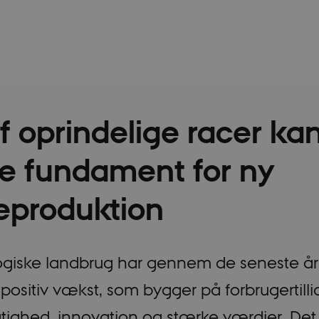
af oprindelige racer ka
e fundament for ny
eproduktion
ogiske landbrug har gennem de seneste å
 positiv vækst, som bygger på forbrugertilli
ighed, innovation og stærke værdier. Det 