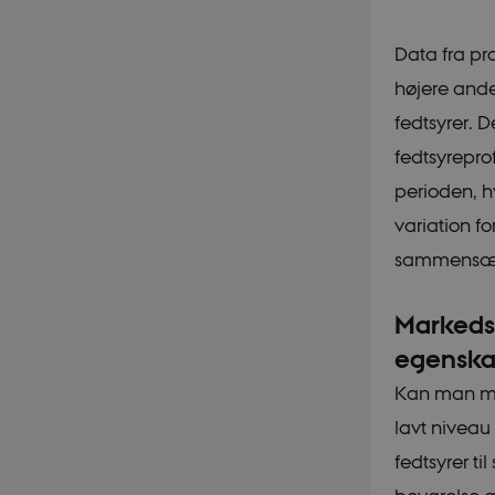
Data fra pro
højere and
fedtsyrer. D
fedtsyrepro
perioden, h
variation fo
sammensæt
Markedsf
egenska
Kan man ma
lavt niveau
fedtsyrer t