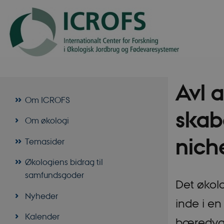
Avl 
Om ICROFS
skab
Om økologi
nich
Temasider
Økologiens bidrag til
samfundsgoder
Det økol
Nyheder
inde i en
Kalender
bæredygt