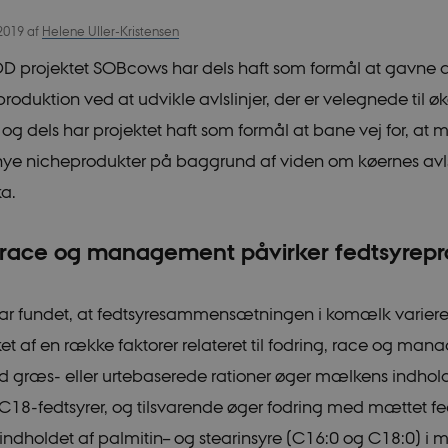
 2019
af
Helene Uller-Kristensen
D projektet SOBcows har dels haft som formål at gavne 
roduktion ved at udvikle avlslinjer, der er velegnede til ø
 og dels har projektet haft som formål at bane vej for, at 
nye nicheprodukter på baggrund af viden om køernes a
ka.
 race og management påvirker fedtsyreprof
r fundet, at fedtsyresammensætningen i komælk varierer
ket af en række faktorer relateret til fodring, race og ma
 græs- eller urtebaserede rationer øger mælkens indhold
8-fedtsyrer, og tilsvarende øger fodring med mættet fedt
indholdet af palmitin– og stearinsyre (C16:0 og C18:0) i 