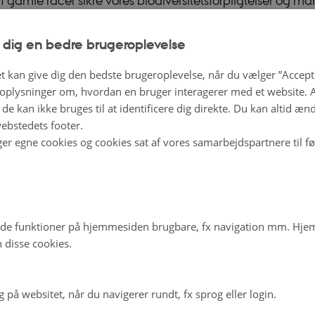
f gamle racer sikre vores biodiversitetsforpligtelser og ma
s mejeriprodukter baseret på disse? Og går vi på kompro
 dig en bedre brugeroplevelse
tekstur, når produkter produceres med en høj andel umæ
Det var blot nogle af diskussionspunkterne på en nyligt afh
t kan give dig den bedste brugeroplevelse, når du vælger ”Accepte
regi af SOBcows.
plysninger om, hvordan en bruger interagerer med et website. Al
de kan ikke bruges til at identificere dig direkte. Du kan altid æn
ebstedets footer.
orkshop kom det frem, at mejeriprodukters smag, lugt og
ger egne cookies og cookies sat af vores samarbejdspartnere til f
påvirkes af fedtsyreprofilen. Fedtrige produkter som smør,
dukter og ost vil få en blødere tekstur og vil lettere blive 
g dermed have en højere risiko for harskning, afhængigt a
skubber andelen af umættede fedtsyrer.
de funktioner på hjemmesiden brugbare, fx navigation mm. Hj
 disse cookies.
ne vælger at markedsføre ost på baggrund af den kulturh
 de gamle racer repræsenterer, eller om mejerierne sætter
på websitet, når du navigerer rundt, fx sprog eller login.
 umættede fedtsyrer, så afhænger potentialet af, om meje