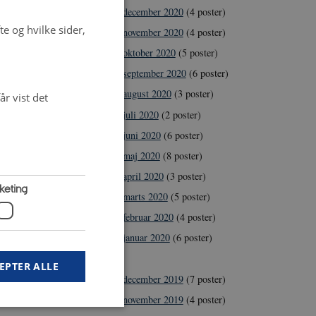
de enkelte
december 2020
(4 poster)
e og hvilke sider,
m det ses i
november 2020
(4 poster)
oktober 2020
(5 poster)
september 2020
(6 poster)
potentiale.
august 2020
(3 poster)
r vist det
juli 2020
(2 poster)
juni 2020
(6 poster)
g retning og
maj 2020
(8 poster)
e mælk med
april 2020
(3 poster)
keting
marts 2020
(5 poster)
februar 2020
(4 poster)
rdineres af
januar 2020
(6 poster)
2019
EPTER ALLE
december 2019
(7 poster)
november 2019
(4 poster)