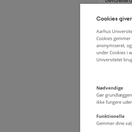
bevarelse a
højkvalitet
Cookies giver
smag eller 
fedtsyrer? 
Aarhus Universite
workshop i 
Cookies gemmer o
anonymiseret, og 
under Cookies i w
På dagens w
Universitetet bru
potentielt 
blandingspro
oxidation o
Nødvendige
meget man 
Gør grundlæggen
ikke fungere uden
Om mejerier
Funktionelle
fortælling,
Gemmer dine valg 
niveauet af