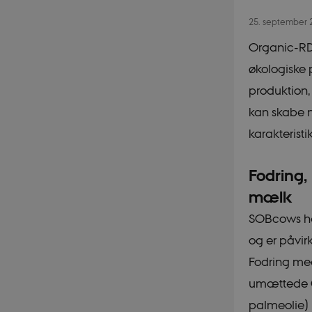
25. september
Organic-RD
økologiske p
produktion,
kan skabe 
karakteristi
Fodring,
mælk
SOBcows ha
og er påvir
Fodring med
umættede C1
palmeolie) 