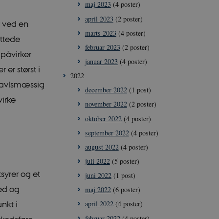
maj 2023
(4 poster)
april 2023
(2 poster)
r ved en
marts 2023
(4 poster)
ttede
februar 2023
(2 poster)
 påvirker
januar 2023
(4 poster)
er størst i
2022
n avlsmæssig
december 2022
(1 post)
virke
november 2022
(2 poster)
oktober 2022
(4 poster)
september 2022
(4 poster)
august 2022
(4 poster)
juli 2022
(5 poster)
yrer og et
juni 2022
(1 post)
hed og
maj 2022
(6 poster)
nkt i
april 2022
(4 poster)
februar 2022
(4 poster)