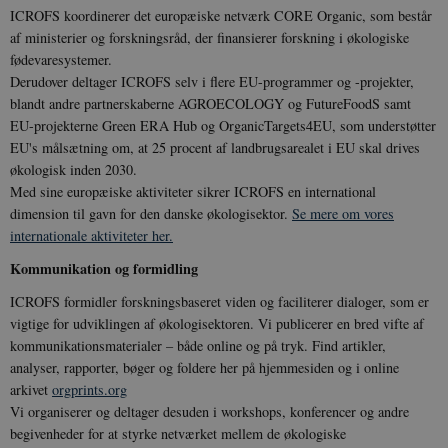
ICROFS koordinerer det europæiske netværk CORE Organic, som består
af ministerier og forskningsråd, der finansierer forskning i økologiske
fødevaresystemer.
Derudover deltager ICROFS selv i flere EU-programmer og -projekter,
blandt andre partnerskaberne AGROECOLOGY og FutureFoodS samt
EU-projekterne Green ERA Hub og OrganicTargets4EU, som understøtter
EU's målsætning om, at 25 procent af landbrugsarealet i EU skal drives
økologisk inden 2030.
Med sine europæiske aktiviteter sikrer ICROFS en international
dimension til gavn for den danske økologisektor.
Se mere om vores
internationale aktiviteter her.
Kommunikation og formidling
ICROFS formidler forskningsbaseret viden og faciliterer dialoger, som er
vigtige for udviklingen af økologisektoren. Vi publicerer en bred vifte af
kommunikationsmaterialer – både online og på tryk. Find artikler,
analyser, rapporter, bøger og foldere her på hjemmesiden og i online
arkivet
orgprints.org
Vi organiserer og deltager desuden i workshops, konferencer og andre
begivenheder for at styrke netværket mellem de økologiske