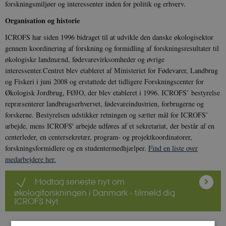
forskningsmiljøer og interessenter inden for politik og erhverv.
Organisation og historie
ICROFS har siden 1996 bidraget til at udvikle den danske økologisektor
gennem koordinering af forskning og formidling af forskningsresultater til
økologiske landmænd, fødevarevirksomheder og øvrige
interessenter.Centret blev etableret af Ministeriet for Fødevarer, Landbrug
og Fiskeri i juni 2008 og erstattede det tidligere Forskningscenter for
Økologisk Jordbrug, FØJO, der blev etableret i 1996. ICROFS’ bestyrelse
repræsenterer landbrugserhvervet, fødevareindustrien, forbrugerne og
forskerne. Bestyrelsen udstikker retningen og sætter mål for ICROFS’
arbejde, mens ICROFS' arbejde udføres af et sekretariat, der består af en
centerleder, en centersekretær, program- og projektkoordinatorer,
forskningsformidlere og en studentermedhjælper.
Find en liste over
medarbejdere her.
Modtag seneste nyt om
økologiforskningen i Danmark - tilmeld dig
ICROFS Nyt