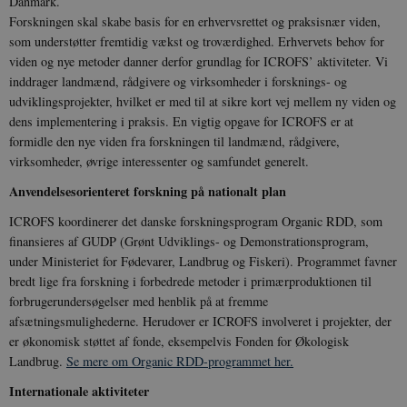
Danmark.
Forskningen skal skabe basis for en erhvervsrettet og praksisnær viden,
som understøtter fremtidig vækst og troværdighed. Erhvervets behov for
viden og nye metoder danner derfor grundlag for ICROFS’ aktiviteter. Vi
inddrager landmænd, rådgivere og virksomheder i forsknings- og
udviklingsprojekter, hvilket er med til at sikre kort vej mellem ny viden og
dens implementering i praksis. En vigtig opgave for ICROFS er at
formidle den nye viden fra forskningen til landmænd, rådgivere,
virksomheder, øvrige interessenter og samfundet generelt.
Anvendelsesorienteret forskning på nationalt plan
ICROFS koordinerer det danske forskningsprogram Organic RDD, som
finansieres af GUDP (Grønt Udviklings- og Demonstrationsprogram,
under Ministeriet for Fødevarer, Landbrug og Fiskeri). Programmet favner
bredt lige fra forskning i forbedrede metoder i primærproduktionen til
forbrugerundersøgelser med henblik på at fremme
afsætningsmulighederne. Herudover er ICROFS involveret i projekter, der
er økonomisk støttet af fonde, eksempelvis Fonden for Økologisk
Landbrug.
Se mere om Organic RDD-programmet her.
Internationale aktiviteter