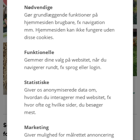
Nødvendige
Gør grundlæggende funktioner på
hjemmesiden brugbare, fx navigation
mm. Hjemmesiden kan ikke fungere uden
disse cookies.
Funktionelle
Gemmer dine valg på websitet, når du
navigerer rundt, fx sprog eller login.
Statistiske
Giver os anonymiserede data om,
hvordan du interagerer med websitet, fx
hvor ofte og hvilke sider, du besøger
mest.
Se ICROFS' seneste notat om behovet for
Marketing
forskning
Giver mulighed for målrettet annoncering