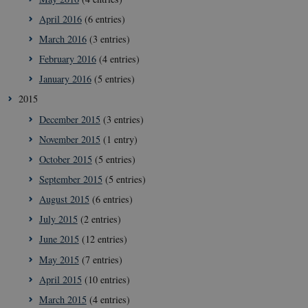
__Secure-typo3nonce_L8s1jVt-
icrofs.dk
Sessi
_WWXhPPS6G0yKg
April 2016
(6 entries)
_cfuvid
.vimeo.com
Sessi
March 2016
(3 entries)
February 2016
(4 entries)
January 2016
(5 entries)
2015
December 2015
(3 entries)
November 2015
(1 entry)
October 2015
(5 entries)
September 2015
(5 entries)
August 2015
(6 entries)
July 2015
(2 entries)
June 2015
(12 entries)
May 2015
(7 entries)
April 2015
(10 entries)
March 2015
(4 entries)