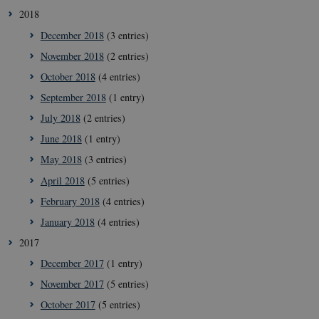
secon
2018
December 2018
(3 entries)
November 2018
(2 entries)
October 2018
(4 entries)
September 2018
(1 entry)
July 2018
(2 entries)
June 2018
(1 entry)
__Secure-
icrofs.dk
Sessi
typo3nonce_uOhyiEDPI1K_SmLRNTS49Q
May 2018
(3 entries)
__Secure-typo3nonce_ky-
icrofs.dk
Sessi
April 2018
(5 entries)
9HhVKGisoSkjZJef_EA
February 2018
(4 entries)
CookieScriptConsent
1 yea
CookieScript
icrofs.dk
January 2018
(4 entries)
2017
December 2017
(1 entry)
November 2017
(5 entries)
October 2017
(5 entries)