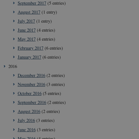
September 2017
(5 entries)
August 2017
(1 entry)
July 2017
(1 entry)
June 2017
(4 entries)
__Secure-
icrofs.dk
Sessi
May 2017
(4 entries)
typo3nonce__gmD7aT5GgP4rEaReeoT4Q
February 2017
(6 entries)
__Secure-typo3nonce_9pF_MH-
icrofs.dk
Sessi
o6zI1ofHsZUGvzQ
January 2017
(6 entries)
__Secure-typo3nonce_rgWAq6nC-
icrofs.dk
Sessi
2016
PFH_166HooM7A
December 2016
(2 entries)
__Secure-
icrofs.dk
Sessi
typo3nonce_uX4Mhl8RLqBZsOkbydAwew
November 2016
(3 entries)
__Secure-
icrofs.dk
Sessi
typo3nonce_8l0UJ2f7DKxv4hHSHupSxA
October 2016
(5 entries)
__Secure-
icrofs.dk
Sessi
September 2016
(2 entries)
typo3nonce_KbCW50Jg1s5208W1Mgs5Fg
August 2016
(2 entries)
__Secure-
icrofs.dk
Sessi
typo3nonce_HLwNSqnQsUApo3P_-skthQ
July 2016
(3 entries)
__Secure-
icrofs.dk
Sessi
June 2016
(3 entries)
typo3nonce_6hPMnfIy2oJvErvMQCxknw
May 2016
(4 entries)