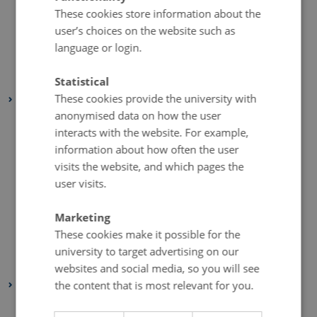
These cookies store information about the
August 2024
(1 entry)
user’s choices on the website such as
June 2024
(1 entry)
language or login.
February 2024
(1 entry)
January 2024
(1 entry)
Statistical
These cookies provide the university with
2023
anonymised data on how the user
December 2023
(2 entries)
interacts with the website. For example,
September 2023
(1 entry)
information about how often the user
July 2023
(2 entries)
visits the website, and which pages the
June 2023
(1 entry)
user visits.
April 2023
(2 entries)
Marketing
March 2023
(3 entries)
These cookies make it possible for the
February 2023
(1 entry)
university to target advertising on our
January 2023
(2 entries)
websites and social media, so you will see
2022
the content that is most relevant for you.
August 2022
(1 entry)