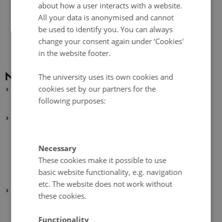
about how a user interacts with a website.
All your data is anonymised and cannot
be used to identify you. You can always
change your consent again under ‘Cookies'
in the website footer.
News archive
The university uses its own cookies and
cookies set by our partners for the
2026
following purposes:
January 2026
(1 entry)
2025
October 2025
(1 entry)
September 2025
(1 entry)
Necessary
These cookies make it possible to use
August 2025
(1 entry)
basic website functionality, e.g. navigation
January 2025
(1 entry)
etc. The website does not work without
2024
these cookies.
November 2024
(1 entry)
October 2024
(1 entry)
Functionality