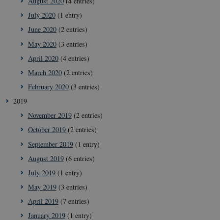
August 2020
(4 entries)
VISITOR_PRIVACY_METADATA
5
YouTube
July 2020
(1 entry)
mont
.youtube.com
4 wee
June 2020
(2 entries)
May 2020
(3 entries)
April 2020
(4 entries)
March 2020
(2 entries)
February 2020
(3 entries)
2019
November 2019
(2 entries)
October 2019
(2 entries)
September 2019
(1 entry)
August 2019
(6 entries)
July 2019
(1 entry)
May 2019
(3 entries)
April 2019
(7 entries)
__cf_bm
29
Cloudflare
minut
Inc.
January 2019
(1 entry)
41
.vimeo.com