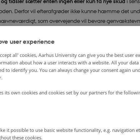
g tidsler sætter enten ingen eller kun få nye skud
i sen
ioden. Derfor vil efterafgrøder ikke kunne hæmme det und
nævneværdigt, som overvejende vil bevare genvækstevne
sæson. Efterafgrøder har ikke mulighed for at udkonkurr
se og dermed nedsætte rodsystemets energi til genvækst
ove user experience
e kræver energi, og den tabes, hvis ikke den genopbygg
ccept all' cookies, Aarhus University can give you the best user e
tore rodukrudtsforekomster i parcellerne med efterafgrøde
ormation about how a user interacts with a website. All your dat
det, inden efterafgrøderne blev etableret. Formålet va
d to identify you. You can always change your consent again unde
r.
, inden efterafgrøderne gjorde yderligere jordbearbejdni
vde ikke den store effekt.
es its own cookies and cookies set by our partners for the follow
r det helt tydeligt, at den øgede stubbearbejdning i par
afgrøder var virksom
. Der var markant mindre kvik, når de
entagne stubbearbejdninger, som udtørrer og udsulter kvik
e it possible to use basic website functionality, e.g. navigation e
endt strategi mod kvik. I modsætning til kvikken havde
thout these cookies.