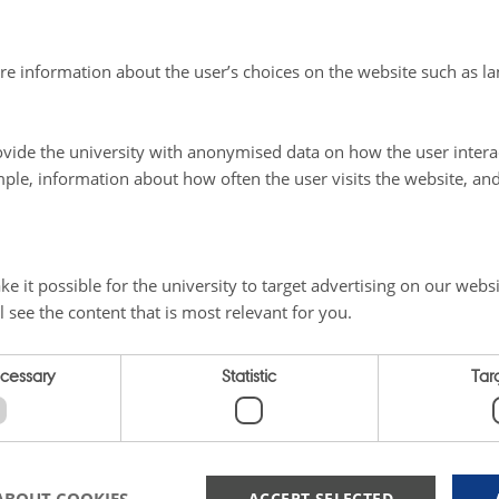
dning ingen særlig effekt på hverken svinemælk eller tid
re information about the user’s choices on the website such as la
 fra alle tre lokaliteter viser entydigt, at grøngødning i 
vide the university with anonymised data on how the user intera
d rodukrudt.
Kløvergræs i ét år eller lucerne i to år, som 
ple, information about how often the user visits the website, an
-4 gange i løbet vækstsæsonen, hæmmer effektivt svin
 og de fleste andre rodukrudtsarter. Bare ikke kvikken, som
s til gennemførelse af en intensiv bekæmpelse - som f.ek
e it possible for the university to target advertising on our websi
rak eller skrældpløjning efterfulgt af stubharvninger. Me
l see the content that is most relevant for you.
 plads til efterafgrøderne i sædskiftet pga. deres mange f
ring og kvælstofoptagelse). Det kræver nøje planlægnin
ecessary
Statistic
Tar
ACCEPT SELECTED