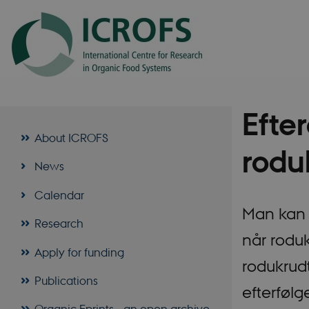
Efte
About ICROFS
rodu
News
Calendar
Man kan i
Research
når roduk
Apply for funding
rodukrudt
Publications
efterføl
Organic Eprints - an open archive