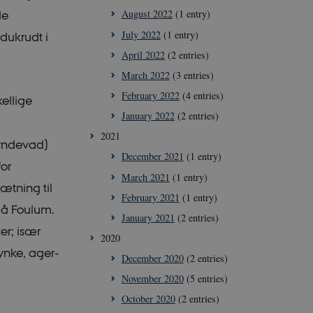
August 2022
(1 entry)
de
July 2022
(1 entry)
dukrudt i
April 2022
(2 entries)
March 2022
(3 entries)
February 2022
(4 entries)
ellige
January 2022
(2 entries)
2021
Jyndevad)
December 2021
(1 entry)
for
March 2021
(1 entry)
ætning til
February 2021
(1 entry)
på Foulum.
January 2021
(2 entries)
er; især
2020
ynke, ager-
December 2020
(2 entries)
November 2020
(5 entries)
October 2020
(2 entries)