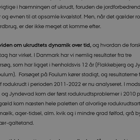
igtige i hæmningen af ukrudt, foruden de jordforbedren
og evnen til at opsamle kvælstof. Men, når det gælder ro
ordbrug, er der ikke meget at komme efter.
viden om ukrudtets dynamik over tid,
og hvordan de forsk
tag har virket. I Danmark har vi nemlig resultater fra tre
rsøg, som har ligget i henholdsvis 12 år (Flakkebjerg og 
oulum). Forsøget på Foulum kører stadigt, og resultaterne 
f rodukrudt i perioden 2011-2022 er nu analyseret. I mods
 og Jyndevad kom der først rodukrudtsproblemer i 2010 
gæld kom næsten hele paletten af alvorlige rodukrudtsart
ælk, ager-tidsel, alm. kvik og i mindre grad følfod, grå b
ær-galtetand.