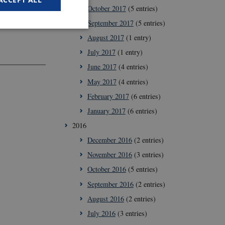
October 2017
(5 entries)
rdineres af
September 2017
(5 entries)
August 2017
(1 entry)
July 2017
(1 entry)
June 2017
(4 entries)
 work without these
May 2017
(4 entries)
February 2017
(6 entries)
January 2017
(6 entries)
user's consent and
n with the site. It
2016
sent regarding
ngs, ensuring that
December 2016
(2 entries)
future sessions.
November 2016
(3 entries)
ish between humans
e website, in order
October 2016
(5 entries)
of their website.
September 2016
(2 entries)
August 2016
(2 entries)
July 2016
(3 entries)