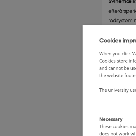
Svinemælk o
efterårsper
rodsystem 
næste vækst
skuddannel
Cookies impr
Skuddannels
When you click 'A
øges. Ved s
Cookies store inf
stubbearbej
and cannot be use
the website foote
rodukrudtet
Men, det ha
The university us
Mod kvik va
uden efter
Necessary
plads til g
These cookies mak
en gammelk
does not work wi