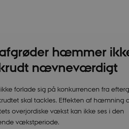
rafgrøder hæmmer ikk
krudt nævneværdigt
kke forlade sig på konkurrencen fra efterg
rudtet skal tackles. Effekten af hæmning a
ets overjordiske vækst kan ikke ses i den
gende vækstperiode.