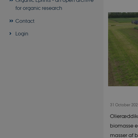
for organic research
Contact
Login
31 October 20
Olieræddike
biomasse er
masser af b