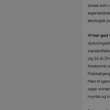
anses som v
egenskaber 
økologisk j
Vi har god 
dyrkningstil
sædskiftefo
og 26 år (F
forekomst a
Flakkebjerg
Men til gen
ager-svinem
mynte og k