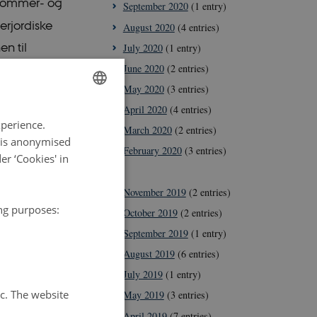
sommer- og
September 2020
(1 entry)
erjordiske
August 2020
(4 entries)
n til
July 2020
(1 entry)
ere ny
June 2020
(2 entries)
May 2020
(3 entries)
.
April 2020
(4 entries)
es og evt.
ENGLISH
xperience.
March 2020
(2 entries)
r blev der
DANISH
a is anonymised
February 2020
(3 entries)
r at bekæmpe
r ‘Cookies' in
2019
ng umulig.
November 2019
(2 entries)
ing purposes:
October 2019
(2 entries)
September 2019
(1 entry)
cellerne
August 2019
(6 entries)
r blev givet
July 2019
(1 entry)
udløberne –
tc. The website
May 2019
(3 entries)
 den øgede
April 2019
(7 entries)