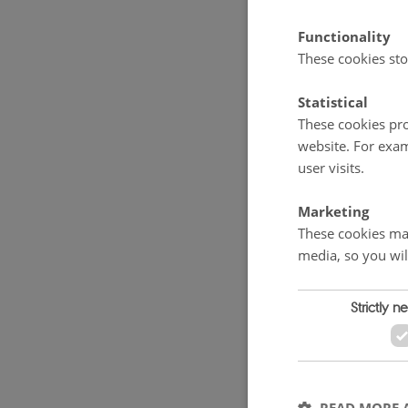
stubbearbej
Functionality
Foulum.
These cookies sto
Resultaterne
Statistical
These cookies pro
er godt mo
website. For exam
afhugges 3
user visits.
ager-tidsel
Marketing
kræver plad
These cookies mak
minisommerb
media, so you wil
også findes
(jordforbed
Strictly n
overblik.