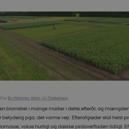
23
by
Bo Melander, lektor, AU-Flakkebjerg
n blomstrer i mange marker i dette efterår, og mængden
 betydelig pga. det varme vejr. Efterafgrøder skal helst 
iomasse, vokse hurtigt og dække jordoverfladen tidligt. E