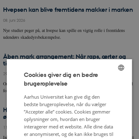
Hvepsen kan blive fremtidens makker i marken
08. juni 2026
Nye studier peger på, at hvepse kan spille en vigtig rolle i fremtidens
udendørs skadedyrsbekæmpelse.
Åben mark arrangement: Når raps, ærter og
tidsler mødes i marken
29. maj 2026
Cookies giver dig en bedre
brugeroplevelse
Organic RDD-projektet GLORY afholder åben mark ved AU Viborg med
ENGLISH
fokus på raps og ærter i økologiske sædskifter.
DANISH
Aarhus Universitet kan give dig den
bedste brugeroplevelse, når du vælger
Historisk stort antal ansøgninger til udvikling af
”Accepter alle” cookies. Cookies gemmer
økologisk jordbrug
oplysninger om, hvordan en bruger
interagerer med et website. Alle dine data
11. maj 2026
er anonymiseret, og de kan ikke bruges til
Interessen for økologisk forskning og udvikling er i år på et historisk højt