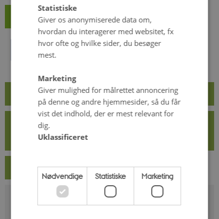
Statistiske
Læs flere nyheder
Giver os anonymiserede data om,
hvordan du interagerer med websitet, fx
hvor ofte og hvilke sider, du besøger
mest.
Marketing
Giver mulighed for målrettet annoncering
Søg forskningsmidler
på denne og andre hjemmesider, så du får
vist det indhold, der er mest relevant for
Modtag seneste nyt om
dig.
økologiforskningen i Danmark - tilmeld dig
Uklassificeret
ICROFS Nyt
Kalender: Kommende arrangementer
Nødvendige
Statistiske
Marketing
Vigtige publikationer