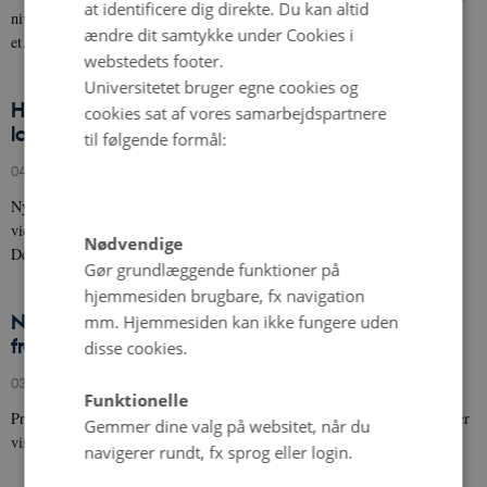
at identificere dig direkte. Du kan altid
niveau. Organic RDD 12-programmet har modtaget 33 ansøgninger med
ændre dit samtykke under Cookies i
et…
webstedets footer.
Universitetet bruger egne cookies og
Hurtigere vej fra øko-forskning til
cookies sat af vores samarbejdspartnere
landbrugsuddannelserne
til følgende formål:
04. marts 2026
Ny viden om økologi skabt i forskningsprojekter skal hurtigt videre fra
videnskabelige rapporter og artikler og ud at gøre nytte i erhvervet.
Nødvendige
Derfor…
Gør grundlæggende funktioner på
hjemmesiden brugbare, fx navigation
Ny rapport fra OrganicTargets4EU viser vejen
mm. Hjemmesiden kan ikke fungere uden
frem mod 25% økologisk landbrug
disse cookies.
03. marts 2026
Funktionelle
Projektet offentliggør nemlig et sæt omfattende politiske anbefalinger, der
Gemmer dine valg på websitet, når du
viser, hvordan EU og medlemslandene kan accelerere den økologiske…
navigerer rundt, fx sprog eller login.