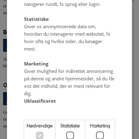
navigerer rundt, fx sprog eller login.
er 15. gang. Fejres skal 30 år med Økologisk Rådgivning, 25 år med det
røde…
Statistiske
Giver os anonymiserede data om,
Biodiversitets-symposium 2015
hvordan du interagerer med websitet, fx
hvor ofte og hvilke sider, du besøger
2 dage,
Onsdag
28.
januar 2015,
kl. 09:30
-
29. januar
28
mest.
Aarhus
JAN.
Aarhus Universitet og programkomitéen inviterer til det tredje
Marketing
biodiversitetssymposium i Aarhus den 28.-29. januar 2015
Giver mulighed for målrettet annoncering
på denne og andre hjemmesider, så du får
GUDP-informationsmøde, Sjælland
vist det indhold, der er mest relevant for
dig.
Onsdag
28.
januar 2015,
kl. 09:30
28
Uklassificeret
Teknologisk Institut, Høje Taastrup
JAN.
Grønt Udviklings- og Demonstrationsprogram, GUDP, holder
informationsmøde i Høje Taastrup for ansøgere til den nye pulje på 100
Nødvendige
Statistiske
Marketing
mio. kr. til grønne…