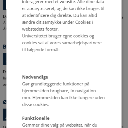
Fredag
6.
februar 2015,
kl. 09:30
interagerer med et website. Alle dine data
6
Christiansborg, København
FEB.
er anonymiseret, og de kan ikke bruges til
at identificere dig direkte. Du kan altid
Det Økologiske Råd holder i samarbejde med forskere fra Københavns og
ændre dit samtykke under Cookies i
Aarhus Universitet slutkonference for projektet Fremtidens Landbrug.
webstedets footer.
Åbent for…
Universitetet bruger egne cookies og
cookies sat af vores samarbejdspartnere
Bioforsk - Årsmøde
til følgende formål:
2 dage,
Onsdag
4.
februar 2015,
kl. 11:00
-
5. februar
4
Hamar, Norge
FEB.
Den norske forskningsinstitution Bioforsk bruger sit årsmøde at belyse
Nødvendige
landbrugsforskningens værdi for samfundet og miljøet under
Gør grundlæggende funktioner på
overskriften…
hjemmesiden brugbare, fx navigation
mm. Hjemmesiden kan ikke fungere uden
Økologisk årsmøde i Sorø
disse cookies.
Onsdag
28.
januar 2015,
kl. 17:00
28
Landbocentret, Fulbyvej 15, Sorø
Funktionelle
JAN.
Gemmer dine valg på websitet, når du
Onsdag d. 28. januar afholder Økologisk Rådgivning årsmøde i Sorø. Det