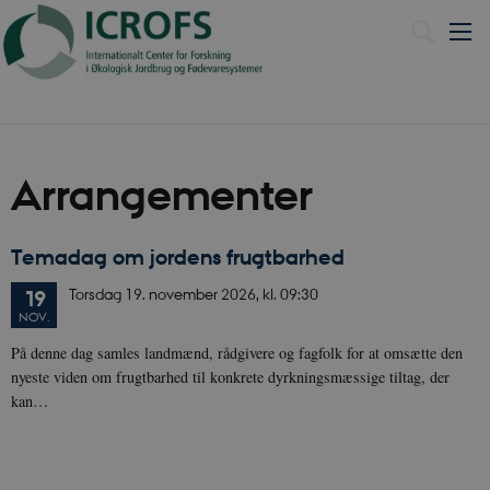
English
Arrangementer
Temadag om jordens frugtbarhed
Torsdag
19.
november 2026,
kl. 09:30
19
NOV.
På denne dag samles landmænd, rådgivere og fagfolk for at omsætte den
nyeste viden om frugtbarhed til konkrete dyrkningsmæssige tiltag, der
kan…