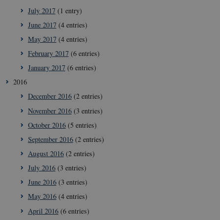
typo3nonce_uX4Mhl8RLqBZsOkbydAwew
July 2017
(1 entry)
__Secure-
icrofs.dk
Sessi
June 2017
(4 entries)
typo3nonce_8l0UJ2f7DKxv4hHSHupSxA
May 2017
(4 entries)
__Secure-
icrofs.dk
Sessi
typo3nonce_KbCW50Jg1s5208W1Mgs5Fg
February 2017
(6 entries)
__Secure-
icrofs.dk
Sessi
January 2017
(6 entries)
typo3nonce_HLwNSqnQsUApo3P_-skthQ
2016
__Secure-
icrofs.dk
Sessi
typo3nonce_6hPMnfIy2oJvErvMQCxknw
December 2016
(2 entries)
__Secure-typo3nonce_L8s1jVt-
icrofs.dk
Sessi
_WWXhPPS6G0yKg
November 2016
(3 entries)
_cfuvid
.vimeo.com
Sessi
October 2016
(5 entries)
September 2016
(2 entries)
August 2016
(2 entries)
July 2016
(3 entries)
June 2016
(3 entries)
May 2016
(4 entries)
April 2016
(6 entries)