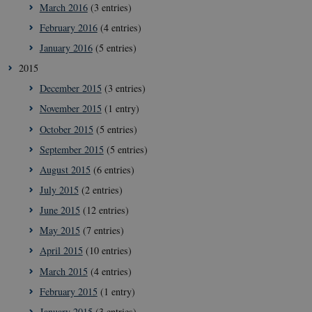
March 2016
(3 entries)
February 2016
(4 entries)
January 2016
(5 entries)
2015
December 2015
(3 entries)
November 2015
(1 entry)
October 2015
(5 entries)
September 2015
(5 entries)
__Secure-
icrofs.dk
Sessi
typo3nonce_5S7YjnfIugjoYMP23XXrRA
August 2015
(6 entries)
__Secure-
icrofs.dk
Sessi
July 2015
(2 entries)
typo3nonce_kLqX61KS5uKaPbIDyVB_5A
June 2015
(12 entries)
__Secure-
icrofs.dk
Sessi
typo3nonce_cljP1ldCu8Vq95hMtYLNxw
May 2015
(7 entries)
April 2015
(10 entries)
March 2015
(4 entries)
Provider /
Name
Expires
Description
February 2015
(1 entry)
Domain
January 2015
(3 entries)
nmstat
1 year
This cookie
Siteimprove