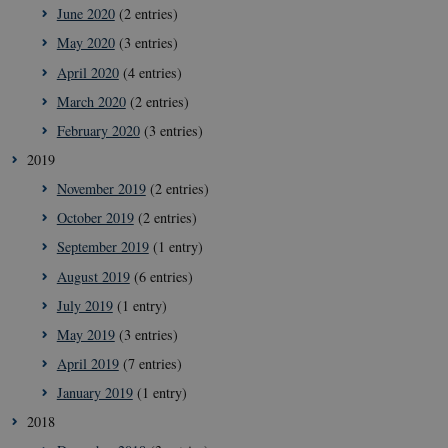
June 2020
(2 entries)
May 2020
(3 entries)
April 2020
(4 entries)
March 2020
(2 entries)
February 2020
(3 entries)
2019
__cf_bm
29
Cloudflare
minut
Inc.
November 2019
(2 entries)
41
.vimeo.com
secon
October 2019
(2 entries)
September 2019
(1 entry)
August 2019
(6 entries)
July 2019
(1 entry)
May 2019
(3 entries)
April 2019
(7 entries)
January 2019
(1 entry)
__Secure-
icrofs.dk
Sessi
2018
typo3nonce_uOhyiEDPI1K_SmLRNTS49Q