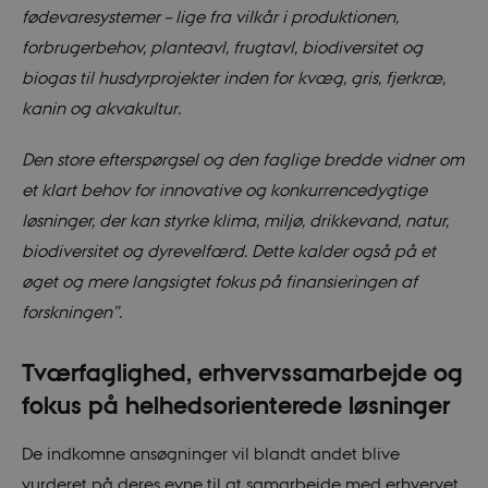
fødevaresystemer – lige fra vilkår i produktionen,
forbrugerbehov, planteavl, frugtavl, biodiversitet og
biogas til husdyrprojekter inden for kvæg, gris, fjerkræ,
kanin og akvakultur.
Den store efterspørgsel og den faglige bredde vidner om
et klart behov for innovative og konkurrencedygtige
løsninger, der kan styrke klima, miljø, drikkevand, natur,
biodiversitet og dyrevelfærd. Dette kalder også på et
øget og mere langsigtet fokus på finansieringen af
forskningen”.
Tværfaglighed, erhvervssamarbejde og
fokus på helhedsorienterede løsninger
De indkomne ansøgninger vil blandt andet blive
vurderet på deres evne til at samarbejde med erhvervet,