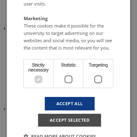
June 2024
(1 entry)
user visits.
February 2024
(1 entry)
Marketing
January 2024
(1 entry)
These cookies make it possible for the
2023
university to target advertising on our
December 2023
(2 entries)
websites and social media, so you will see
September 2023
(1 entry)
the content that is most relevant for you.
July 2023
(2 entries)
June 2023
(1 entry)
Strictly
Statistic
Targeting
necessary
April 2023
(2 entries)
March 2023
(3 entries)
February 2023
(1 entry)
January 2023
(2 entries)
ACCEPT ALL
2022
August 2022
(1 entry)
ACCEPT SELECTED
July 2022
(1 entry)
April 2022
(2 entries)
READ MORE ABOUT COOKIES