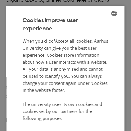
Organic RDD-programmet koordineres af ICROFS
(Internationalt Center for Forskning i Økologisk Jordbrug
og Fødevaresystemer) i samarbejde med GUDP
Cookies improve user
(Bestyrelsen for Grønt Udviklings- og
experience
ENGLISH
Demonstrationsprogram). Danmarks Innovationsfond har
DANISH
When you click 'Accept all' cookies, Aarhus
godkendt, at ICROFS varetager den forskningsfaglige
University can give you the best user
evaluering via et internationalt ekspertpanel. Dernæst
experience. Cookies store information
vurderer ICROFS’ bestyrelse ansøgningerne og indstiller
about how a user interacts with a website.
til GUDP-bestyrelsen, hvilke projekter, de finder relevante
All your data is anonymised and cannot
at finansiere.
be used to identify you. You can always
change your consent again under ‘Cookies'
Projektlederne får svar sidst på året, om de får tilsagn til
in the website footer.
støtte til projekterne.
The university uses its own cookies and
cookies set by our partners for the
following purposes:
Læs mere under
SØG FORSKNINGSMIDLER