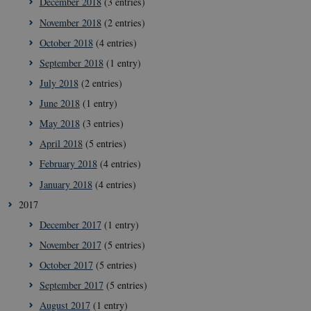
December 2018
(3 entries)
__Secure-typo3nonce_ky-
icrofs.dk
Sessi
9HhVKGisoSkjZJef_EA
November 2018
(2 entries)
CookieScriptConsent
1 yea
CookieScript
October 2018
(4 entries)
icrofs.dk
September 2018
(1 entry)
July 2018
(2 entries)
June 2018
(1 entry)
May 2018
(3 entries)
April 2018
(5 entries)
February 2018
(4 entries)
January 2018
(4 entries)
2017
__Secure-
icrofs.dk
Sessi
December 2017
(1 entry)
typo3nonce__gmD7aT5GgP4rEaReeoT4Q
November 2017
(5 entries)
__Secure-typo3nonce_9pF_MH-
icrofs.dk
Sessi
o6zI1ofHsZUGvzQ
October 2017
(5 entries)
__Secure-typo3nonce_rgWAq6nC-
icrofs.dk
Sessi
September 2017
(5 entries)
PFH_166HooM7A
August 2017
(1 entry)
__Secure-
icrofs.dk
Sessi