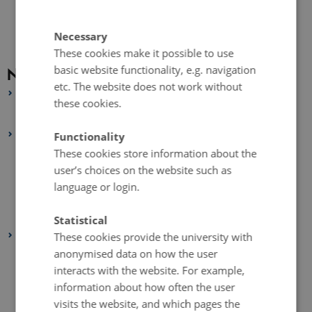
Necessary
These cookies make it possible to use
basic website functionality, e.g. navigation
News archive
etc. The website does not work without
2026
these cookies.
January 2026
(1 entry)
2025
Functionality
These cookies store information about the
October 2025
(1 entry)
user’s choices on the website such as
September 2025
(1 entry)
language or login.
August 2025
(1 entry)
January 2025
(1 entry)
Statistical
2024
These cookies provide the university with
anonymised data on how the user
November 2024
(1 entry)
interacts with the website. For example,
October 2024
(1 entry)
information about how often the user
August 2024
(1 entry)
visits the website, and which pages the