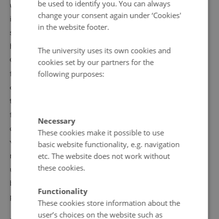
be used to identify you. You can always
udvikle lysin-normer specifikt til økologiske grise, der
change your consent again under ‘Cookies'
indtil nu er fodret efter konventionelle proteinnormer,
in the website footer.
selvom de to produktionssystemer adskiller sig fra
hinanden på en række afgørende punkter.
The university uses its own cookies and
ORIGIN vil bestemme de fysiologiske behov for
cookies set by our partners for the
following purposes:
fordøjeligt lysin og indregner bidraget af protein fra
grovfoder og det øgede energibehov fra
termoregulering og fysisk aktivitet hos økologiske i
forhold til konventionelle grise. Projektet bestemmer
Necessary
økologiske grises fysiologiske behov for lysin i tre
These cookies make it possible to use
vægtintervaller ud fra det bedst mulige kompromis
basic website functionality, e.g. navigation
etc. The website does not work without
mellem produktivitet og hensyn til miljøet. Derudover
these cookies.
udvikles et digitalt styringsværktøj til brug på bedriften
baseret på de nye normer og aktuelle dagspriser på
Functionality
proteinfodermidler.
These cookies store information about the
user’s choices on the website such as