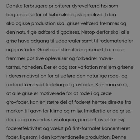
Danske forbrugere prioriterer dyrevelfærd høj som
begrundelse for at købe økologisk grisekød. I den
økologiske produktion skal grises velfærd fremmes og
den naturlige adfærd tilgodeses. Netop derfor skal alle
grise have adgang til udearealer samt til rodematerialer
og grovfoder. Grovfoder stimulerer grisene til at rode,
fremmer positive oplevelser og forbedrer mave-
tarmsundheden. Der er dog stor variation mellem grisene
i deres motivation for at udføre den naturlige rode- og
ædeadfærd ved tildeling af grovfoder. Kan man sikre,
at alle grise er motiverede for at rode i og æde
grovfoder, kan en større del af foderet hentes direkte fra
marken til gavn for klima og miljø. Imidlertid er de grise,
der i dag anvendes i økologien, primært avlet for høj
fodereffektivitet og vækst på fint-formalet koncentreret
foder, ligesom i den konventionelle produktion. Denne