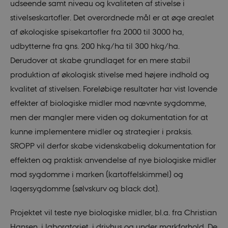
udseende samt niveau og kvaliteten af stivelse i
stivelseskartofler. Det overordnede mål er at øge arealet
__Secure-
icrofs.dk
Sessi
af økologiske spisekartofler fra 2000 til 3000 ha,
typo3nonce__gmD7aT5GgP4rEaReeoT4Q
udbytterne fra gns. 200 hkg/ha til 300 hkg/ha.
__Secure-typo3nonce_9pF_MH-
icrofs.dk
Sessi
Derudover at skabe grundlaget for en mere stabil
o6zI1ofHsZUGvzQ
produktion af økologisk stivelse med højere indhold og
__Secure-typo3nonce_rgWAq6nC-
icrofs.dk
Sessi
PFH_166HooM7A
kvalitet af stivelsen. Foreløbige resultater har vist lovende
__Secure-
icrofs.dk
Sessi
effekter af biologiske midler mod nævnte sygdomme,
typo3nonce_uX4Mhl8RLqBZsOkbydAwew
men der mangler mere viden og dokumentation for at
__Secure-
icrofs.dk
Sessi
typo3nonce_8l0UJ2f7DKxv4hHSHupSxA
kunne implementere midler og strategier i praksis.
__Secure-
icrofs.dk
Sessi
SROPP vil derfor skabe videnskabelig dokumentation for
typo3nonce_KbCW50Jg1s5208W1Mgs5Fg
effekten og praktisk anvendelse af nye biologiske midler
__Secure-
icrofs.dk
Sessi
typo3nonce_HLwNSqnQsUApo3P_-skthQ
mod sygdomme i marken (kartoffelskimmel) og
__Secure-
icrofs.dk
Sessi
lagersygdomme (sølvskurv og black dot).
typo3nonce_6hPMnfIy2oJvErvMQCxknw
__Secure-typo3nonce_L8s1jVt-
icrofs.dk
Sessi
Projektet vil teste nye biologiske midler, bl.a. fra Christian
_WWXhPPS6G0yKg
Hansen, i laboratoriet, i drivhus og under markforhold. De
_cfuvid
.vimeo.com
Sessi