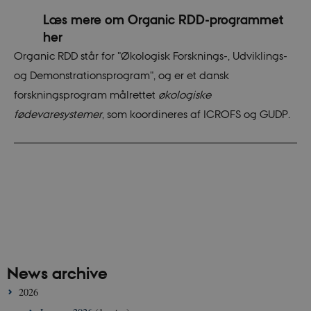
4
cookie to
weeks
launch new
Læs mere om Organic RDD-programmet
features
and
her
measure
related
Organic RDD står for "Økologisk Forsknings-, Udviklings-
impact
when other
og Demonstrationsprogram", og er et dansk
existing
cookies
forskningsprogram målrettet
økologiske
and
identifiers
fødevaresystemer
, som koordineres af ICROFS og GUDP.
cannot be
used for
the same
purpose.
News archive
2026