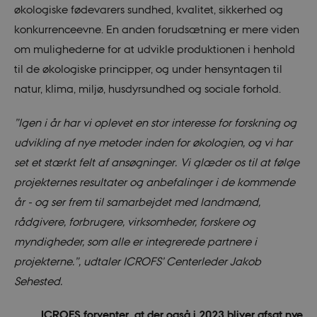
økologiske fødevarers sundhed, kvalitet, sikkerhed og
konkurrenceevne. En anden forudsætning er mere viden
om mulighederne for at udvikle produktionen i henhold
til de økologiske principper, og under hensyntagen til
natur, klima, miljø, husdyrsundhed og sociale forhold.
”Igen i år har vi oplevet en stor interesse for forskning og
udvikling af nye metoder inden for økologien, og vi har
set et stærkt felt af ansøgninger. Vi glæder os til at følge
projekternes resultater og anbefalinger i de kommende
år - og ser frem til samarbejdet med landmænd,
rådgivere, forbrugere, virksomheder, forskere og
myndigheder, som alle er integrerede partnere i
projekterne.”, udtaler ICROFS’ Centerleder Jakob
Sehested.
ICROFS forventer, at der også i 2023 bliver afsat nye