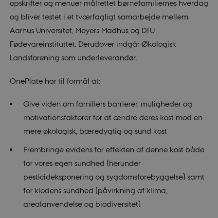
opskrifter og menuer målrettet børnefamiliernes hverdag
__Secure-
icrofs.dk
Sessi
typo3nonce_kLqX61KS5uKaPbIDyVB_5A
og bliver testet i et tværfagligt samarbejde mellem
__Secure-
icrofs.dk
Sessi
Aarhus Universitet, Meyers Madhus og DTU
typo3nonce_cljP1ldCu8Vq95hMtYLNxw
Fødevareinstituttet. Derudover indgår Økologisk
Landsforening som underleverandør.
Provider /
Name
Expires
Description
Domain
OnePlate har til formål at:
nmstat
1 year
This cookie
Siteimprove
Provider /
Name
Expires
Description
1
name is
A/S
Domain
Give viden om familiers barrierer, muligheder og
month
associated
.icrofs.dk
with the
motivationsfaktorer for at ændre deres kost mod en
VISITOR_INFO1_LIVE
5
This cookie
Google LLC
website
months
is set by
.youtube.com
analytics
mere økologisk, bæredygtig og sund kost
4
Youtube to
service
weeks
keep track
provided by
of user
SiteImprove.
Frembringe evidens for effekten af denne kost både
preferences
It enables
for
site owners
for vores egen sundhed (herunder
Youtube
to gather
videos
usage
pesticideksponering og sygdomsforebyggelse) samt
embedded
statistics
in sites;it
about their
for klodens sundhed (påvirkning af klima,
can also
websites.
determine
arealanvendelse og biodiversitet)
whether
the website