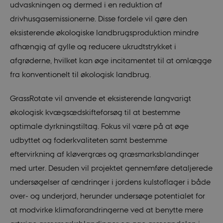
udvaskningen og dermed i en reduktion af
drivhusgasemissionerne. Disse fordele vil gøre den
eksisterende økologiske landbrugsproduktion mindre
afhængig af gylle og reducere ukrudtstrykket i
afgrøderne, hvilket kan øge incitamentet til at omlægge
fra konventionelt til økologisk landbrug.
GrassRotate vil anvende et eksisterende langvarigt
økologisk kvægsædskifteforsøg til at bestemme
optimale dyrkningstiltag. Fokus vil være på at øge
udbyttet og foderkvaliteten samt bestemme
eftervirkning af kløvergræs og græsmarksblandinger
med urter. Desuden vil projektet gennemføre detaljerede
undersøgelser af ændringer i jordens kulstoflager i både
over- og underjord, herunder undersøge potentialet for
at modvirke klimaforandringerne ved at benytte mere