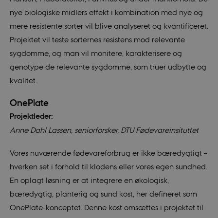
nye biologiske midlers effekt i kombination med nye og
mere resistente sorter vil blive analyseret og kvantificeret.
Projektet vil teste sorternes resistens mod relevante
sygdomme, og man vil monitere, karakterisere og
genotype de relevante sygdomme, som truer udbytte og
kvalitet.
OnePlate
Projektleder:
Anne Dahl Lassen, seniorforsker, DTU Fødevareinsituttet
Vores nuværende fødevareforbrug er ikke bæredygtigt –
hverken set i forhold til klodens eller vores egen sundhed.
En oplagt løsning er at integrere en økologisk,
bæredygtig, planterig og sund kost, her defineret som
__Secure-
icrofs.dk
Sessi
OnePlate-konceptet. Denne kost omsættes i projektet til
typo3nonce_5S7YjnfIugjoYMP23XXrRA