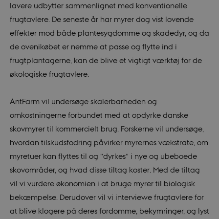
lavere udbytter sammenlignet med konventionelle
frugtavlere. De seneste år har myrer dog vist lovende
effekter mod både plantesygdomme og skadedyr, og da
de ovenikøbet er nemme at passe og flytte ind i
frugtplantagerne, kan de blive et vigtigt værktøj for de
økologiske frugtavlere.
AntFarm vil undersøge skalerbarheden og
omkostningerne forbundet med at opdyrke danske
skovmyrer til kommercielt brug. Forskerne vil undersøge,
hvordan tilskudsfodring påvirker myrernes vækstrate, om
myretuer kan flyttes til og ”dyrkes” i nye og ubeboede
skovområder, og hvad disse tiltag koster. Med de tiltag
vil vi vurdere økonomien i at bruge myrer til biologisk
bekæmpelse. Derudover vil vi interviewe frugtavlere for
at blive klogere på deres fordomme, bekymringer, og lyst