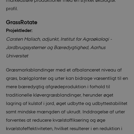
markedsføre produktioner med en styrket økologisk
profil.
GrassRotate
Projektleder:
Carsten Malisch, adjunkt, Institut for Agroøkologi -
Jordbrugssystemer og Bæredygtighed, Aarhus
Universitet
Græsmarksblandinger med et afbalanceret niveau af
græs, bælgplanter og urter kan bidrage væsentligt til en
mere bæredygtig afgrødeproduktion i forhold til
traditionelle kløvergræsblandinger, herunder øget
lagring af kulstof i jord, øget udbytte og udbyttestabilitet
samt mindske mængden af ukrudt. Inddragelse af urter
forventes at reducere kvælstoffiksering og øge
kvælstofeffektiviteten, hvilket resulterer i en reduktion i