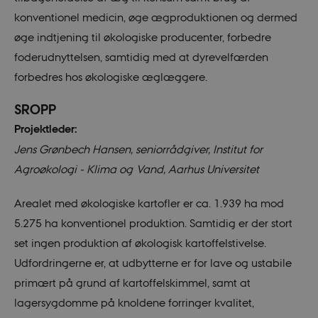
konventionel medicin, øge ægproduktionen og dermed
øge indtjening til økologiske producenter, forbedre
foderudnyttelsen, samtidig med at dyrevelfærden
forbedres hos økologiske æglæggere.
SROPP
__Secure-
icrofs.dk
Sessi
typo3nonce_uOhyiEDPI1K_SmLRNTS49Q
Projektleder:
__Secure-typo3nonce_ky-
icrofs.dk
Sessi
Jens Grønbech Hansen, seniorrådgiver, Institut for
9HhVKGisoSkjZJef_EA
Agroøkologi - Klima og Vand, Aarhus Universitet
CookieScriptConsent
1 yea
CookieScript
icrofs.dk
Arealet med økologiske kartofler er ca. 1.939 ha mod
5.275 ha konventionel produktion. Samtidig er der stort
set ingen produktion af økologisk kartoffelstivelse.
Udfordringerne er, at udbytterne er for lave og ustabile
primært på grund af kartoffelskimmel, samt at
lagersygdomme på knoldene forringer kvalitet,