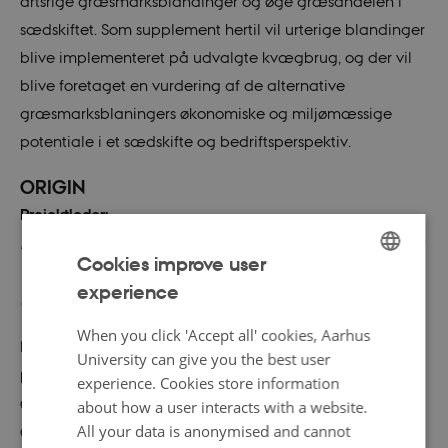
artsrige græsmarksblandinger og øge græsandelen i
sædskiftet. Som supplement hertil vil urterige blandinger
blive implementeret på udvalgte kvægbrug, og der vil
blive foretaget en vurdering af de alternative
græsmarksblaningers økonomiske og miljømæssige
potentiale i et sædskifte og bedriftsperspektiv.
ORIGIN
Projektleder:
Lene Stødkilde-Jørgensen, adjunkt, Institut for Husdyr- og
Cookies improve user
Veterinærvidenskab - ANIS Ernæring af enmavede dyr
experience
ENGLISH
(MONU), Aarhus Universitet
DANISH
When you click 'Accept all' cookies, Aarhus
Lav fodereffektivitet kombineret med brugen af lokale
University can give you the best user
proteinkilder øger udskillelsen af næringsstoffer fra
experience. Cookies store information
økologiske slagtegrise og kompromitterer foder-
about how a user interacts with a website.
All your data is anonymised and cannot
økonomien. ORIGIN adresserer disse udfordringer ved at