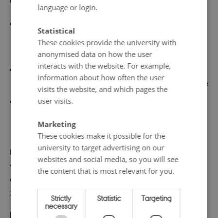
ORIGIN bidrager med ny viden om:
language or login.
Det fysiologiske behov for lysin til økologiske
Statistical
slagtegrise i tre intervaller; 30-50 kg, 50-85 kg og 85-
These cookies provide the university with
110 kg
anonymised data on how the user
interacts with the website. For example,
Effekten af lysin-niveau på N-udnyttelse og
information about how often the user
udledning af drivhusgasser fra økologiske slagtegrise
visits the website, and which pages the
user visits.
Anvendelse af nye normer under kommercielle
forhold, hvor fysiologiske krav kombineres med
Marketing
agsaktuelle priser på økologiske proteinkilder.
These cookies make it possible for the
university to target advertising on our
De nye lysin-normer i kombination med det digitale
websites and social media, so you will see
værktøj forventes at reducere N-udvaskningen med 377
the content that is most relevant for you.
g/produceret gris og forbedre bedriftsøkonomien med
20-30 kr./gris.
Strictly
Statistic
Targeting
necessary
BIOACT