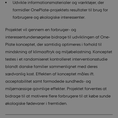
visitor is
Udvikle informationsmaterialer og værktøjer, der
using the
new or old
formidler OnePlate-projektets resultater til brug for
version of
the
forbrugere og økologiske interessenter.
Youtube
interface.
Projektet vil gennem en forbruger- og
__Secure-YNID
.youtube.com
5
This is a
months
security-
interessentundersøgelse bidrage til udviklingen af One-
4
focused
weeks
cookie set
Plate konceptet, der samtidig optimeres i forhold til
by
YouTube. It
mindskning af klimaaftryk og miljøbelastning. Konceptet
protects
login
testes i et randomiseret kontrolleret interventionsstudie
processes
and
blandt danske familier sammenlignet med deres
ensures
authentic
sædvanlig kost. Effekten af konceptet måles ift.
user access.
acceptabilitet samt formodede sundheds- og
YSC
Session
This cookie
Google LLC
is set by
.youtube.com
miljømæssige gavnlige effekter. Projektet forventes at
YouTube to
track views
bidrage til at motivere flere forbrugere til at købe sunde
of
embedded
økologiske fødevarer i fremtiden.
videos.
__Secure-
.youtube.com
5
YouTube
ROLLOUT_TOKEN
months
uses this