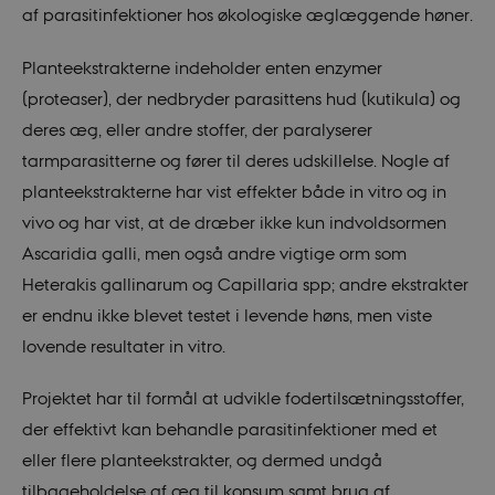
af parasitinfektioner hos økologiske æglæggende høner.
Planteekstrakterne indeholder enten enzymer
(proteaser), der nedbryder parasittens hud (kutikula) og
deres æg, eller andre stoffer, der paralyserer
tarmparasitterne og fører til deres udskillelse. Nogle af
planteekstrakterne har vist effekter både in vitro og in
vivo og har vist, at de dræber ikke kun indvoldsormen
Ascaridia galli, men også andre vigtige orm som
Heterakis gallinarum og Capillaria spp; andre ekstrakter
er endnu ikke blevet testet i levende høns, men viste
lovende resultater in vitro.
Projektet har til formål at udvikle fodertilsætningsstoffer,
__cf_bm
29
Cloudflare
minut
Inc.
der effektivt kan behandle parasitinfektioner med et
41
.vimeo.com
secon
eller flere planteekstrakter, og dermed undgå
tilbageholdelse af æg til konsum samt brug af