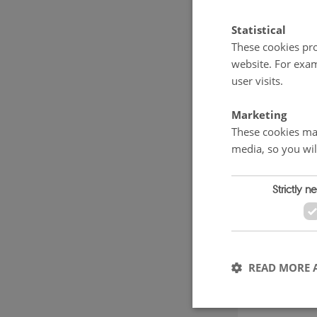
Kvalitet
Statistical
I Danmark h
These cookies pro
Therkildsen,
website. For exam
user visits.
mælkeprodu
Hereford og
Marketing
enkelt race
These cookies mak
media, so you wil
kan tænke i
malke- og k
Strictly n
malkekvæg 
foderudnytt
”Vi har beh
READ MORE 
mælk og kød
biodiversit