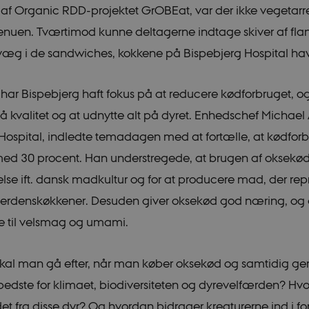
 af Organic RDD-projektet GrOBEat, var der ikke vegetarre
nuen. Tværtimod kunne deltagerne indtage skiver af flan
væg i de sandwiches, kokkene på Bispebjerg Hospital hav
har Bispebjerg haft fokus på at reducere kødforbruget, o
å kvalitet og at udnytte alt på dyret. Enhedschef Michael 
Hospital, indledte temadagen med at fortælle, at kødforb
ed 30 procent. Han understregede, at brugen af oksekød 
gelse ift. dansk madkultur og for at producere mad, der re
 verdenskøkkener. Desuden giver oksekød god næring, og
e til velsmag og umami.
al man gå efter, når man køber oksekød og samtidig ger
edste for klimaet, biodiversiteten og dyrevelfærden? Hv
t fra disse dyr? Og hvordan bidrager kreaturerne ind i for