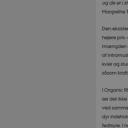
og de er i s
Margrethe T
These cookies make it
cookies.
Den eksiste
Name
højere pris
VISITOR_PRIVACY_
mængden af
af intramus
kvier og stu
__cf_bm
såsom kraft
I Organic R
__Secure-
typo3nonce_uOhy
ser det ikke
__Secure-typo3non
9HhVKGisoSkjZJef_
ved samme 
CookieScriptConse
dyr indehol
fedtsyre. I