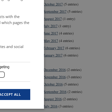
October 2017
(5 entries)
September 2017
(5 entries)
 Margrethe
cts with the
August 2017
(1 entry)
d which pages the
July 2017
(1 entry)
Angus,
June 2017
(4 entries)
inden for en
May 2017
(4 entries)
øjere grad
tes and social
February 2017
(6 entries)
 hhv.
January 2017
(6 entries)
2016
geting
December 2016
(2 entries)
November 2016
(3 entries)
October 2016
(5 entries)
erandører af
September 2016
(2 entries)
ACCEPT ALL
ed for
August 2016
(2 entries)
July 2016
(3 entries)
ustrien –