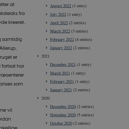
tter at
August 2022
(1 entry)
ksteaks fra
July 2022
(1 entry)
de kreeret.
April 2022
(2 entries)
March 2022
(3 entries)
g samtidig
February 2022
(4 entries)
January 2022
(2 entries)
Allerup,
2021
ruget er
December 2021
(1 entry)
fortsat har
March 2021
(1 entry)
præsenterer
February 2021
(1 entry)
 anses som
January 2021
(2 entries)
2020
December 2020
(2 entries)
ne vil
November 2020
(5 entries)
ordan
October 2020
(2 entries)
skellige