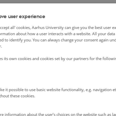
 regionen er faldet med 27 procent på totalindkøb fra 2019
ove user experience
relt. Herunder er der et fald på 46 procent på oksekød, 
ccept all' cookies, Aarhus University can give you the best user e
 og 10 procent på fjerkræ. Specifikt får Bispebjerg Hospita
ormation about how a user interacts with a website. All your dat
a græskvæg, og andelen af økologisk oksekød ligger på 
d to identify you. You can always change your consent again unde
r.
s alle mulige former for kød, herunder okseben, hele dyr,
es its own cookies and cookies set by our partners for the follow
er og indmad – 30 procent er hakket kød. Målet er i højer
 krydderi frem for at spille hovedrollen; oksekød skal væ
nu-rul; og hospitalets slagtere skal selv forarbejde kødet
evelse og smag.
e it possible to use basic website functionality, e.g. navigation e
thout these cookies.
ionen reduceret CO2-belastningen med 13 procent siden 
egionen halvvejs i sit reduktionsmål.
re information about the user’s choices on the website such as la