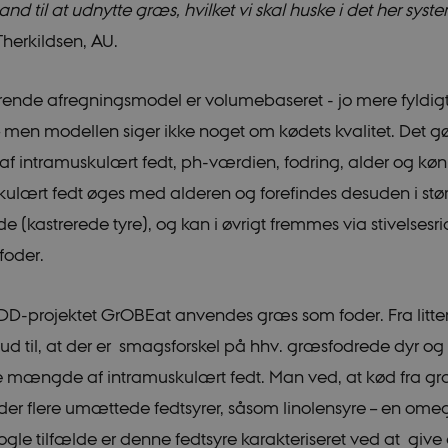
tand til at udnytte græs, hvilket vi skal huske i det her syste
Strictly necessary
Statistic
Targeting
herkildsen, AU.
 possible to use basic website functionality, e.g. navigation etc. The website does not
rende afregningsmodel er volumebaseret - jo mere fyldigt
Provider /
Expires
Description
Domain
 – men modellen siger ikke noget om kødets kvalitet. Det 
METADATA
5
This cookie is used to store the 
YouTube
 intramuskulært fedt, ph-værdien, fodring, alder og k
months
privacy choices for their interactio
.youtube.com
4 weeks
records data on the visitor's con
kulært fedt øges med alderen og forefindes desuden i stø
various privacy policies and setti
their preferences are honored in 
de (kastrerede tyre), og kan i øvrigt fremmes via stivelsesri
29
This cookie is used to distingu
Cloudflare
foder.
minutes
and bots. This is beneficial for th
Inc.
41
to make valid reports on the use 
.vimeo.com
seconds
DD-projektet GrOBEat anvendes græs som foder. Fra litter
icrofs.dk
Session
iEDPI1K_SmLRNTS49Q
 ud til, at der er smagsforskel på hhv. græsfodrede dyr og 
ce_ky-
icrofs.dk
Session
EA
mængde af intramuskulært fedt. Man ved, at kød fra g
nt
1 year
This cookie is used by Cookie-Scr
CookieScript
der flere umættede fedtsyrer, såsom linolensyre – en ome
remember visitor cookie consent p
icrofs.dk
necessary for Cookie-Script.com 
 nogle tilfælde er denne fedtsyre karakteriseret ved at giv
work properly.