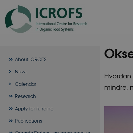
Okse
About ICROFS
News
Hvordan 
Calendar
mindre, 
Research
Apply for funding
Publications
Organic Eprints - an open archive