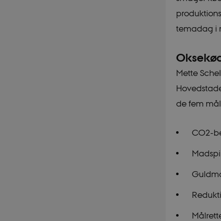
produktions
temadag i 
Oksekøde
Mette Schel
Hovedstaden
de fem måle
CO2-be
Madspi
Guldmæ
Redukt
Målrett