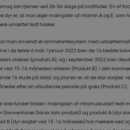
 smag kan fjernes ved 28-56 dage på kraftfoder. En af fo
icrofs.dk
Session
aT5GgP4rEaReeoT4Q
 dyr er, at man øger mængden af vitamin A og E, som hi
ce_9pF_MH-
icrofs.dk
Session
re umættet fedt hasker.
ce_rgWAq6nC-
icrofs.dk
Session
har man anvendt et ammetantesystem med udsættermal
icrofs.dk
Session
hl8RLqBZsOkbydAwew
ve i de første 6 mdr. I januar 2022 blev de 16 bedste kalv
icrofs.dk
Session
ers alderen (produkt A), og i september 2022 blev deyd
2f7DKxv4hHSHupSxA
et ved 15-16 måneders alderen (Produkt B). I den komme
icrofs.dk
Session
0Jg1s5208W1Mgs5Fg
rende 16 stude på stald, og planen er, at de skal slagtes v
icrofs.dk
Session
SqnQsUApo3P_-skthQ
neder efter en afsluttende periode på græs (Produkt C).
icrofs.dk
Session
fIy2oJvErvMQCxknw
 ikke fundet forskel i mængden af intramuskulært fedt 
e_L8s1jVt-
icrofs.dk
Session
r (konventionel Dansk kalv produkt) og produkt A (dyr sla
.vimeo.com
Session
The _cfuvid cookie is used to all
ukt B (dyr slagtet ved 15-16 måneder) har mørkere kød o
WAF to distinguish individual us
same IP address. Visitors who do