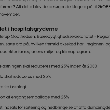
former? Alt dette blev de besøgende klogere på til GrOB
november.
t i hospitalsgryderne
lerup Godtfredsen, Bæredygtighedssekretariatet - Regio
, satte ord på, hvilken fremtid oksekød har i regionen, og
punkter for regionens miljø- og klimaprogram:
lastningen skal reduceres med 25% inden år 2030
ld skal reduceres med 25%
rke i økologi
ion af engangsemballage med 25%
et indsats for sortering og nedbringelse af affaldsmængd