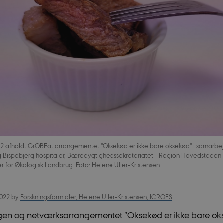
2 afholdt GrOBEat arrangementet "Oksekød er ikke bare oksekød" i samarb
g Bispebjerg hospitaler, Bæredygtighedssekretariatet - Region Hovedstaden
r for Økologisk Landbrug. Foto: Helene Uller-Kristensen
2022
by
Forskningsformidler, Helene Uller-Kristensen, ICROFS
gen og netværksarrangementet ”Oksekød er ikke bare ok