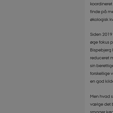
koordineret
finde på me
økologisk k
Siden 2019 
øge fokus p
Bispebjerg 
reduceret m
sin beretti
forskellige
en god kild
Men hvad sk
vælge det b
smager køde