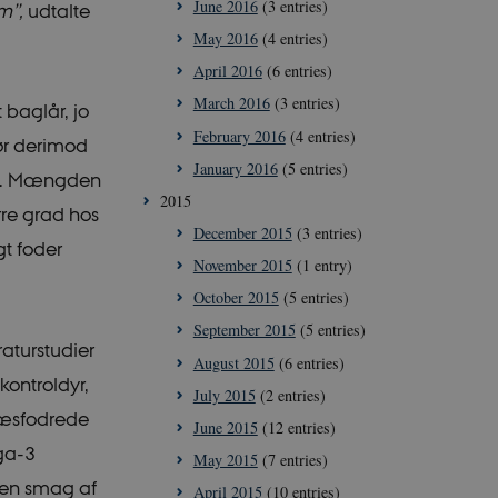
June 2016
(3 entries)
m”,
udtalte
May 2016
(4 entries)
April 2016
(6 entries)
 work without these
March 2016
(3 entries)
 baglår, jo
February 2016
(4 entries)
gør derimod
January 2016
(5 entries)
user's consent and
øn. Mængden
n with the site. It
2015
sent regarding
rre grad hos
ngs, ensuring that
December 2015
(3 entries)
future sessions.
gt foder
November 2015
(1 entry)
ish between humans
e website, in order
October 2015
(5 entries)
of their website.
September 2015
(5 entries)
aturstudier
August 2015
(6 entries)
kontroldyr,
July 2015
(2 entries)
ræsfodrede
June 2015
(12 entries)
ipt.com service to
ga-3
May 2015
(7 entries)
references. It is
cookie banner to
e en smag af
April 2015
(10 entries)