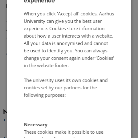
experience
ENGLISH
bedst, men første års resultater er lovende.
DANISH
When you click 'Accept all' cookies, Aarhus
Projektet RowCrop er et Organic RDD 2-projekt, som
University can give you the best user
experience. Cookies store information
støttes af Grønt Udviklings- og Demonstrationsprogram,
about how a user interacts with a website.
GUDP, og koordineres af ICROFS.
All your data is anonymised and cannot
be used to identify you. You can always
Læs mere på projektets hjemmeside
change your consent again under ‘Cookies'
in the website footer.
The university uses its own cookies and
cookies set by our partners for the
following purposes:
News archive
2026
Necessary
January 2026
(1 entry)
These cookies make it possible to use
2025