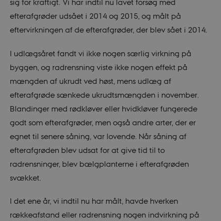
sig for kraftigt. Vi har indtil nu lavet forsøg med
efterafgrøder udsået i 2014 og 2015, og målt på
eftervirkningen af de efterafgrøder, der blev sået i 2014.
I udlægsåret fandt vi ikke nogen særlig virkning på
byggen, og radrensning viste ikke nogen effekt på
mængden af ukrudt ved høst, mens udlæg af
efterafgrøde sænkede ukrudtsmængden i november.
Blandinger med rødkløver eller hvidkløver fungerede
godt som efterafgrøder, men også andre arter, der er
egnet til senere såning, var lovende. Når såning af
efterafgrøden blev udsat for at give tid til to
radrensninger, blev bælgplanterne i efterafgrøden
svækket.
I det ene år, vi indtil nu har målt, havde hverken
rækkeafstand eller radrensning nogen indvirkning på