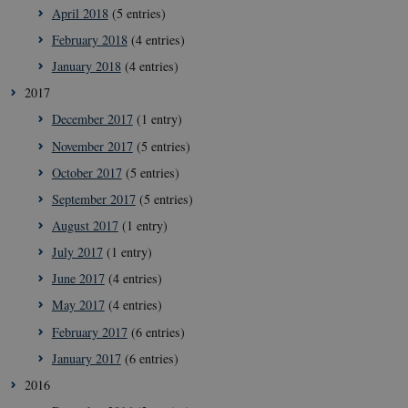
April 2018
(5 entries)
February 2018
(4 entries)
January 2018
(4 entries)
2017
December 2017
(1 entry)
November 2017
(5 entries)
October 2017
(5 entries)
__Secure-
icrofs.dk
Sessi
September 2017
(5 entries)
typo3nonce__gmD7aT5GgP4rEaReeoT4Q
August 2017
(1 entry)
__Secure-typo3nonce_9pF_MH-
icrofs.dk
Sessi
o6zI1ofHsZUGvzQ
July 2017
(1 entry)
__Secure-typo3nonce_rgWAq6nC-
icrofs.dk
Sessi
June 2017
(4 entries)
PFH_166HooM7A
May 2017
(4 entries)
__Secure-
icrofs.dk
Sessi
typo3nonce_uX4Mhl8RLqBZsOkbydAwew
February 2017
(6 entries)
__Secure-
icrofs.dk
Sessi
January 2017
(6 entries)
typo3nonce_8l0UJ2f7DKxv4hHSHupSxA
2016
__Secure-
icrofs.dk
Sessi
typo3nonce_KbCW50Jg1s5208W1Mgs5Fg