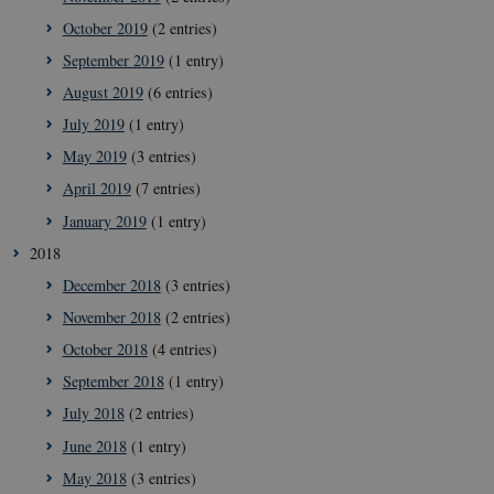
October 2019
(2 entries)
September 2019
(1 entry)
__cf_bm
29
Cloudflare
August 2019
(6 entries)
minut
Inc.
41
.vimeo.com
July 2019
(1 entry)
secon
May 2019
(3 entries)
April 2019
(7 entries)
January 2019
(1 entry)
2018
December 2018
(3 entries)
November 2018
(2 entries)
__Secure-
icrofs.dk
Sessi
October 2018
(4 entries)
typo3nonce_uOhyiEDPI1K_SmLRNTS49Q
September 2018
(1 entry)
__Secure-typo3nonce_ky-
icrofs.dk
Sessi
9HhVKGisoSkjZJef_EA
July 2018
(2 entries)
CookieScriptConsent
1 yea
CookieScript
June 2018
(1 entry)
icrofs.dk
May 2018
(3 entries)