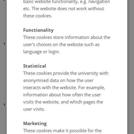
basic website functionality, e.g. navigation
etc. The website does not work without
October 2025
(1 entry)
these cookies.
September 2025
(1 entry)
August 2025
(1 entry)
Functionality
January 2025
(1 entry)
These cookies store information about the
2024
user’s choices on the website such as
language or login.
November 2024
(1 entry)
October 2024
(1 entry)
Statistical
August 2024
(1 entry)
These cookies provide the university with
June 2024
(1 entry)
anonymised data on how the user
interacts with the website. For example,
February 2024
(1 entry)
information about how often the user
January 2024
(1 entry)
visits the website, and which pages the
2023
user visits.
December 2023
(2 entries)
September 2023
(1 entry)
Marketing
These cookies make it possible for the
July 2023
(2 entries)