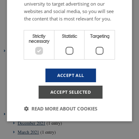
university to target advertising on our
June 2023
(1 entry)
websites and social media, so you will see
April 2023
(2 entries)
the content that is most relevant for you.
March 2023
(3 entries)
February 2023
(1 entry)
Strictly
Statistic
Targeting
necessary
January 2023
(2 entries)
2022
August 2022
(1 entry)
July 2022
(1 entry)
ACCEPT ALL
April 2022
(2 entries)
March 2022
(3 entries)
ACCEPT SELECTED
February 2022
(4 entries)
January 2022
(2 entries)
READ MORE ABOUT COOKIES
2021
December 2021
(1 entry)
March 2021
(1 entry)
Strictly necessary
Statistic
Targeting