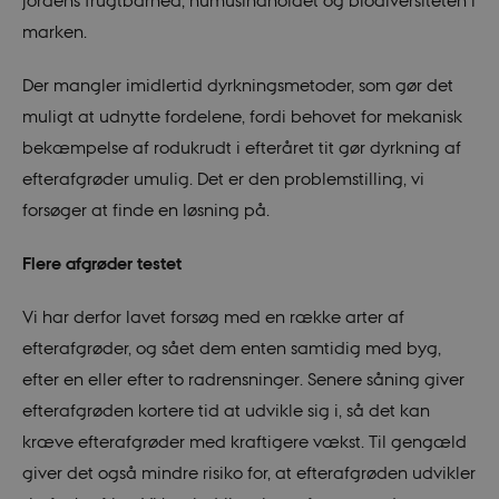
jordens frugtbarhed, humusindholdet og biodiversiteten i
marken.
Der mangler imidlertid dyrkningsmetoder, som gør det
muligt at udnytte fordelene, fordi behovet for mekanisk
bekæmpelse af rodukrudt i efteråret tit gør dyrkning af
efterafgrøder umulig. Det er den problemstilling, vi
forsøger at finde en løsning på.
Flere afgrøder testet
Vi har derfor lavet forsøg med en række arter af
efterafgrøder, og sået dem enten samtidig med byg,
efter en eller efter to radrensninger. Senere såning giver
efterafgrøden kortere tid at udvikle sig i, så det kan
kræve efterafgrøder med kraftigere vækst. Til gengæld
giver det også mindre risiko for, at efterafgrøden udvikler