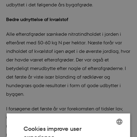
udbyttet i det følgende års bygafgrøde.
Bedre udnyttelse af kvælstof
Alle efterafgrøder sænkede nitratindholdet i jorden i
efteråret med 50-60 kg N per hektar. Næste forår var
indholdet af kvælstof igen øget i de øverste jordlag, hvor
der havde været efterafgrøder. Der var også et
betydeligt merudbytte efter nogle af efterafgrøderne. I
det første år viste især blanding af rødkløver og
hundegræs gode resultater i form af gode udbytter i
byggen.
I forsøgene det første år var forekomsten af tidsler lav,
uanset om blandingen var sået tidligt efter en
radrensning eller senere efter to radrensninger. Et års
Cookies improve user
resultater er ikke nok til at konkludere, hvad der virker