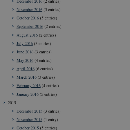
December 2016
(2 entries)
__Secure-
icrofs.dk
Sessi
November 2016
(3 entries)
typo3nonce_HLwNSqnQsUApo3P_-skthQ
October 2016
(5 entries)
__Secure-
icrofs.dk
Sessi
typo3nonce_6hPMnfIy2oJvErvMQCxknw
September 2016
(2 entries)
__Secure-typo3nonce_L8s1jVt-
icrofs.dk
Sessi
August 2016
(2 entries)
_WWXhPPS6G0yKg
July 2016
(3 entries)
_cfuvid
.vimeo.com
Sessi
June 2016
(3 entries)
May 2016
(4 entries)
April 2016
(6 entries)
March 2016
(3 entries)
February 2016
(4 entries)
January 2016
(5 entries)
2015
December 2015
(3 entries)
November 2015
(1 entry)
October 2015
(5 entries)