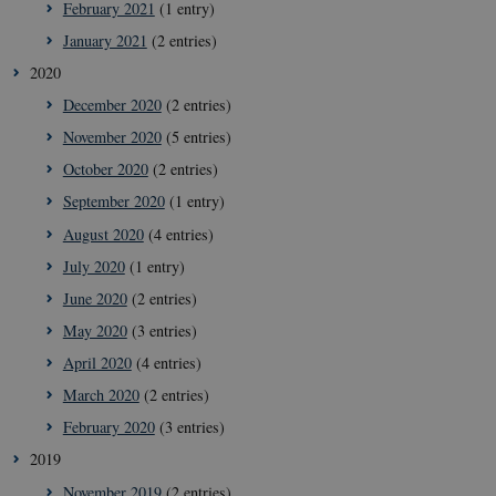
February 2021
(1 entry)
These cookies make it possible to use basic website
January 2021
(2 entries)
functionality, e.g. navigation etc. The website does
not work without these cookies.
2020
Provider /
Name
Expir
December 2020
(2 entries)
Domain
November 2020
(5 entries)
VISITOR_PRIVACY_METADATA
5
YouTube
mont
.youtube.com
October 2020
(2 entries)
4 wee
September 2020
(1 entry)
August 2020
(4 entries)
July 2020
(1 entry)
June 2020
(2 entries)
May 2020
(3 entries)
April 2020
(4 entries)
March 2020
(2 entries)
February 2020
(3 entries)
2019
November 2019
(2 entries)