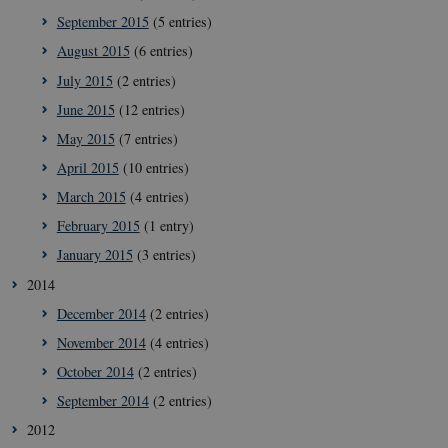
September 2015
(5 entries)
August 2015
(6 entries)
July 2015
(2 entries)
June 2015
(12 entries)
__Secure-
icrofs.dk
Sessi
May 2015
(7 entries)
typo3nonce_5S7YjnfIugjoYMP23XXrRA
April 2015
(10 entries)
__Secure-
icrofs.dk
Sessi
typo3nonce_kLqX61KS5uKaPbIDyVB_5A
March 2015
(4 entries)
__Secure-
icrofs.dk
Sessi
February 2015
(1 entry)
typo3nonce_cljP1ldCu8Vq95hMtYLNxw
January 2015
(3 entries)
2014
Provider /
December 2014
(2 entries)
Name
Expires
Description
Domain
November 2014
(4 entries)
nmstat
1 year
This cookie
Siteimprove
Provider /
Name
Expires
Description
1
name is
A/S
Domain
October 2014
(2 entries)
month
associated
.icrofs.dk
with the
VISITOR_INFO1_LIVE
5
This cookie
Google LLC
September 2014
(2 entries)
website
months
is set by
.youtube.com
analytics
4
Youtube to
2012
service
weeks
keep track
provided by