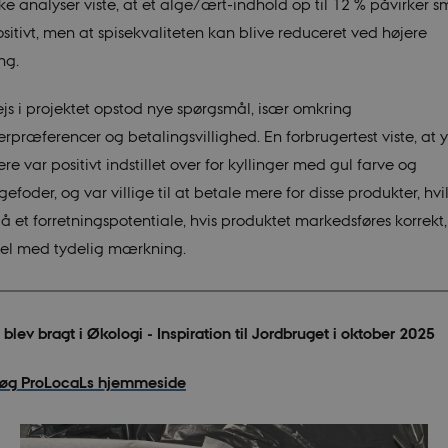
ske analyser viste, at et alge/ært-indhold op til 12 % påvirker 
sitivt, men at spisekvaliteten kan blive reduceret ved højere
ng.
js i projektet opstod nye spørgsmål, især omkring
erpræferencer og betalingsvillighed. En forbrugertest viste, at 
re var positivt indstillet over for kyllinger med gul farve og
efoder, og var villige til at betale mere for disse produkter, hvi
å et forretningspotentiale, hvis produktet markedsføres korrekt,
el med tydelig mærkning.
 blev bragt i Økologi - Inspiration til Jordbruget i oktober 2025
øg ProLocaLs hjemmeside