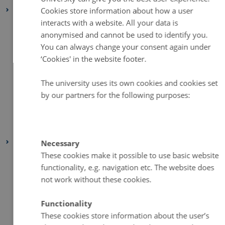
2023
Cookies store information about how a user
interacts with a website. All your data is
December 2023
(2 entries)
anonymised and cannot be used to identify you.
September 2023
(1 entry)
You can always change your consent again under
July 2023
(2 entries)
‘Cookies' in the website footer.
June 2023
(1 entry)
The university uses its own cookies and cookies set
April 2023
(2 entries)
by our partners for the following purposes:
March 2023
(3 entries)
February 2023
(1 entry)
January 2023
(2 entries)
2022
Necessary
These cookies make it possible to use basic website
August 2022
(1 entry)
functionality, e.g. navigation etc. The website does
July 2022
(1 entry)
not work without these cookies.
April 2022
(2 entries)
March 2022
(3 entries)
Functionality
February 2022
(4 entries)
These cookies store information about the user’s