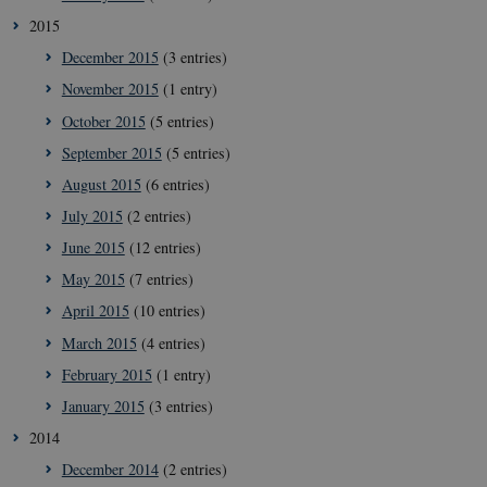
2015
__Secure-
icrofs.dk
Sess
typo3nonce__gmD7aT5GgP4rEaReeoT4Q
December 2015
(3 entries)
__Secure-typo3nonce_9pF_MH-
icrofs.dk
Sess
November 2015
(1 entry)
o6zI1ofHsZUGvzQ
October 2015
(5 entries)
__Secure-typo3nonce_rgWAq6nC-
icrofs.dk
Sess
PFH_166HooM7A
September 2015
(5 entries)
__Secure-
icrofs.dk
Sess
August 2015
(6 entries)
typo3nonce_uX4Mhl8RLqBZsOkbydAwew
July 2015
(2 entries)
__Secure-
icrofs.dk
Sess
typo3nonce_8l0UJ2f7DKxv4hHSHupSxA
June 2015
(12 entries)
__Secure-
icrofs.dk
Sess
typo3nonce_KbCW50Jg1s5208W1Mgs5Fg
May 2015
(7 entries)
__Secure-
icrofs.dk
Sess
April 2015
(10 entries)
typo3nonce_HLwNSqnQsUApo3P_-skthQ
March 2015
(4 entries)
__Secure-
icrofs.dk
Sess
typo3nonce_6hPMnfIy2oJvErvMQCxknw
February 2015
(1 entry)
__Secure-typo3nonce_L8s1jVt-
icrofs.dk
Sess
January 2015
(3 entries)
_WWXhPPS6G0yKg
2014
_cfuvid
.vimeo.com
Sess
December 2014
(2 entries)