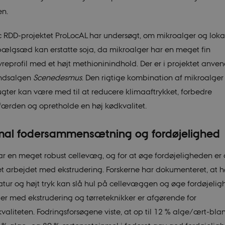
en.
 RDD-projektet ProLocAL har undersøgt, om mikroalger og loka
bælgsæd kan erstatte soja, da mikroalger har en meget fin
reprofil med et højt methioninindhold. Der er i projektet anven
andsalgen
Scenedesmus
. Den rigtige kombination af mikroalger
gter kan være med til at reducere klimaaftrykket, forbedre
færden og opretholde en høj kødkvalitet.
mal fodersammensætning og fordøjelighed
ar en meget robust cellevæg, og for at øge fordøjeligheden er 
et arbejdet med ekstrudering. Forskerne har dokumenteret, at h
tur og højt tryk kan slå hul på cellevæggen og øge fordøjelig
ger med ekstrudering og tørreteknikker er afgørende for
kvaliteten. Fodringsforsøgene viste, at op til 12 % alge/ært-bla