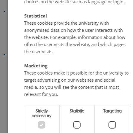
choices on the website such as language or login.
January 2022
(2 entries)
2021
Statistical
December 2021
(1 entry)
These cookies provide the university with
March 2021
(1 entry)
anonymised data on how the user interacts with
the website. For example, information about how
February 2021
(1 entry)
often the user visits the website, and which pages
January 2021
(2 entries)
the user visits.
2020
December 2020
(2 entries)
Marketing
November 2020
(5 entries)
These cookies make it possible for the university to
target advertising on our websites and social
October 2020
(2 entries)
media, so you will see the content that is most
September 2020
(1 entry)
relevant for you.
August 2020
(4 entries)
July 2020
(1 entry)
Strictly
Statistic
Targeting
June 2020
(2 entries)
necessary
May 2020
(3 entries)
April 2020
(4 entries)