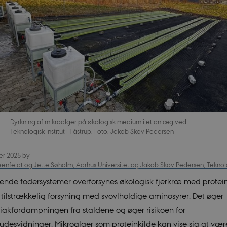
Dyrkning af mikroalger på økologisk medium i et anlæg ved
Teknologisk Institut i Tåstrup. Foto: Jakob Skov Pedersen
er 2025
by
enfeldt og Jette Søholm, Aarhus Universitet og Jakob Skov Pedersen, Teknolog
ende fodersystemer overforsynes økologisk fjerkræ med protein
n tilstrækkelig forsyning med svovlholdige aminosyrer. Det øger
kfordampningen fra staldene og øger risikoen for
desvidninger. Mikroalger som proteinkilde kan vise sig at vær