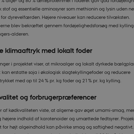
% alge- og 80 % ærteproteinmel i foderet gav god fordøjeligh
k stof og essentielle aminosyrer som methionin og lysin uden n
r for dyrevelfærden. Højere niveauer kan reducere tilvæksten.
terne blev bekræftet gennem fordøjelighedsforsøg med kylling
ugers-alderen.
e klimaaftryk med lokalt foder
nger i projektet viser, at mikroalger og lokalt dyrkede bælgpla
t kan erstatte soja i økologisk slagtekyllingefoder og reducere
rykket med op til 24 % pr. kg foder og 21 % pr. kg kylling.
alitet og forbrugerpræferencer
r af kødkvaliteten viste, at algerne gav øget umami-smag, me
g højere indhold af karotenoider og umættede fedtsyrer. Projek
at for højt algeindhold kan påvirke smag og saftighed negativt.