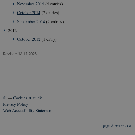
November 2014
(4 entries)
October 2014
(2 entries)
September 2014
(2 entries)
2012
October 2012
(1 entry)
Revised 13.11.2025
©
—
Cookies at au.dk
Privacy Policy
Web Accessibility Statement
__Secure-
icrofs.dk
Sess
typo3nonce_5S7YjnfIugjoYMP23XXrRA
99135 / i31
__Secure-
icrofs.dk
Sess
typo3nonce_kLqX61KS5uKaPbIDyVB_5A