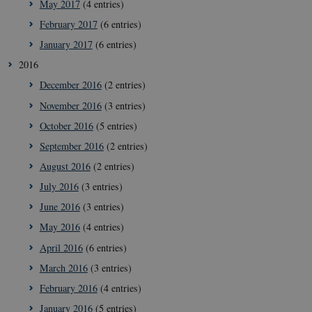
May 2017
(4 entries)
February 2017
(6 entries)
January 2017
(6 entries)
2016
December 2016
(2 entries)
__Secure-
icrofs.dk
Sess
typo3nonce_uOhyiEDPI1K_SmLRNTS49Q
November 2016
(3 entries)
__Secure-typo3nonce_ky-
icrofs.dk
Sess
9HhVKGisoSkjZJef_EA
October 2016
(5 entries)
CookieScriptConsent
1 ye
September 2016
(2 entries)
CookieScript
icrofs.dk
August 2016
(2 entries)
July 2016
(3 entries)
June 2016
(3 entries)
May 2016
(4 entries)
April 2016
(6 entries)
March 2016
(3 entries)
February 2016
(4 entries)
January 2016
(5 entries)