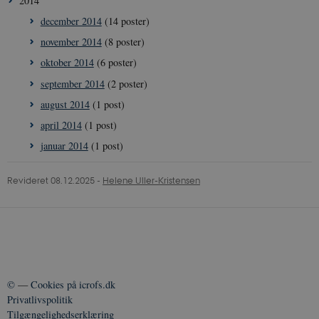
2014
måneder
sikkerhedsorien
4 uger
cookie, der sæt
december 2014
(14 poster)
YouTube. Den
beskytter
november 2014
(8 poster)
loginprocesser 
sikrer sikker
oktober 2014
(6 poster)
brugeradgang.
september 2014
(2 poster)
YSC
Session
Denne cookie
Google LLC
sættes af YouT
.youtube.com
august 2014
(1 post)
for at overvåge
visninger af
april 2014
(1 post)
indlejrede vide
januar 2014
(1 post)
__Secure-
.youtube.com
5
YouTube bruge
ROLLOUT_TOKEN
måneder
denne cookie ti
4 uger
lancere nye
funktioner og 
Revideret 08.12.2025
-
Helene Uller-Kristensen
den tilhørende
effekt, når andr
eksisterende
cookies og
identifikatorer 
kan bruges til
samme formål.
©
—
Cookies på icrofs.dk
Privatlivspolitik
Tilgængelighedserklæring