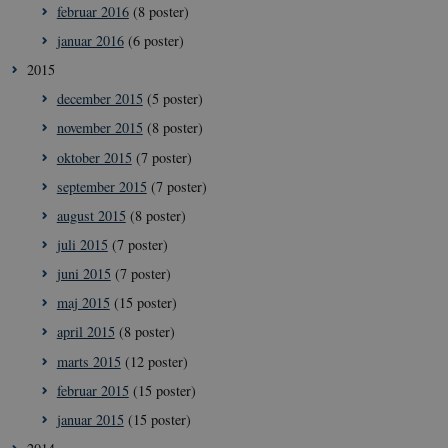
__Secure-
icrofs.dk
Sess
februar 2016
(8 poster)
typo3nonce_5S7YjnfIugjoYMP23XXrRA
januar 2016
(6 poster)
__Secure-
icrofs.dk
Sess
typo3nonce_kLqX61KS5uKaPbIDyVB_5A
2015
__Secure-
icrofs.dk
Sess
december 2015
(5 poster)
typo3nonce_cljP1ldCu8Vq95hMtYLNxw
november 2015
(8 poster)
oktober 2015
(7 poster)
september 2015
(7 poster)
Navn
/ Domæne
Udløb
Beskrivelse
august 2015
(8 poster)
VISITOR_INFO1_LIVE
5
Denne cookie
Google LLC
Navn
/ Domæne
Udløb
Beskrivelse
juli 2015
(7 poster)
måneder
sættes af YouT
.youtube.com
4 uger
for at holde sty
nmstat
1 år 1
Denne cookie sættes af
Siteimprove
juni 2015
(7 poster)
brugerpræferen
måned
SiteImprove.Den
A/S
ift. YouTube-vi
registrerer statistiske
.icrofs.dk
som er indlejret
maj 2015
(15 poster)
data ift. besøgendes
hjemmesider. 
adfærd på
kan også fastsl
april 2015
(8 poster)
hjemmesiden. Den
den besøgende
bruges af
hjemmesiden
marts 2015
(12 poster)
hjemmesideudbyderen
bruger en ny el
til interne analyser.
en gammel ver
februar 2015
(15 poster)
af YouTubes
interface.
januar 2015
(15 poster)
__Secure-YNID
.youtube.com
5
Dette er en