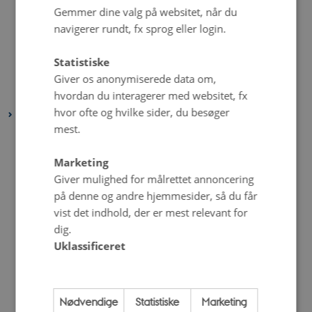
Gemmer dine valg på websitet, når du
maj 2023
(4 poster)
navigerer rundt, fx sprog eller login.
april 2023
(2 poster)
marts 2023
(4 poster)
Statistiske
februar 2023
(2 poster)
Giver os anonymiserede data om,
januar 2023
(4 poster)
hvordan du interagerer med websitet, fx
hvor ofte og hvilke sider, du besøger
2022
mest.
december 2022
(1 post)
november 2022
(2 poster)
Marketing
oktober 2022
(4 poster)
Giver mulighed for målrettet annoncering
på denne og andre hjemmesider, så du får
september 2022
(4 poster)
vist det indhold, der er mest relevant for
august 2022
(4 poster)
dig.
juli 2022
(5 poster)
Uklassificeret
juni 2022
(1 post)
maj 2022
(6 poster)
april 2022
(4 poster)
Nødvendige
Statistiske
Marketing