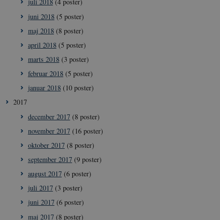
juli 2018
(4 poster)
juni 2018
(5 poster)
__Secure-
icrofs.dk
Sess
typo3nonce__gmD7aT5GgP4rEaReeoT4Q
maj 2018
(8 poster)
__Secure-typo3nonce_9pF_MH-
icrofs.dk
Sess
april 2018
(5 poster)
o6zI1ofHsZUGvzQ
marts 2018
(3 poster)
__Secure-typo3nonce_rgWAq6nC-
icrofs.dk
Sess
PFH_166HooM7A
februar 2018
(5 poster)
__Secure-
icrofs.dk
Sess
januar 2018
(10 poster)
typo3nonce_uX4Mhl8RLqBZsOkbydAwew
2017
__Secure-
icrofs.dk
Sess
typo3nonce_8l0UJ2f7DKxv4hHSHupSxA
december 2017
(8 poster)
__Secure-
icrofs.dk
Sess
november 2017
(16 poster)
typo3nonce_KbCW50Jg1s5208W1Mgs5Fg
oktober 2017
(8 poster)
__Secure-
icrofs.dk
Sess
typo3nonce_HLwNSqnQsUApo3P_-skthQ
september 2017
(9 poster)
__Secure-
icrofs.dk
Sess
august 2017
(6 poster)
typo3nonce_6hPMnfIy2oJvErvMQCxknw
juli 2017
(3 poster)
__Secure-typo3nonce_L8s1jVt-
icrofs.dk
Sess
_WWXhPPS6G0yKg
juni 2017
(6 poster)
_cfuvid
.vimeo.com
Sess
maj 2017
(8 poster)