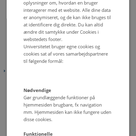
august 2024
(2 poster)
oplysninger om, hvordan en bruger
juli 2024
(2 poster)
interagerer med et website. Alle dine data
er anonymiseret, og de kan ikke bruges til
juni 2024
(2 poster)
at identificere dig direkte. Du kan altid
maj 2024
(1 post)
ændre dit samtykke under Cookies i
april 2024
(3 poster)
webstedets footer.
marts 2024
(2 poster)
Universitetet bruger egne cookies og
februar 2024
(2 poster)
cookies sat af vores samarbejdspartnere
til følgende formål:
januar 2024
(1 post)
2023
december 2023
(3 poster)
november 2023
(1 post)
Nødvendige
Gør grundlæggende funktioner på
oktober 2023
(2 poster)
hjemmesiden brugbare, fx navigation
september 2023
(2 poster)
mm. Hjemmesiden kan ikke fungere uden
august 2023
(3 poster)
disse cookies.
juli 2023
(2 poster)
juni 2023
(6 poster)
Funktionelle