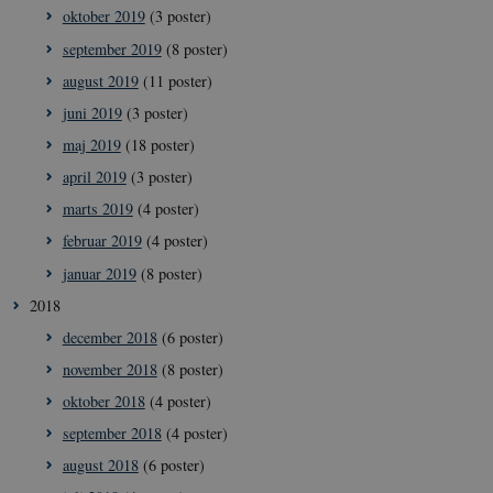
oktober 2019
(3 poster)
september 2019
(8 poster)
august 2019
(11 poster)
juni 2019
(3 poster)
maj 2019
(18 poster)
__Secure-
icrofs.dk
Sess
april 2019
(3 poster)
typo3nonce_uOhyiEDPI1K_SmLRNTS49Q
marts 2019
(4 poster)
__Secure-typo3nonce_ky-
icrofs.dk
Sess
9HhVKGisoSkjZJef_EA
februar 2019
(4 poster)
CookieScriptConsent
1 å
CookieScript
januar 2019
(8 poster)
icrofs.dk
2018
december 2018
(6 poster)
november 2018
(8 poster)
oktober 2018
(4 poster)
september 2018
(4 poster)
august 2018
(6 poster)